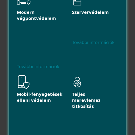
Modern
Szervervédelem
végpontvédelem
További információk
További információk
Mobil-fenyegetések
Teljes
elleni védelem
merevlemez
titkosítás