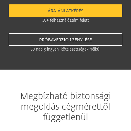
ÁRAJÁNLATKÉRÉS
50+ felhasználószám felett
PRÓBAVERZIÓ IGÉNYLÉSE
30 napig ingyen, kötelezettségek nélkül
Megbízható biztonsági
megoldás cégmérettől
függetlenül