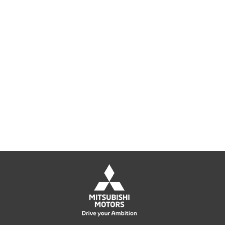
vagy szerverek védelmét, új előfizetések
vásárlásával.
Előfizetés átvitele másik eszközre
Az érvényes ESET előfizetést átviheti az
eredeti eszközről egy teljesen új
eszközre. Ezenkívül átválthat egyik
operációs rendszerről a másikra.