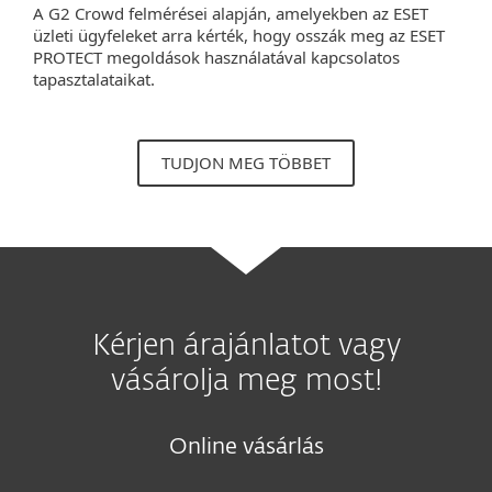
A G2 Crowd felmérései alapján, amelyekben az ESET
üzleti ügyfeleket arra kérték, hogy osszák meg az ESET
PROTECT megoldások használatával kapcsolatos
tapasztalataikat.
TUDJON MEG TÖBBET
Kérjen árajánlatot vagy
vásárolja meg most!
Online vásárlás