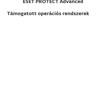
ESET PROTECT Advanced
Támogatott operációs rendszerek
Számítógép esetén
Windows
macOS
Linux
Megjegyzés
: Az egyes funkciók a
használt operációs rendszertől és
verziótól függően eltérhetnek.
A részletes specifikációkat itt találja
Okostelefonok és tabletek esetén
Android
iOS és iPadOS (Mobile Device