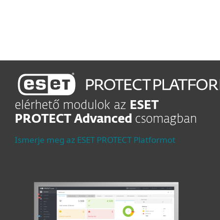
menedzsmentfelület
elérhető modulok az
ESET
PROTECT Advanced
csomagban
Ismerje meg az ESET PROTECT Platformot