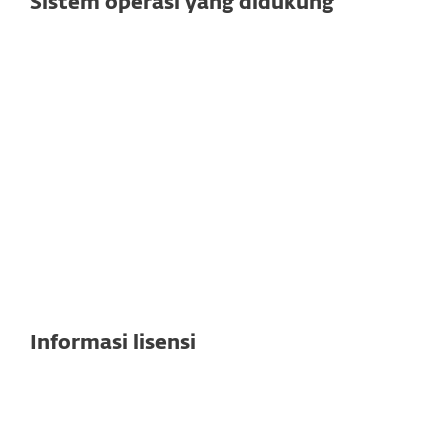
Sistem operasi yang didukung
Untuk mail servers
Server email yang didukung
Exchange
Catatan:
Fitur dan fungsionalitas yang
tepat mungkin berbeda tergantung
pada versi server yang digunakan.
Lihat spesifikasi detail di sini
Informasi lisensi
Cloud dan manajemen on-premises
disertakan