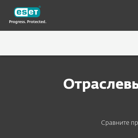
ESET
KG-RU
О компании
Почему ESET
Приз
Отраслевы
Сравните пр