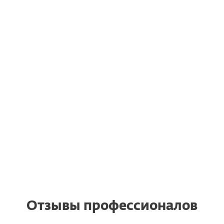
ESET получила самую вы
SET получила награду
награду AV-Comparativ
AV-Comparatives
корпоративные решения.
Отзывы профессионалов