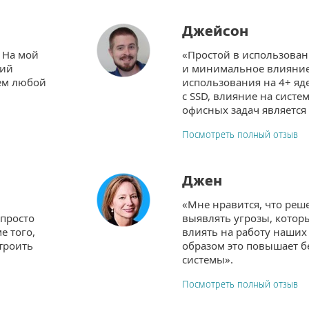
Джейсон
 На мой
«Простой в использова
ций
и минимальное влияние 
ем любой
использования на 4+ яд
с SSD, влияние на систе
офисных задач является
Посмотреть полный отзыв
Джен
«Мне нравится, что реш
 просто
выявлять угрозы, котор
е того,
влиять на работу наших 
строить
образом это повышает б
системы».
Посмотреть полный отзыв