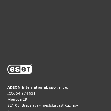
Для бизнеса
Почему ESET
Поддержка
Купить
ADEON International, spol. s r. o.
IČO: 54 974 631
Mierová 29
821 05, Bratislava - mestská časť Ružinov
Slovenská republika