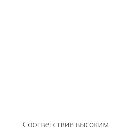
Android 9 (Pie) и выше
iOS 9 и выше
Обратите внимание!
Функциональные
возможности могут отличаться
в зависимости от операционной
системы и версии.
Соответствие высоким