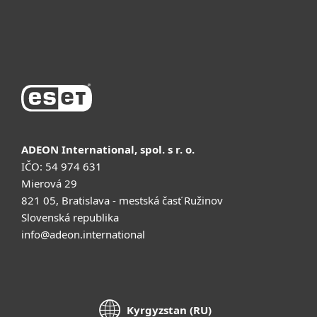
Купить
ADEON International, spol. s r. o.
IČO: 54 974 631
Mierová 29
821 05, Bratislava - mestská časť Ružinov
Slovenská republika
info@adeon.international
Kyrgyzstan (RU)