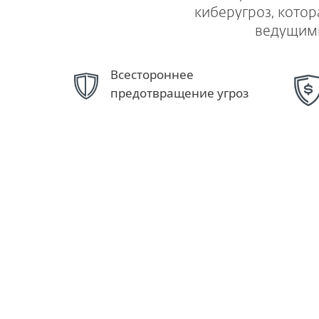
киберугроз, кото
ведущими
Всестороннее
предотвращение угроз