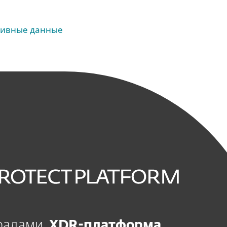
ативные данные
радами,
XDR-платформа