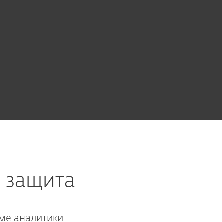
 защита
еме аналитики