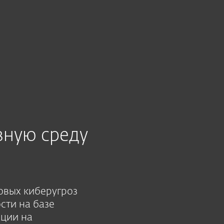
вную среду
новых киберугроз
сти на базе
ации на