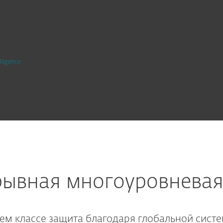
lligence
рывная многоуровневая
ем классе защита благодаря глобальной сист