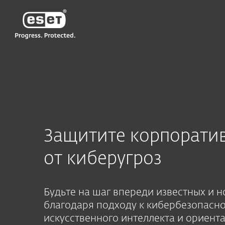
ESET
KG-RU
Для бизнеса
Корпорации
Защитите корпорати
от киберугроз
Будьте на шаг впереди известных и 
благодаря подходу к кибербезопасно
искусственного интеллекта и ориент