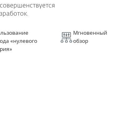
 совершенствуется
зработок.
льзование
Мгновенный
ода «нулевого
обзор
ерия»