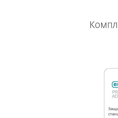
Компл
Защи
стан