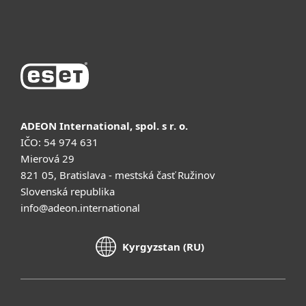
Купить
ADEON International, spol. s r. o.
IČO: 54 974 631
Mierová 29
821 05, Bratislava - mestská časť Ružinov
Slovenská republika
info@adeon.international
Kyrgyzstan (RU)