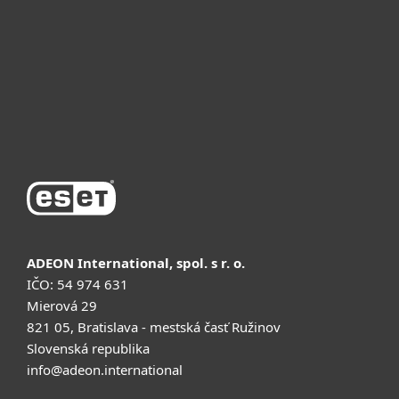
Почему ESET
Поддержка
Купить
ADEON International, spol. s r. o.
IČO: 54 974 631
Mierová 29
821 05, Bratislava - mestská časť Ružinov
Slovenská republika
info@adeon.international