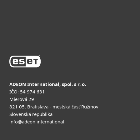
Почему ESET
Поддержка
Купить
ADEON International, spol. s r. o.
IČO: 54 974 631
Mierová 29
821 05, Bratislava - mestská časť Ružinov
Slovenská republika
info@adeon.international