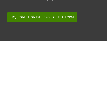
ПОДРОБНЕЕ ОБ ESET PROTECT PLATFORM
Отзывы партнеров MSP
Решения ESET предлагают более чем 10 000
партнеров MSP по всему миру. Многие
партнеры работают с нами, чтобы
адаптировать свои продукты
по безопасности для клиентов из конкретных
секторов, например, в сфере