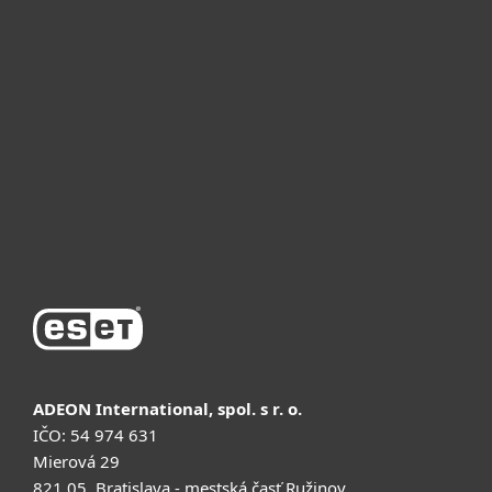
Для дома
Для бизнеса
Почему ESET
Поддержка
Купить
ADEON International, spol. s r. o.
IČO: 54 974 631
Mierová 29
821 05, Bratislava - mestská časť Ružinov