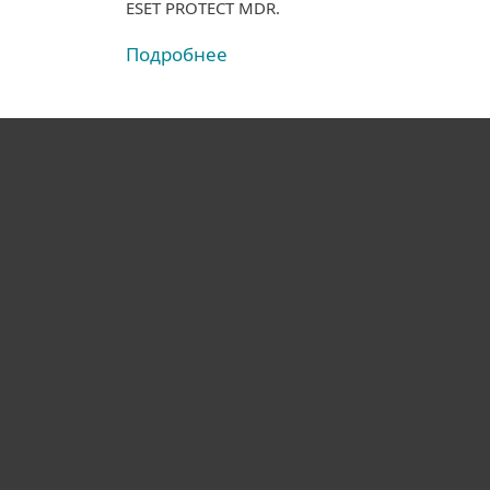
ESET PROTECT MDR.
Подробнее
Для дома
Для бизнеса
Почему ESET
Поддержка
Купить