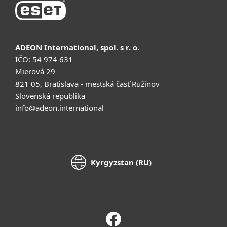
ADEON International, spol. s r. o.
IČO: 54 974 631
Mierová 29
821 05, Bratislava - mestská časť Ružinov
Slovenská republika
info@adeon.international
Kyrgyzstan (RU)