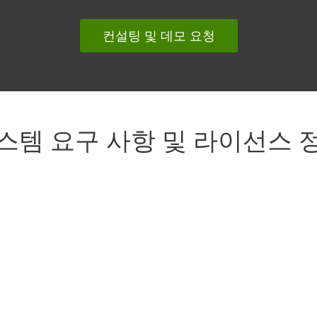
컨설팅 및 데모 요청
스템 요구 사항 및 라이선스 
PC
Microsoft Windows 10, 8.1, 
macOS 10.9 and later
Debian and RedHat based d
OpenSuse, Fedora, Mandriv
kernel 2.6.x and later