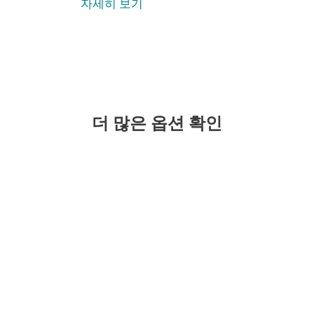
자세히 보기
더 많은 옵션 확인
강력한 머신러닝과 사용
하기 쉬운 관리가 강점
현대적 멀티레이어 엔드
포인트 보호