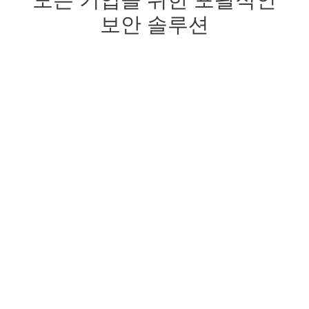
모든 기업을 위한 포괄적인
보안 솔루션
확장된 탐지 및 대웅
완벽한 예방, 탐지, 치료 솔루
션
선제적 위협 방어
제로데이 위협 방지
원클릭 데이터 암호화
기업 데이터 보호
첨단 보호
실시간 기업 보호