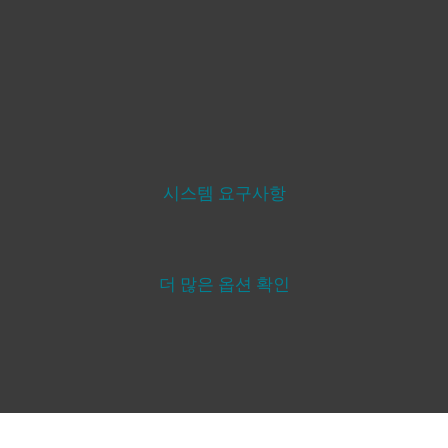
확장된 탐지 및 대응
ESET Inspect 포함
ESET PROTECT 플랫폼의 XDR 지원 구성 요소로 침해방지,
향상된 가시성 및 수정 기능을 제공합니다.
자세히 보기
시스템 요구사항
더 많은 옵션 확인