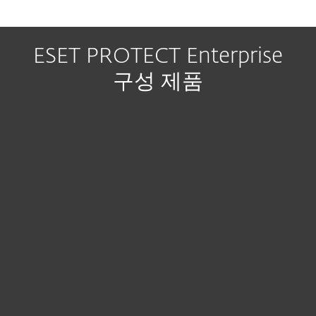
ESET PROTECT Enterprise
구성 제품
관리 콘솔
ESET PROTECT 포함
XDR 및 위협 추적 기능을 갖춘 통합 보안 관리 플랫폼. 클라
우드 또는 온프레미스 구축으로 사용할 수 있습니다.
자세히 보기
ESET Endpoint Security 포함
엔드포인트 보호