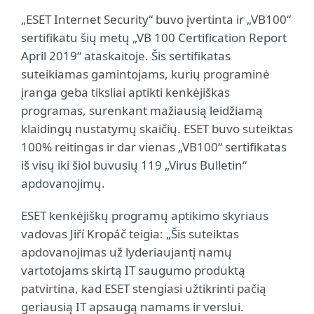
„ESET Internet Security“ buvo įvertinta ir „VB100“
sertifikatu šių metų „VB 100 Certification Report
April 2019“ ataskaitoje. Šis sertifikatas
suteikiamas gamintojams, kurių programinė
įranga geba tiksliai aptikti kenkėjiškas
programas, surenkant mažiausią leidžiamą
klaidingų nustatymų skaičių. ESET buvo suteiktas
100% reitingas ir dar vienas „VB100“ sertifikatas
iš visų iki šiol buvusių 119 „Virus Bulletin“
apdovanojimų.
ESET kenkėjiškų programų aptikimo skyriaus
vadovas Jiří Kropáč teigia: „Šis suteiktas
apdovanojimas už lyderiaujantį namų
vartotojams skirtą IT saugumo produktą
patvirtina, kad ESET stengiasi užtikrinti pačią
geriausią IT apsaugą namams ir verslui.