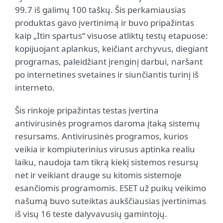
99.7 iš galimų 100 taškų. Šis perkamiausias
produktas gavo įvertinimą ir buvo pripažintas
kaip „Itin spartus“ visuose atliktų testų etapuose:
kopijuojant aplankus, keičiant archyvus, diegiant
programas, paleidžiant įrenginį darbui, naršant
po internetines svetaines ir siunčiantis turinį iš
interneto.
Šis rinkoje pripažintas testas įvertina
antivirusinės programos daroma įtaką sistemų
resursams. Antivirusinės programos, kurios
veikia ir kompiuterinius virusus aptinka realiu
laiku, naudoja tam tikrą kiekį sistemos resursų
net ir veikiant drauge su kitomis sistemoje
esančiomis programomis. ESET už puikų veikimo
našumą buvo suteiktas aukščiausias įvertinimas
iš visų 16 teste dalyvavusių gamintojų.