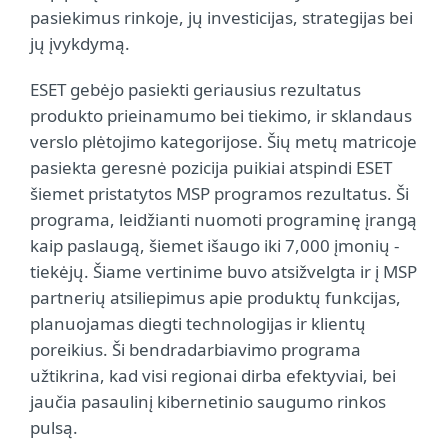
pasiekimus rinkoje, jų investicijas, strategijas bei
jų įvykdymą.
ESET gebėjo pasiekti geriausius rezultatus
produkto prieinamumo bei tiekimo, ir sklandaus
verslo plėtojimo kategorijose. Šių metų matricoje
pasiekta geresnė pozicija puikiai atspindi ESET
šiemet pristatytos MSP programos rezultatus. Ši
programa, leidžianti nuomoti programinę įrangą
kaip paslaugą, šiemet išaugo iki 7,000 įmonių -
tiekėjų. Šiame vertinime buvo atsižvelgta ir į MSP
partnerių atsiliepimus apie produktų funkcijas,
planuojamas diegti technologijas ir klientų
poreikius. Ši bendradarbiavimo programa
užtikrina, kad visi regionai dirba efektyviai, bei
jaučia pasaulinį kibernetinio saugumo rinkos
pulsą.