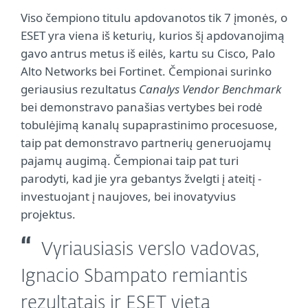
Viso čempiono titulu apdovanotos tik 7 įmonės, o
ESET yra viena iš keturių, kurios šį apdovanojimą
gavo antrus metus iš eilės, kartu su Cisco, Palo
Alto Networks bei Fortinet. Čempionai surinko
geriausius rezultatus
Canalys Vendor Benchmark
bei demonstravo panašias vertybes bei rodė
tobulėjimą kanalų supaprastinimo procesuose,
taip pat demonstravo partnerių generuojamų
pajamų augimą. Čempionai taip pat turi
parodyti, kad jie yra gebantys žvelgti į ateitį -
investuojant į naujoves, bei inovatyvius
projektus.
Vyriausiasis verslo vadovas,
Ignacio Sbampato remiantis
rezultatais ir ESET vieta