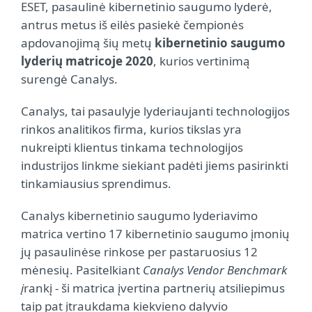
ESET, pasaulinė kibernetinio saugumo lyderė,
antrus metus iš eilės pasiekė čempionės
apdovanojimą šių metų
kibernetinio saugumo
lyderių matricoje 2020
, kurios vertinimą
surengė Canalys.
Canalys, tai pasaulyje lyderiaujanti technologijos
rinkos analitikos firma, kurios tikslas yra
nukreipti klientus tinkama technologijos
industrijos linkme siekiant padėti jiems pasirinkti
tinkamiausius sprendimus.
Canalys kibernetinio saugumo lyderiavimo
matrica vertino 17 kibernetinio saugumo įmonių
jų pasaulinėse rinkose per pastaruosius 12
mėnesių. Pasitelkiant
Canalys Vendor Benchmark
į
rankį - ši matrica įvertina partnerių atsiliepimus
taip pat įtraukdama kiekvieno dalyvio