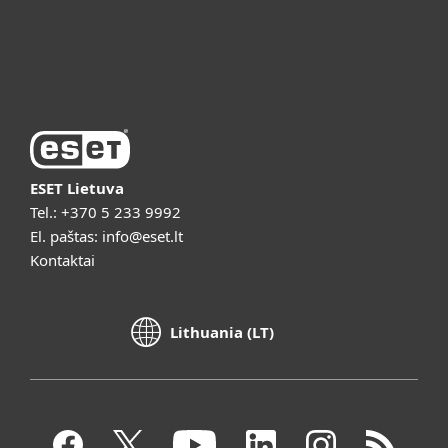
Apie ESET
Vaizdo pristatymai
ESET Lietuva
Tel.:
+370 5 233 9992
El. paštas:
info@eset.lt
Kontaktai
Lithuania (LT)