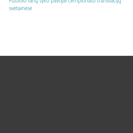
Futbolo fanų tyko pavojai čempionato transliacijų
svetainėse
Namams
Verslui
ESET partneriams
ESET pagalba