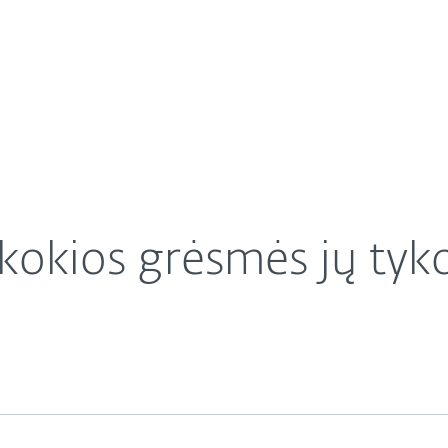
Apie ESET
Apie
te
Karjera
Kontaktai
 kokios grėsmės jų tyk