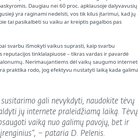
 paskyromis. Daugiau nei 60 proc. apklausoje dalyvavusių
sieji yra raginami nedelsti, vos tik kilus įtarimui, kad jų
ie tai pasikalbėti su vaiku ar kreiptis pagalbos pas
bai svarbu išmokyti vaikus suprasti, kaip svarbu
s reputacijos tinklalapiuose – tikras vardas ir pavardė
nemalonumų. Nerimaujantiems dėl vaikų saugumo internet
 praktika rodo, jog efektyvu nustatyti laiką kada galima
o susitarimo gali nevykdyti, naudokite tėvų
aldyti jų internete praleidžiamą laiką. Tėvų
psaugoti vaiką nuo galimų pavojų, bet ir
renginius“, – pataria D. Pelenis.