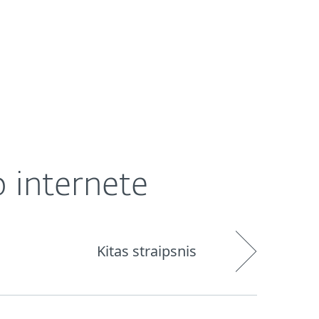
Platintojai
Parduotuvė
Lithuania (LT)
o internete
Kitas straipsnis