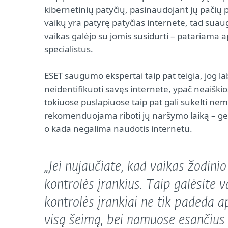
kibernetinių patyčių, pasinaudojant jų pačių
vaikų yra patyrę patyčias internete, tad suaugu
vaikas galėjo su jomis susidurti – patariama ap
specialistus.
ESET saugumo ekspertai taip pat teigia, jog la
neidentifikuoti savęs internete, ypač neaiškio
tokiuose puslapiuose taip pat gali sukelti 
rekomenduojama riboti jų naršymo laiką – gera
o kada negalima naudotis internetu.
„Jei nujaučiate, kad vaikas žodini
kontrolės įrankius. Taip galėsite v
kontrolės įrankiai ne tik padeda a
visą šeimą, bei namuose esančius į