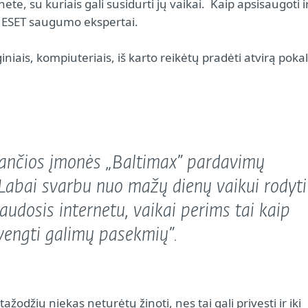
te, su kuriais gali susidurti jų vaikai. Kaip apsisaugoti i
a ESET saugumo ekspertai.
iniais, kompiuteriais, iš karto reikėtų pradėti atvirą pokal
ančios įmonės „Baltimax” pardavimų
„Labai svarbu nuo mažų dienų vaikui rodyti
audosis internetu, vaikai perims tai kaip
išvengti galimų pasekmių”.
ažodžių niekas neturėtų žinoti, nes tai gali privesti ir iki