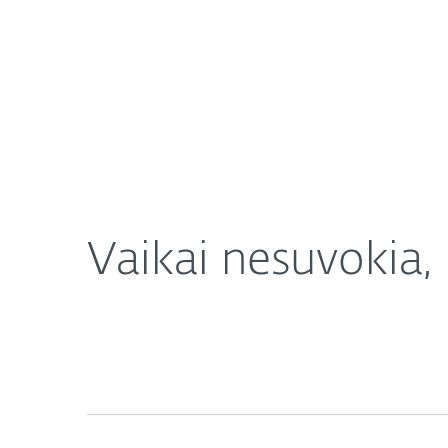
Namams
Verslui
Vaikai nesuvokia, kokios grėsmės jų tyko interne
Apie mus
Naujienos
Vaikai nesuvokia,