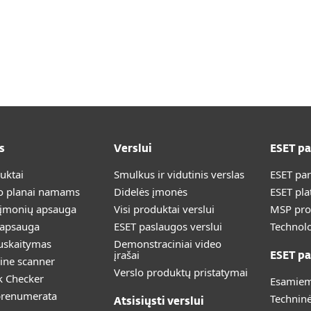
s
Verslui
ESET p
duktai
Smulkus ir vidutinis verslas
ESET pa
 planai namams
Didelės įmonės
ESET pla
 įmonių apsauga
Visi produktai verslui
MSP pr
 apsauga
ESET paslaugos verslui
Technolo
uskaitymas
Demonstraciniai video
įrašai
ESET pa
ine scanner
Verslo produktų pristatymai
k Checker
Esamiem
prenumerata
Technin
Atsisiųsti verslui