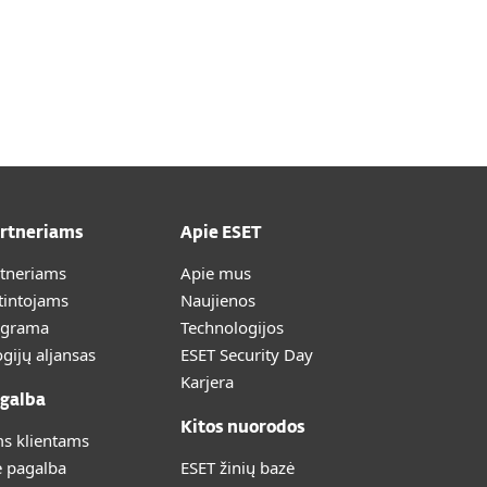
artneriams
Apie ESET
rtneriams
Apie mus
tintojams
Naujienos
ograma
Technologijos
gijų aljansas
ESET Security Day
Karjera
galba
Kitos nuorodos
s klientams
ė pagalba
ESET žinių bazė