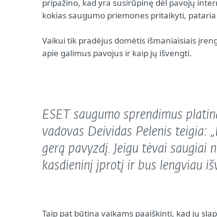
pripažino, kad yra susirūpinę dėl pavojų interne
kokias saugumo priemones pritaikyti, patari
Vaikui tik pradėjus domėtis išmaniaisiais įreng
apie galimus pavojus ir kaip jų išvengti.
ESET saugumo sprendimus platin
vadovas Deividas Pelenis teigia: 
gerą pavyzdį. Jeigu tėvai saugiai n
kasdieninį įprotį ir bus lengviau 
Taip pat būtina vaikams paaiškinti, kad jų slapt