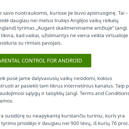
te savo nuotraukomis, kuriose jie buvo apsinuoginę. Tai –
kleidė daugiau nei metus trukęs Anglijos vaikų reikalų
England) tyrimas „Augant skaitmeniniame amžiuje“ (angl.
ikina, kad vaikai, užsiimantys ne viena veikla virtualioje
siduria su rimtais pavojais.
PARENTAL CONTROL FOR ANDROID
eik pusė jame dalyvavusių vaikų nesidomi, kokius
truoti ar pasiekti tam tikrus internetinius kanalus. Taip p
 naudojimosi sąlygų ir taisyklių (angl. Terms and Conditions
tamos.
ra susidūrę su neapykantą kurstančiu turiniu, kuris yra
tyrimo prisidėjo ir daugiau nei 900 tėvų, iš kurių 76 proc