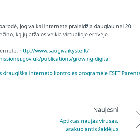
parodė, jog vaikai internete praleidžia daugiau nei 20
žino, ką jų atžalos veikia virtualioje erdvėje.
ternete:
http://www.saugivaikyste.lt/
ssioner.gov.uk/publications/growing-digital
s draugiška interneto kontrolės programėle ESET Parent
Naujesni
Aptiktas naujas virusas,
atakuojantis žaidėjus