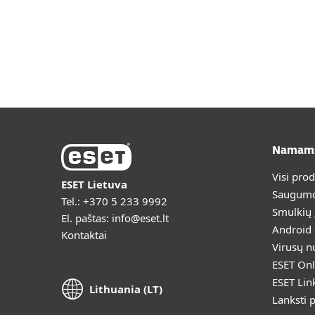
Namam
Visi pro
ESET Lietuva
Saugumo
Tel.:
+370 5 233 9992
Smulkių
El. paštas:
info@eset.lt
Android
Kontaktai
Virusų n
ESET Onl
ESET Lin
Lithuania (LT)
Lanksti 