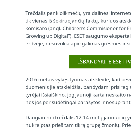
Trečdalis penkiolikmečių yra dalinęsi interne
tik vienas iš šokiruojančių faktų, kuriuos ats
komisaro (angl. Children’s Commisioner for 
Growing up Digital”). ESET saugumo ekspertai t
erdvėje, nesuvokia apie galimas grėsmes ir su
IŠBANDYKITE ESET 
2016 metais vykęs tyrimas atskleidė, kad bev
duomenis jie atskleidžia, bandydami prisiregis
tyrėjai išsiaiškino, jog jaunoji karta neskaito
nes jos per sudėtingai parašytos ir nesupran
Daugiau nei trečdalis 12-14 metų jaunuolių y
nukreiptas prieš tam tikrą grupę žmonių. Prie 