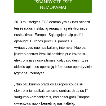
IŠBANDYKITE ESET
NEMOKAMAI
2013 m. įsteigtas EC3 centras yra skirtas stiprinti 
teisėsaugos institucijų reagavimą į elektroninius 
nusikaltimus Europos Sąjungoje ir taip padėti 
apsaugoti Europos piliečius, įmones ir 
vyriausybes nuo nusikaltimų internete. Nuo pat 
įkūrimo centras ženkliai prisidėjo prie kovos su 
elektroniniais nusikaltimais: dalyvavo dešimtyse 
didelės apimties operacijų ir šimtuose operatyvinio 
lygmens užduotyse. 
„Nuo pat įkūrimo pradžios Europos kovos su 
elektroniniu nusikalstamumu centras dirba su IT 
saugumo kompanijomis, kad apsaugotų Europos 
gyventojus nuo kibernetinių nusikaltėlių. 