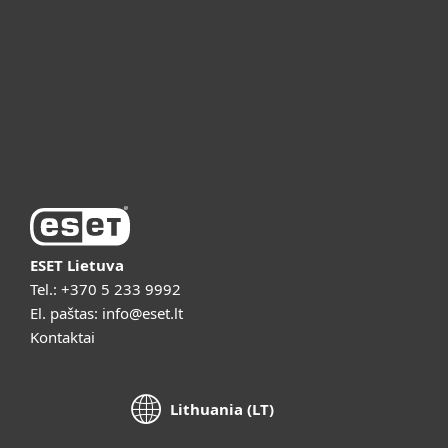
ESET pagalba
Apie ESET
Vaizdo pristatymai
ESET Lietuva
Tel.:
+370 5 233 9992
El. paštas:
info@eset.lt
Kontaktai
Lithuania (LT)