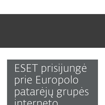
MENU
ESET prisijungė
prie Europolo
patarėjų grupės
interneto