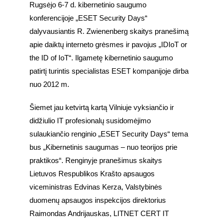
Rugsėjo 6-7 d. kibernetinio saugumo 
konferencijoje „ESET Security Days“ 
dalyvausiantis R. Zwienenberg skaitys pranešimą 
apie daiktų interneto grėsmes ir pavojus „IDIoT or 
the ID of IoT“. Ilgametę kibernetinio saugumo 
patirtį turintis specialistas ESET kompanijoje dirba 
nuo 2012 m.
Šiemet jau ketvirtą kartą Vilniuje vyksiančio ir 
didžiulio IT profesionalų susidomėjimo 
sulaukiančio renginio „ESET Security Days“ tema 
bus „Kibernetinis saugumas – nuo teorijos prie 
praktikos“. Renginyje pranešimus skaitys 
Lietuvos Respublikos Krašto apsaugos 
viceministras Edvinas Kerza, Valstybinės 
duomenų apsaugos inspekcijos direktorius 
Raimondas Andrijauskas, LITNET CERT IT 