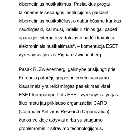
kibernetinius nusikaltimus. Pasitaikius progai 
talkiname teisėsaugos institucijoms gaudant 
kibernetinius nusikaltėlius, o dabar būsime kur kas 
naudingesni, kai mūsų indėlis ir žinios gali padėti 
apsaugoti interneto vartotojus ir padėti kovoti su 
elektroniniais nusikaltimais“, – komentuoja ESET 
vyresnysis tyrėjas Righard Zwienenberg.
Pasak R. Zwienenberg, galimybė prisijungti prie 
Europolo patarėjų grupės interneto saugumo 
klausimais yra reikšmingas pasiekimas visai 
ESET kompanijai. Pats ESET vyresnysis tyrėjas 
šiuo metu jau priklauso organizacijai CARO 
(Computer Antivirus Research Organization), 
kurios veikloje aktyviai dirba su saugumo 
problemomis ir šifravimo technologijomis.