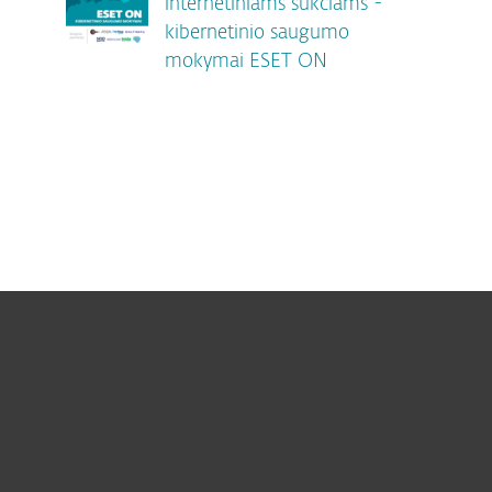
internetiniams sukčiams -
kibernetinio saugumo
mokymai ESET ON
Namams
Verslui
ESET partneriams