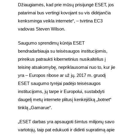
Džiaugiamės, kad prie mūsų prisijungė ESET, jos 
patarimai bus vertingi kovojant su vis didėjančia 
kenksminga veikla internete“, – tvirtina EC3 
vadovas Steven Wilson.
Saugumo sprendimų kūrėja ESET 
bendradarbiauja su teisėsaugos institucijomis, 
prireikus patraukti kibernetinius nusikaltėlius į 
teisinę atsakomybę, nepriklausomai nuo to, kur jie 
yra – Europos ribose ar už jų. 2017 m. gruodį 
ESET saugumo tyrėjai padėjo teisėsaugos 
institucijoms, jų tarpe ir Europolui, sustabdyti 
daugelį metų internete plitusį kenkėjišką „botnet“ 
tinklą „Gamarue“.
„ESET darbas yra apsaugoti šimtus milijonų savo 
vartotojų, taip pat edukuoti ir didinti supratimą apie 