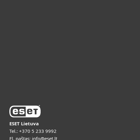
Namams
Verslui
ESET partneriams
ESET pagalba
Apie ESET
Vaizdo pristatymai
ESET Lietuva
Tel.:
+370 5 233 9992
El. paštas:
info@eset.lt