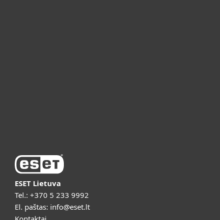
Verslui
ESET partneriams
ESET pagalba
Apie ESET
Vaizdo pristatymai
ESET Lietuva
Tel.:
+370 5 233 9992
El. paštas:
info@eset.lt
Kontaktai