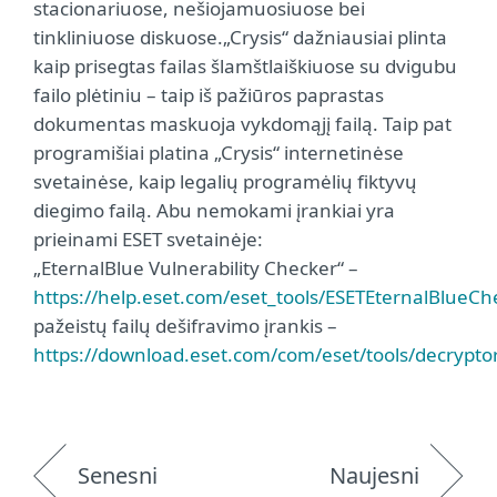
stacionariuose, nešiojamuosiuose bei
tinkliniuose diskuose.„Crysis“ dažniausiai plinta
kaip prisegtas failas šlamštlaiškiuose su dvigubu
failo plėtiniu – taip iš pažiūros paprastas
dokumentas maskuoja vykdomąjį failą. Taip pat
programišiai platina „Crysis“ internetinėse
svetainėse, kaip legalių programėlių fiktyvų
diegimo failą. Abu nemokami įrankiai yra
prieinami ESET svetainėje:
„EternalBlue Vulnerability Checker“ –
https://help.eset.com/eset_tools/ESETEternalBlueCh
pažeistų failų dešifravimo įrankis –
https://download.eset.com/com/eset/tools/decryptors
Senesni
Naujesni