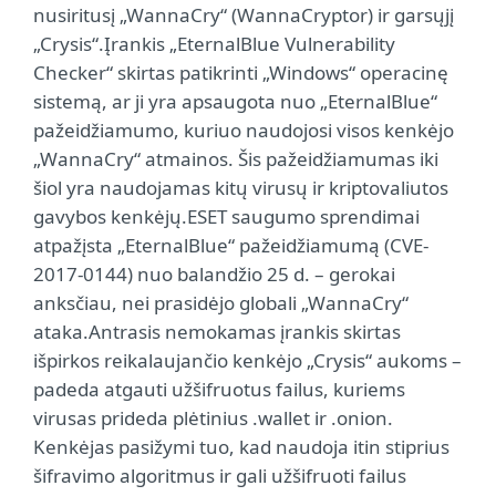
nusiritusį „WannaCry“ (WannaCryptor) ir garsųjį
„Crysis“.Įrankis „EternalBlue Vulnerability
Checker“ skirtas patikrinti „Windows“ operacinę
sistemą, ar ji yra apsaugota nuo „EternalBlue“
pažeidžiamumo, kuriuo naudojosi visos kenkėjo
„WannaCry“ atmainos. Šis pažeidžiamumas iki
šiol yra naudojamas kitų virusų ir kriptovaliutos
gavybos kenkėjų.ESET saugumo sprendimai
atpažįsta „EternalBlue“ pažeidžiamumą (CVE-
2017-0144) nuo balandžio 25 d. – gerokai
anksčiau, nei prasidėjo globali „WannaCry“
ataka.Antrasis nemokamas įrankis skirtas
išpirkos reikalaujančio kenkėjo „Crysis“ aukoms –
padeda atgauti užšifruotus failus, kuriems
virusas prideda plėtinius .wallet ir .onion.
Kenkėjas pasižymi tuo, kad naudoja itin stiprius
šifravimo algoritmus ir gali užšifruoti failus