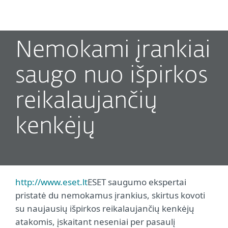
MENU
Nemokami įrankiai
saugo nuo išpirkos
reikalaujančių
kenkėjų
http://www.eset.lt
ESET saugumo ekspertai
pristatė du nemokamus įrankius, skirtus kovoti
su naujausių išpirkos reikalaujančių kenkėjų
atakomis, įskaitant neseniai per pasaulį