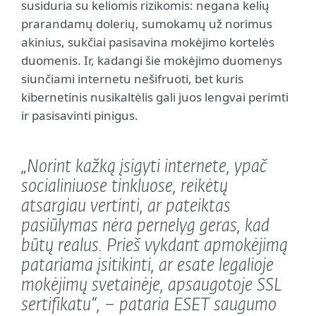
susiduria su keliomis rizikomis: negana kelių
prarandamų dolerių, sumokamų už norimus
akinius, sukčiai pasisavina mokėjimo kortelės
duomenis. Ir, kadangi šie mokėjimo duomenys
siunčiami internetu nešifruoti, bet kuris
kibernetinis nusikaltėlis gali juos lengvai perimti
ir pasisavinti pinigus.
„Norint kažką įsigyti internete, ypač
socialiniuose tinkluose, reikėtų
atsargiau vertinti, ar pateiktas
pasiūlymas nėra pernelyg geras, kad
būtų realus. Prieš vykdant apmokėjimą
patariama įsitikinti, ar esate legalioje
mokėjimų svetainėje, apsaugotoje SSL
sertifikatu“, – pataria ESET saugumo