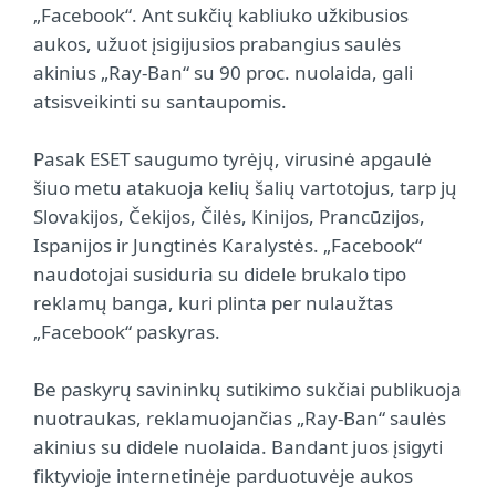
„Facebook“. Ant sukčių kabliuko užkibusios
aukos, užuot įsigijusios prabangius saulės
akinius „Ray-Ban“ su 90 proc. nuolaida, gali
atsisveikinti su santaupomis.
Pasak ESET saugumo tyrėjų, virusinė apgaulė
šiuo metu atakuoja kelių šalių vartotojus, tarp jų
Slovakijos, Čekijos, Čilės, Kinijos, Prancūzijos,
Ispanijos ir Jungtinės Karalystės. „Facebook“
naudotojai susiduria su didele brukalo tipo
reklamų banga, kuri plinta per nulaužtas
„Facebook“ paskyras.
Be paskyrų savininkų sutikimo sukčiai publikuoja
nuotraukas, reklamuojančias „Ray-Ban“ saulės
akinius su didele nuolaida. Bandant juos įsigyti
fiktyvioje internetinėje parduotuvėje aukos