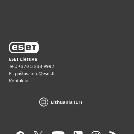
Apie ESET
Vaizdo pristatymai
ESET Lietuva
Tel.:
+370 5 233 9992
El. paštas:
info@eset.lt
Kontaktai
Lithuania (LT)