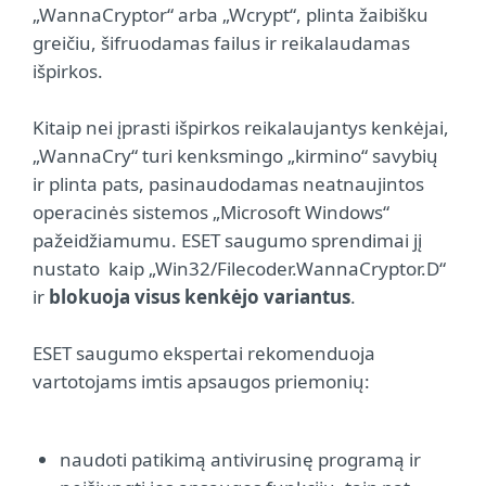
„WannaCryptor“ arba „Wcrypt“, plinta žaibišku
greičiu, šifruodamas failus ir reikalaudamas
išpirkos.
Kitaip nei įprasti išpirkos reikalaujantys kenkėjai,
„WannaCry“ turi kenksmingo „kirmino“ savybių
ir plinta pats, pasinaudodamas neatnaujintos
operacinės sistemos „Microsoft Windows“
pažeidžiamumu. ESET saugumo sprendimai jį
nustato kaip „Win32/Filecoder.WannaCryptor.D“
ir
blokuoja visus kenkėjo variantus
.
ESET saugumo ekspertai rekomenduoja
vartotojams imtis apsaugos priemonių:
naudoti patikimą antivirusinę programą ir