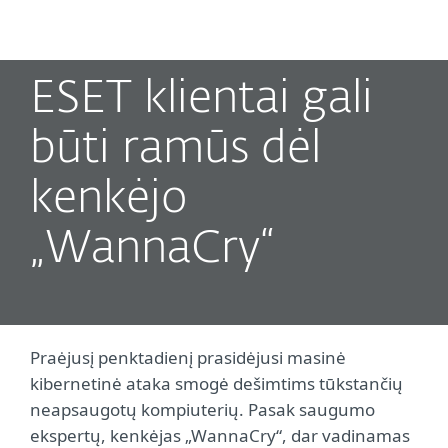
MENU
ESET klientai gali
būti ramūs dėl
kenkėjo
„WannaCry“
Praėjusį penktadienį prasidėjusi masinė
kibernetinė ataka smogė dešimtims tūkstančių
neapsaugotų kompiuterių. Pasak saugumo
ekspertų, kenkėjas „WannaCry“, dar vadinamas