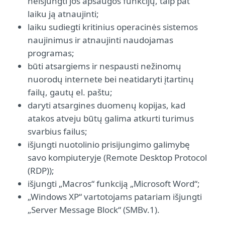
neišjungti jos apsaugos funkcijų, taip pat
laiku ją atnaujinti;
laiku sudiegti kritinius operacinės sistemos
naujinimus ir atnaujinti naudojamas
programas;
būti atsargiems ir nespausti nežinomų
nuorodų internete bei neatidaryti įtartinų
failų, gautų el. paštu;
daryti atsargines duomenų kopijas, kad
atakos atveju būtų galima atkurti turimus
svarbius failus;
išjungti nuotolinio prisijungimo galimybę
savo kompiuteryje (Remote Desktop Protocol
(RDP));
išjungti „Macros“ funkciją „Microsoft Word“;
„Windows XP“ vartotojams patariam išjungti
„Server Message Block“ (SMBv.1).