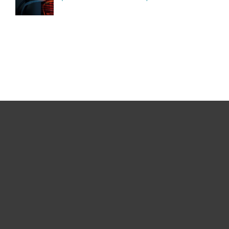
Namams
Verslui
ESET partneriams
ESET pagalba