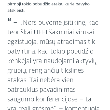
pirmoji tokio pobūdžio ataka, kurią pavyko
atskleisti.
„Nors buvome įsitikinę, kad
teoriškai UEFI šakniniai virusai
egzistuoja, mūsų atradimas tik
patvirtina, kad tokio pobūdžio
kenkėjai yra naudojami aktyvių
grupių, rengiančių tikslines
atakas. Tai nebėra vien
patrauklus pavadinimas
saugumo konferencijose – tai
yra reali grėsmė“, – komentuoja