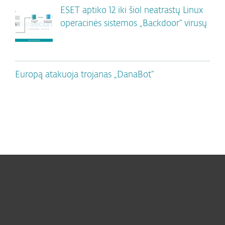
ESET aptiko 12 iki šiol neatrastų Linux
operacinės sistemos „Backdoor“ virusų
Europą atakuoja trojanas „DanaBot“
Namams
Verslui