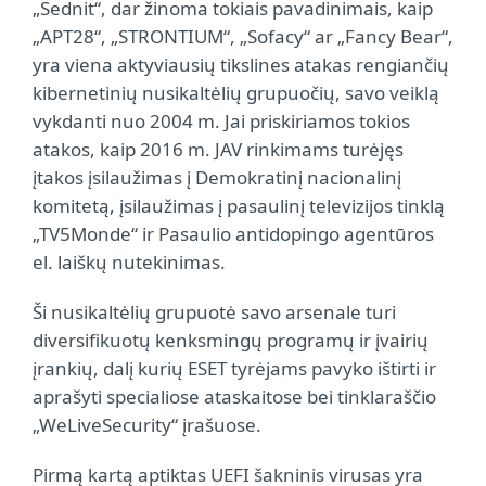
„Sednit“, dar žinoma tokiais pavadinimais, kaip
„APT28“, „STRONTIUM“, „Sofacy“ ar „Fancy Bear“,
yra viena aktyviausių tikslines atakas rengiančių
kibernetinių nusikaltėlių grupuočių, savo veiklą
vykdanti nuo 2004 m. Jai priskiriamos tokios
atakos, kaip 2016 m. JAV rinkimams turėjęs
įtakos įsilaužimas į Demokratinį nacionalinį
komitetą, įsilaužimas į pasaulinį televizijos tinklą
„TV5Monde“ ir Pasaulio antidopingo agentūros
el. laiškų nutekinimas.
Ši nusikaltėlių grupuotė savo arsenale turi
diversifikuotų kenksmingų programų ir įvairių
įrankių, dalį kurių ESET tyrėjams pavyko ištirti ir
aprašyti specialiose ataskaitose bei tinklaraščio
„WeLiveSecurity“ įrašuose.
Pirmą kartą aptiktas UEFI šakninis virusas yra