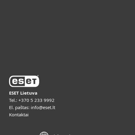
ESET partneriams
ESET pagalba
Apie ESET
Vaizdo pristatymai
ESET Lietuva
Tel.:
+370 5 233 9992
El. paštas:
info@eset.lt
Kontaktai