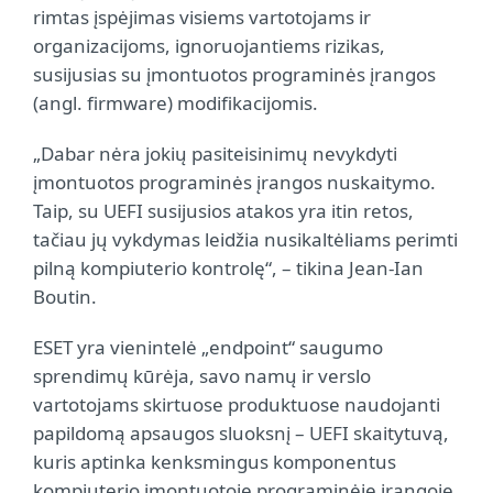
rimtas įspėjimas visiems vartotojams ir
organizacijoms, ignoruojantiems rizikas,
susijusias su įmontuotos programinės įrangos
(angl. firmware) modifikacijomis.
„Dabar nėra jokių pasiteisinimų nevykdyti
įmontuotos programinės įrangos nuskaitymo.
Taip, su UEFI susijusios atakos yra itin retos,
tačiau jų vykdymas leidžia nusikaltėliams perimti
pilną kompiuterio kontrolę“, – tikina Jean-Ian
Boutin.
ESET yra vienintelė „endpoint“ saugumo
sprendimų kūrėja, savo namų ir verslo
vartotojams skirtuose produktuose naudojanti
papildomą apsaugos sluoksnį – UEFI skaitytuvą,
kuris aptinka kenksmingus komponentus
kompiuterio įmontuotoje programinėje įrangoje.