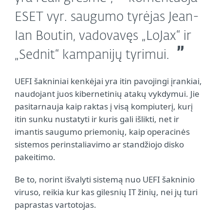
ESET vyr. saugumo tyrėjas Jean-
Ian Boutin, vadovavęs „LoJax“ ir
„Sednit“ kampanijų tyrimui.
UEFI šakniniai kenkėjai yra itin pavojingi įrankiai,
naudojant juos kibernetinių atakų vykdymui. Jie
pasitarnauja kaip raktas į visą kompiuterį, kurį
itin sunku nustatyti ir kuris gali išlikti, net ir
imantis saugumo priemonių, kaip operacinės
sistemos perinstaliavimo ar standžiojo disko
pakeitimo.
Be to, norint išvalyti sistemą nuo UEFI šakninio
viruso, reikia kur kas gilesnių IT žinių, nei jų turi
paprastas vartotojas.