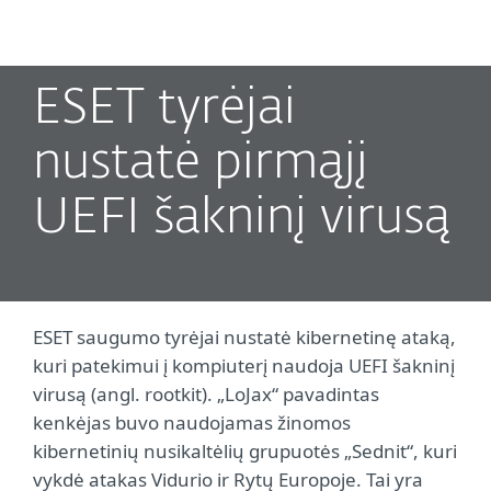
MENU
ESET tyrėjai
nustatė pirmąjį
UEFI šakninį virusą
ESET saugumo tyrėjai nustatė kibernetinę ataką,
kuri patekimui į kompiuterį naudoja UEFI šakninį
virusą (angl. rootkit). „LoJax“ pavadintas
kenkėjas buvo naudojamas žinomos
kibernetinių nusikaltėlių grupuotės „Sednit“, kuri
vykdė atakas Vidurio ir Rytų Europoje. Tai yra