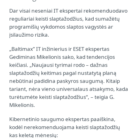
Dar visai neseniai IT ekspertai rekomenduodavo
reguliariai keisti slaptažodžius, kad sumažėtų
programišių vykdomos slaptos vagystės ar
įsilaužimo rizika.
„Baltimax” IT inžinierius ir ESET ekspertas
Gediminas Mikelionis sako, kad tendencijos
keičiasi. „Naujausi tyrimai rodo – dažnas
slaptažodžių keitimas pagal nustatytą planą
nebūtinai padidina paskyros saugumą. Kitaip
tariant, nėra vieno universalaus atsakymo, kada
turėtumėte keisti slaptažodžius“, – teigia G.
Mikelionis.
Kibernetinio saugumo ekspertas paaiškina,
kodėl nerekomenduojama keisti slaptažodžių
kas keletą mėnesių: