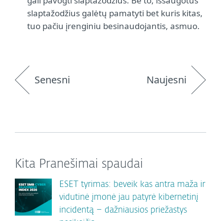
gali pavogti slaptažodžius. Be to, išsaugotus
slaptažodžius galėtų pamatyti bet kuris kitas,
tuo pačiu įrenginiu besinaudojantis, asmuo.
Senesni
Naujesni
Kita Pranešimai spaudai
ESET tyrimas: beveik kas antra maža ir
vidutinė įmonė jau patyrė kibernetinį
incidentą – dažniausios priežastys