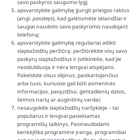
savo paskyros saugumo lygį;
apsvarstykite galimybę įjungti prieigos raktus
(angl.
passkeys
), kad galėtumėte sklandžiai ir
saugiai naudotis savo paskyromis naudojant
telefoną;
apsvarstykite galimybę reguliariai atlikti
slaptažodžių peržiūrą: peržiūrėkite visų savo
paskyrų slaptažodžius ir įsitikinkite, kad jie
nesidubliuoja ir nėra lengvai atspėjami.
Pakeiskite visus silpnus, pasikartojančius
arba tuos, kuriuose gali būti asmeninės
informacijos, pavyzdžiui, gimtadienių datos,
šeimos narių ar augintinių vardai;
nesaugokite slaptažodžių naršyklėje – tai
populiarus ir lengvai pasiekiamas
programišių taikinys. Pasinaudodami
kenkėjiška programine įranga, programišiai