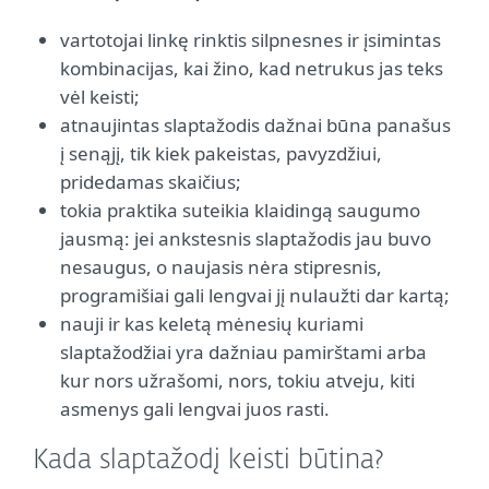
vartotojai linkę rinktis silpnesnes ir įsimintas
kombinacijas, kai žino, kad netrukus jas teks
vėl keisti;
atnaujintas slaptažodis dažnai būna panašus
į senąjį, tik kiek pakeistas, pavyzdžiui,
pridedamas skaičius;
tokia praktika suteikia klaidingą saugumo
jausmą: jei ankstesnis slaptažodis jau buvo
nesaugus, o naujasis nėra stipresnis,
programišiai gali lengvai jį nulaužti dar kartą;
nauji ir kas keletą mėnesių kuriami
slaptažodžiai yra dažniau pamirštami arba
kur nors užrašomi, nors, tokiu atveju, kiti
asmenys gali lengvai juos rasti.
Kada slaptažodį keisti būtina?