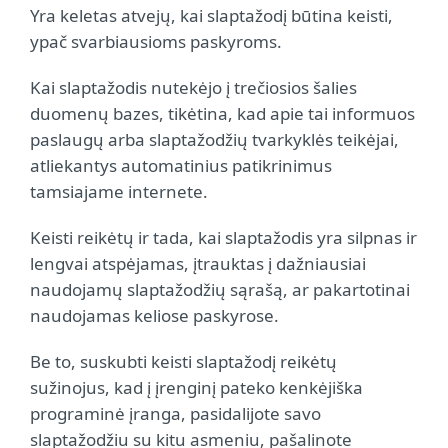
Yra keletas atvejų, kai slaptažodį būtina keisti,
ypač svarbiausioms paskyroms.
Kai slaptažodis nutekėjo į trečiosios šalies
duomenų bazes, tikėtina, kad apie tai informuos
paslaugų arba slaptažodžių tvarkyklės teikėjai,
atliekantys automatinius patikrinimus
tamsiajame internete.
Keisti reikėtų ir tada, kai slaptažodis yra silpnas ir
lengvai atspėjamas, įtrauktas į dažniausiai
naudojamų slaptažodžių sąrašą, ar pakartotinai
naudojamas keliose paskyrose.
Be to, suskubti keisti slaptažodį reikėtų
sužinojus, kad į įrenginį pateko kenkėjiška
programinė įranga, pasidalijote savo
slaptažodžiu su kitu asmeniu, pašalinote