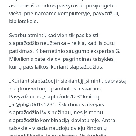
asmenis iš bendros paskyros ar prisijungėte
viešai prieinamame kompiuteryje, pavyzdžiui,
bibliotekoje.
Svarbu atminti, kad vien tik pasikeisti
slaptažodžio neužtenka – reikia, kad jis būtų
patikimas. Kibernetinio saugumo ekspertas G.
Mikelionis pateikia dvi pagrindines taisykles,
kurių pats laikosi kuriant slaptažodžius.
„Kuriant slaptažodį ir siekiant jį įsiminti, paprastą
žodį konvertuoju į simbolius ir skaičius.
Pavyzdžiui, iš „slaptažodis123“ keičiu į
„5l@pt@z0d1s123“. Išskirtiniais atvejais
slaptažodžio išvis nežinau, nes įsimenu
slaptažodžio kombinaciją klaviatūroje. Antra
taisyklė – visada naudoju dviejų žingsnių
autentifikaciją, jeigu sistema šią funkciją