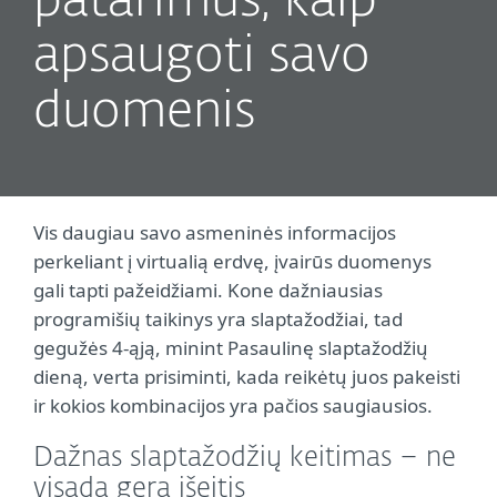
patarimus, kaip
apsaugoti savo
duomenis
Vis daugiau savo asmeninės informacijos
perkeliant į virtualią erdvę, įvairūs duomenys
gali tapti pažeidžiami. Kone dažniausias
programišių taikinys yra slaptažodžiai, tad
gegužės 4-ąją, minint Pasaulinę slaptažodžių
dieną, verta prisiminti, kada reikėtų juos pakeisti
ir kokios kombinacijos yra pačios saugiausios.
Dažnas slaptažodžių keitimas – ne
visada gera išeitis