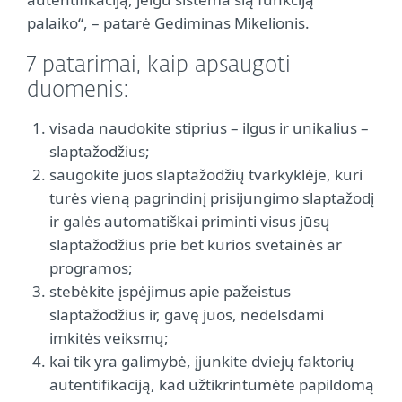
palaiko“, – patarė Gediminas Mikelionis.
7 patarimai, kaip apsaugoti
duomenis:
visada naudokite stiprius – ilgus ir unikalius –
slaptažodžius;
saugokite juos slaptažodžių tvarkyklėje, kuri
turės vieną pagrindinį prisijungimo slaptažodį
ir galės automatiškai priminti visus jūsų
slaptažodžius prie bet kurios svetainės ar
programos;
stebėkite įspėjimus apie pažeistus
slaptažodžius ir, gavę juos, nedelsdami
imkitės veiksmų;
kai tik yra galimybė, įjunkite dviejų faktorių
autentifikaciją, kad užtikrintumėte papildomą