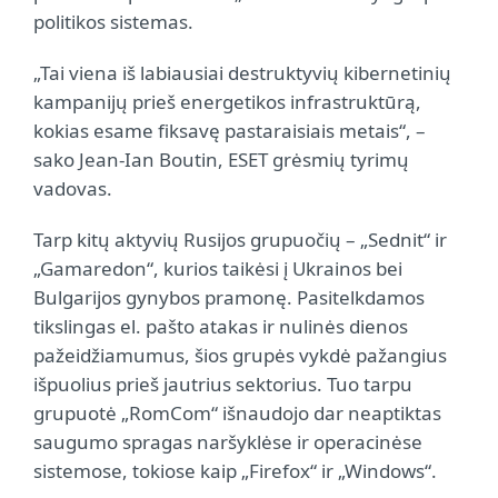
politikos sistemas.
„Tai viena iš labiausiai destruktyvių kibernetinių
kampanijų prieš energetikos infrastruktūrą,
kokias esame fiksavę pastaraisiais metais“, –
sako Jean-Ian Boutin, ESET grėsmių tyrimų
vadovas.
Tarp kitų aktyvių Rusijos grupuočių – „Sednit“ ir
„Gamaredon“, kurios taikėsi į Ukrainos bei
Bulgarijos gynybos pramonę. Pasitelkdamos
tikslingas el. pašto atakas ir nulinės dienos
pažeidžiamumus, šios grupės vykdė pažangius
išpuolius prieš jautrius sektorius. Tuo tarpu
grupuotė „RomCom“ išnaudojo dar neaptiktas
saugumo spragas naršyklėse ir operacinėse
sistemose, tokiose kaip „Firefox“ ir „Windows“.