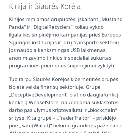
Kinija ir Šiaurės Korėja
Kinijos remiamos grupuotės, įskaitant „Mustang
Panda“ ir „DigitalRecyclers“, toliau vykdo
ilgalaikes šnipinėjimo kampanijas prieš Europos
Sąjungos institucijas ir jūrų transporto sektorių.
Jos naudoja kenksmingas USB laikmenas,
anonimizavimo tinklus ir specialiai sukurtas
programines priemones šnipinėjimui vykdyti.
Tuo tarpu Šiaurės Korėjos kibernetinės grupės
išplėtė veiklą finansų sektoriuje. Grupė
„DeceptiveDevelopment“ platino daugiafunkcį
kenkėją WeaselStore, naudodama suklastotus
darbo pasiūlymus kriptovaliutų ir „blockchain“
srityse. Kita grupė – „TraderTraitor“ – prisidėjo
prie „Safe{Wallet}“ tiekimo grandinės pažeidimo,