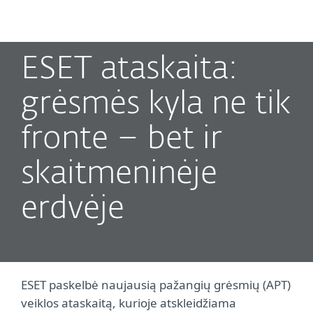
MENU
ESET ataskaita:
grėsmės kyla ne tik
fronte – bet ir
skaitmeninėje
erdvėje
ESET paskelbė naujausią pažangių grėsmių (APT)
veiklos ataskaitą, kurioje atskleidžiama