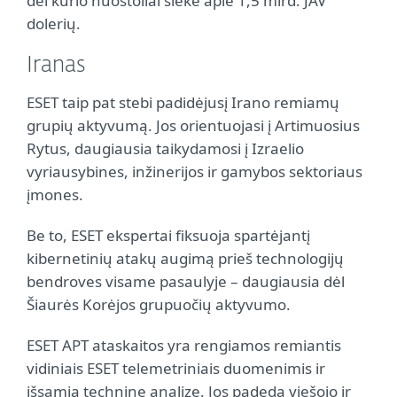
dėl kurio nuostoliai siekė apie 1,5 mlrd. JAV
dolerių.
Iranas
ESET taip pat stebi padidėjusį Irano remiamų
grupių aktyvumą. Jos orientuojasi į Artimuosius
Rytus, daugiausia taikydamosi į Izraelio
vyriausybines, inžinerijos ir gamybos sektoriaus
įmones.
Be to, ESET ekspertai fiksuoja spartėjantį
kibernetinių atakų augimą prieš technologijų
bendroves visame pasaulyje – daugiausia dėl
Šiaurės Korėjos grupuočių aktyvumo.
ESET APT ataskaitos yra rengiamos remiantis
vidiniais ESET telemetriniais duomenimis ir
išsamia technine analize. Jos padeda viešojo ir