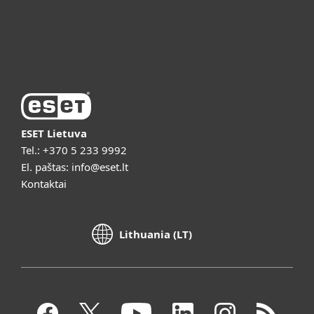
Apie ESET
Vaizdo pristatymai
ESET Lietuva
Tel.:
+370 5 233 9992
El. paštas:
info@eset.lt
Kontaktai
Lithuania (LT)