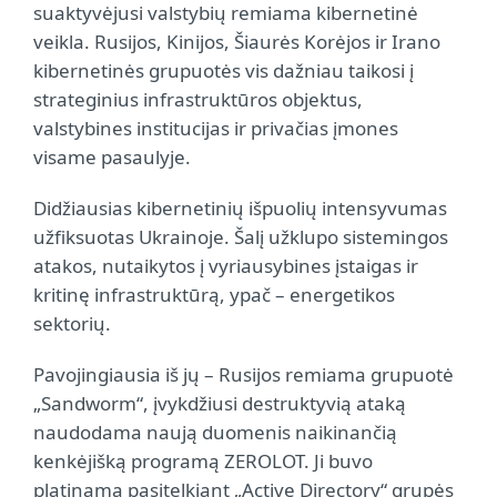
suaktyvėjusi valstybių remiama kibernetinė
veikla. Rusijos, Kinijos, Šiaurės Korėjos ir Irano
kibernetinės grupuotės vis dažniau taikosi į
strateginius infrastruktūros objektus,
valstybines institucijas ir privačias įmones
visame pasaulyje.
Didžiausias kibernetinių išpuolių intensyvumas
užfiksuotas Ukrainoje. Šalį užklupo sistemingos
atakos, nutaikytos į vyriausybines įstaigas ir
kritinę infrastruktūrą, ypač – energetikos
sektorių.
Pavojingiausia iš jų – Rusijos remiama grupuotė
„Sandworm“, įvykdžiusi destruktyvią ataką
naudodama naują duomenis naikinančią
kenkėjišką programą ZEROLOT. Ji buvo
platinama pasitelkiant „Active Directory“ grupės