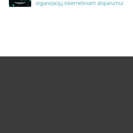
organizacijų kibernetiniam atsparumui
Namams
Verslui
ESET partneriams
ESET pagalba