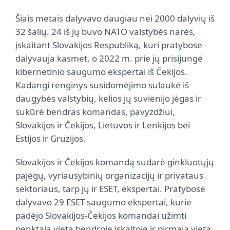
Šiais metais dalyvavo daugiau nei 2000 dalyvių iš
32 šalių. 24 iš jų buvo NATO valstybės narės,
įskaitant Slovakijos Respubliką, kuri pratybose
dalyvauja kasmet, o 2022 m. prie jų prisijungė
kibernetinio saugumo ekspertai iš Čekijos.
Kadangi renginys susidomėjimo sulaukė iš
daugybės valstybių, kelios jų suvienijo jėgas ir
sukūrė bendras komandas, pavyzdžiui,
Slovakijos ir Čekijos, Lietuvos ir Lenkijos bei
Estijos ir Gruzijos.
Slovakijos ir Čekijos komandą sudarė ginkluotųjų
pajėgų, vyriausybinių organizacijų ir privataus
sektoriaus, tarp jų ir ESET, ekspertai. Pratybose
dalyvavo 29 ESET saugumo ekspertai, kurie
padėjo Slovakijos-Čekijos komandai užimti
penktąją vietą bendroje įskaitoje ir pirmąją vietą