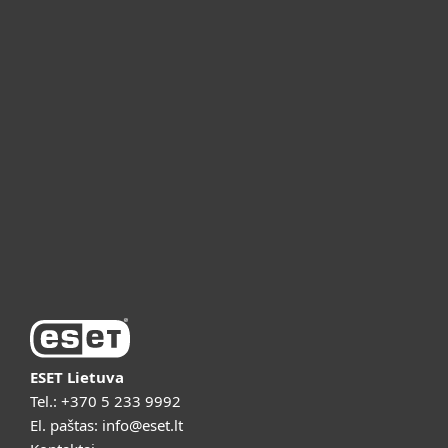
Namams
Verslui
ESET partneriams
ESET pagalba
Apie ESET
Vaizdo pristatymai
ESET Lietuva
Tel.:
+370 5 233 9992
El. paštas:
info@eset.lt