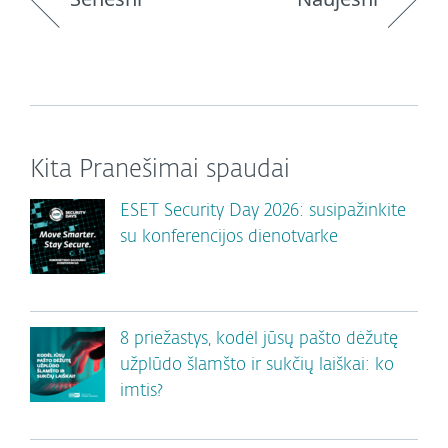
Kita Pranešimai spaudai
ESET Security Day 2026: susipažinkite
su konferencijos dienotvarke
8 priežastys, kodėl jūsų pašto dėžutę
užplūdo šlamšto ir sukčių laiškai: ko
imtis?