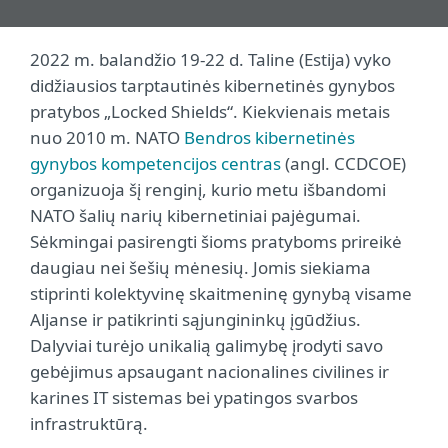
2022 m. balandžio 19-22 d. Taline (Estija) vyko
didžiausios tarptautinės kibernetinės gynybos
pratybos „Locked Shields“. Kiekvienais metais
nuo 2010 m. NATO
Bendros kibernetinės
gynybos kompetencijos centras
(angl. CCDCOE)
organizuoja šį renginį, kurio metu išbandomi
NATO šalių narių kibernetiniai pajėgumai.
Sėkmingai pasirengti šioms pratyboms prireikė
daugiau nei šešių mėnesių. Jomis siekiama
stiprinti kolektyvinę skaitmeninę gynybą visame
Aljanse ir patikrinti sąjungininkų įgūdžius.
Dalyviai turėjo unikalią galimybę įrodyti savo
gebėjimus apsaugant nacionalines civilines ir
karines IT sistemas bei ypatingos svarbos
infrastruktūrą.