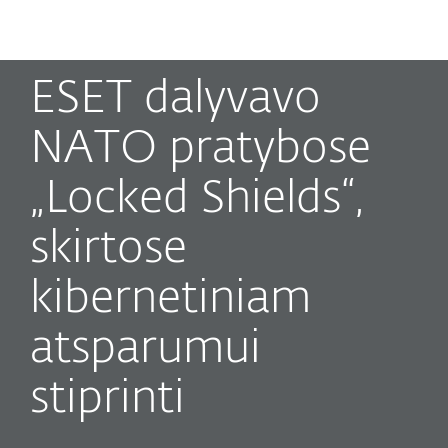
MENU
ESET dalyvavo
NATO pratybose
„Locked Shields“,
skirtose
kibernetiniam
atsparumui
stiprinti