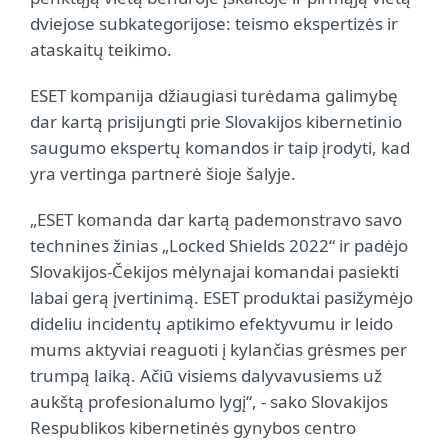
dviejose subkategorijose: teismo ekspertizės ir
ataskaitų teikimo.
ESET kompanija džiaugiasi turėdama galimybę
dar kartą prisijungti prie Slovakijos kibernetinio
saugumo ekspertų komandos ir taip įrodyti, kad
yra vertinga partnerė šioje šalyje.
„ESET komanda dar kartą pademonstravo savo
technines žinias „Locked Shields 2022“ ir padėjo
Slovakijos-Čekijos mėlynajai komandai pasiekti
labai gerą įvertinimą. ESET produktai pasižymėjo
dideliu incidentų aptikimo efektyvumu ir leido
mums aktyviai reaguoti į kylančias grėsmes per
trumpą laiką. Ačiū visiems dalyvavusiems už
aukštą profesionalumo lygį“, - sako Slovakijos
Respublikos kibernetinės gynybos centro