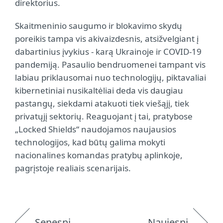
direktorius.
Skaitmeninio saugumo ir blokavimo skydų
poreikis tampa vis akivaizdesnis, atsižvelgiant į
dabartinius įvykius - karą Ukrainoje ir COVID-19
pandemiją. Pasaulio bendruomenei tampant vis
labiau priklausomai nuo technologijų, piktavaliai
kibernetiniai nusikaltėliai deda vis daugiau
pastangų, siekdami atakuoti tiek viešąjį, tiek
privatųjį sektorių. Reaguojant į tai, pratybose
„Locked Shields“ naudojamos naujausios
technologijos, kad būtų galima mokyti
nacionalines komandas pratybų aplinkoje,
pagrįstoje realiais scenarijais.
Senesni
Naujesni