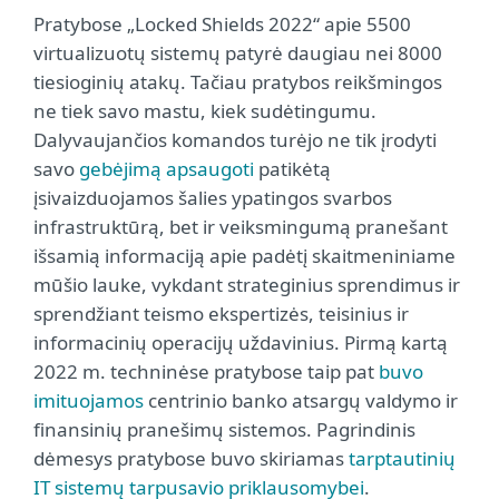
Pratybose „Locked Shields 2022“ apie 5500
virtualizuotų sistemų patyrė daugiau nei 8000
tiesioginių atakų. Tačiau pratybos reikšmingos
ne tiek savo mastu, kiek sudėtingumu.
Dalyvaujančios komandos turėjo ne tik įrodyti
savo
gebėjimą apsaugoti
patikėtą
įsivaizduojamos šalies ypatingos svarbos
infrastruktūrą, bet ir veiksmingumą pranešant
išsamią informaciją apie padėtį skaitmeniniame
mūšio lauke, vykdant strateginius sprendimus ir
sprendžiant teismo ekspertizės, teisinius ir
informacinių operacijų uždavinius. Pirmą kartą
2022 m. techninėse pratybose taip pat
buvo
imituojamos
centrinio banko atsargų valdymo ir
finansinių pranešimų sistemos. Pagrindinis
dėmesys pratybose buvo skiriamas
tarptautinių
IT sistemų tarpusavio priklausomybei
.