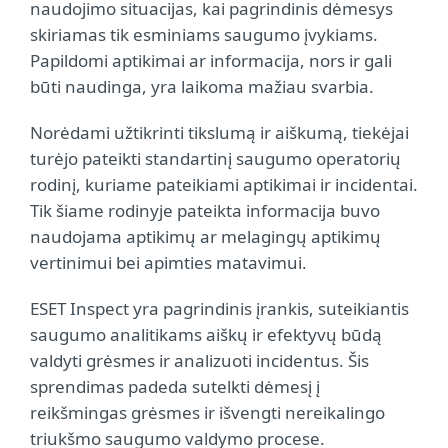
naudojimo situacijas, kai pagrindinis dėmesys
skiriamas tik esminiams saugumo įvykiams.
Papildomi aptikimai ar informacija, nors ir gali
būti naudinga, yra laikoma mažiau svarbia.
Norėdami užtikrinti tikslumą ir aiškumą, tiekėjai
turėjo pateikti standartinį saugumo operatorių
rodinį, kuriame pateikiami aptikimai ir incidentai.
Tik šiame rodinyje pateikta informacija buvo
naudojama aptikimų ar melagingų aptikimų
vertinimui bei apimties matavimui.
ESET Inspect yra pagrindinis įrankis, suteikiantis
saugumo analitikams aiškų ir efektyvų būdą
valdyti grėsmes ir analizuoti incidentus. Šis
sprendimas padeda sutelkti dėmesį į
reikšmingas grėsmes ir išvengti nereikalingo
triukšmo saugumo valdymo procese.