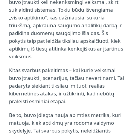
buvo įtraukti keli nekenksmingi veiksmai, skirti
suklaidinti sistemas. Tokiu būdu išvengiama
„visko aptikimo“, kas dažniausiai sukuria
triukšmą, apkrauna saugumo analitikų darbą ir
padidina duomenų saugojimo išlaidas. Šis
pokytis taip pat leidžia tiksliau apskaičiuoti, kiek
aptikimų iš tiesų atitinka kenkėjiškus ar įtartinus
veiksmus.
Kitas svarbus pakeitimas – kai kurie veiksmai
buvo įtraukti į scenarijus, tačiau nevertinami. Tai
padaryta siekiant tiksliau imituoti realias
kibernetines atakas, ir užtikrinti, kad nebūtų
praleisti esminiai etapai.
Be to, buvo įdiegta nauja apimties metrika, kuri
matuoja, kiek aptikimų yra rodoma valdymo
skydelyje. Tai svarbus pokytis, neleidžiantis