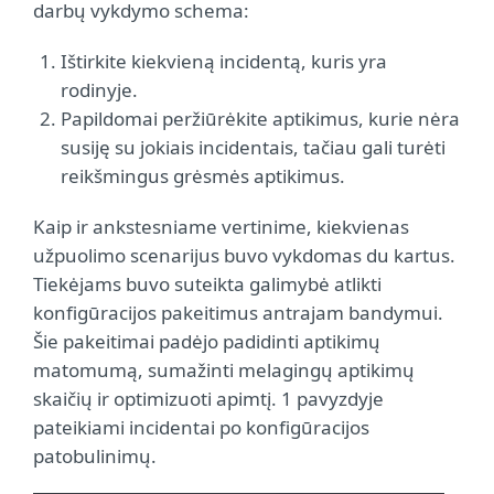
darbų vykdymo schema:
Ištirkite kiekvieną incidentą, kuris yra
rodinyje.
Papildomai peržiūrėkite aptikimus, kurie nėra
susiję su jokiais incidentais, tačiau gali turėti
reikšmingus grėsmės aptikimus.
Kaip ir ankstesniame vertinime, kiekvienas
užpuolimo scenarijus buvo vykdomas du kartus.
Tiekėjams buvo suteikta galimybė atlikti
konfigūracijos pakeitimus antrajam bandymui.
Šie pakeitimai padėjo padidinti aptikimų
matomumą, sumažinti melagingų aptikimų
skaičių ir optimizuoti apimtį. 1 pavyzdyje
pateikiami incidentai po konfigūracijos
patobulinimų.