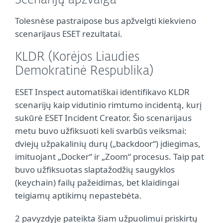
Scenarijų apžvalga
Tolesnėse pastraipose bus apžvelgti kiekvieno
scenarijaus ESET rezultatai.
KLDR (Korėjos Liaudies
Demokratinė Respublika)
ESET Inspect automatiškai identifikavo KLDR
scenarijų kaip vidutinio rimtumo incidentą, kurį
sukūrė ESET Incident Creator. Šio scenarijaus
metu buvo užfiksuoti keli svarbūs veiksmai:
dviejų užpakalinių durų („backdoor“) įdiegimas,
imituojant „Docker“ ir „Zoom“ procesus. Taip pat
buvo užfiksuotas slaptažodžių saugyklos
(keychain) failų pažeidimas, bet klaidingai
teigiamų aptikimų nepastebėta.
2 pavyzdyje pateikta šiam užpuolimui priskirtų