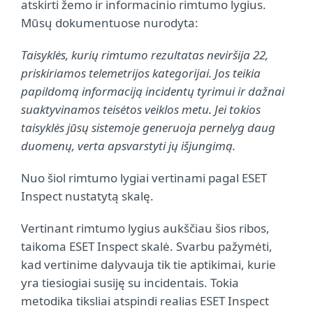
atskirti žemo ir informacinio rimtumo lygius.
Mūsų dokumentuose nurodyta:
Taisyklės, kurių rimtumo rezultatas neviršija 22,
priskiriamos telemetrijos kategorijai. Jos teikia
papildomą informaciją incidentų tyrimui ir dažnai
suaktyvinamos teisėtos veiklos metu. Jei tokios
taisyklės jūsų sistemoje generuoja pernelyg daug
duomenų, verta apsvarstyti jų išjungimą.
Nuo šiol rimtumo lygiai vertinami pagal ESET
Inspect nustatytą skalę.
Vertinant rimtumo lygius aukščiau šios ribos,
taikoma ESET Inspect skalė. Svarbu pažymėti,
kad vertinime dalyvauja tik tie aptikimai, kurie
yra tiesiogiai susiję su incidentais. Tokia
metodika tiksliai atspindi realias ESET Inspect