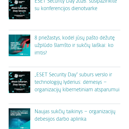
ESET Security Day 2026: susipažinkite
su konferencijos dienotvarke
8 priežastys, kodėl jūsų pašto dėžutę
užplūdo šlamšto ir sukčių laiškai: ko
imtis?
„ESET Security Day“ suburs verslo ir
technologijų lyderius: dėmesys –
organizacijų kibernetiniam atsparumui
Naujas sukčių taikinys – organizacijų
debesijos darbo aplinka