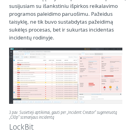
susijusiam su išankstiniu išpirkos reikalavimo
programos paleidimo paruošimu. Pažeidus
taisyklę, ne tik buvo sustabdytas pažeidimą
sukėlęs procesas, bet ir sukurtas incidentas
incidentų rodinyje.
3 pav. Susietieji aptikimai, gauti per „Incident Creator“ sugeneruotą
„Cl0p“ scenarijaus incidentą
LockBit