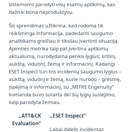
sistemoms parodyti visų esamų aptikimų, kas
dažnai būna neproduktyvu.
Šis sprendimas užtikrina, kad rodoma tik
reikšminga informacija, padedanti saugumo
analitikams greičiau ir tiksliau įvertinti situaciją.
Apimties metrika taip pat įvertina aptikimų
aktualumą, nurodydama penkis lygius: kritinį,
aukštą, vidutinį, žemą ir informacinį. Kadangi
ESET Inspect turi tris incidentų saugumo lygius –
aukštą, vidutinį ir žemą, kurie nurodo – grėsmę,
įspėjimą ir informacinį, su „MITRE Engenuity“
komanda buvo sutarta dėl šių lygių susiejimo,
kaip parodyta žemiau.
„ATT&CK
„ESET Inspect“
Evaluation“
Labai didelis incidentas