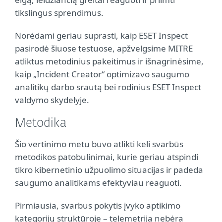
tikslingus sprendimus.
Norėdami geriau suprasti, kaip ESET Inspect
pasirodė šiuose testuose, apžvelgsime MITRE
atliktus metodinius pakeitimus ir išnagrinėsime,
kaip „Incident Creator“ optimizavo saugumo
analitikų darbo srautą bei rodinius ESET Inspect
valdymo skydelyje.
Metodika
Šio vertinimo metu buvo atlikti keli svarbūs
metodikos patobulinimai, kurie geriau atspindi
tikro kibernetinio užpuolimo situacijas ir padeda
saugumo analitikams efektyviau reaguoti.
Pirmiausia, svarbus pokytis įvyko aptikimo
kategorijų struktūroje – telemetrija nebėra