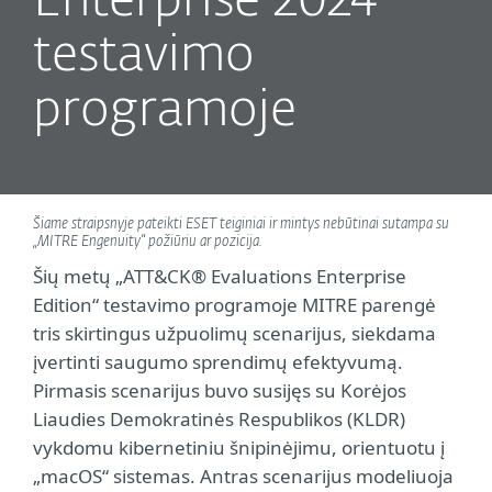
Enterprise 2024“
testavimo
programoje
Šiame straipsnyje pateikti ESET teiginiai ir mintys nebūtinai sutampa su
„MITRE Engenuity“ požiūriu ar pozicija.
Šių metų „ATT&CK® Evaluations Enterprise
Edition“ testavimo programoje MITRE parengė
tris skirtingus užpuolimų scenarijus, siekdama
įvertinti saugumo sprendimų efektyvumą.
Pirmasis scenarijus buvo susijęs su Korėjos
Liaudies Demokratinės Respublikos (KLDR)
vykdomu kibernetiniu šnipinėjimu, orientuotu į
„macOS“ sistemas. Antras scenarijus modeliuoja