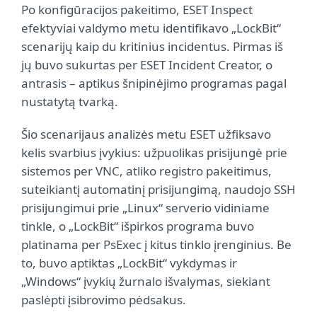
Po konfigūracijos pakeitimo, ESET Inspect
efektyviai valdymo metu identifikavo „LockBit“
scenarijų kaip du kritinius incidentus. Pirmas iš
jų buvo sukurtas per ESET Incident Creator, o
antrasis – aptikus šnipinėjimo programas pagal
nustatytą tvarką.
Šio scenarijaus analizės metu ESET užfiksavo
kelis svarbius įvykius: užpuolikas prisijungė prie
sistemos per VNC, atliko registro pakeitimus,
suteikiantį automatinį prisijungimą, naudojo SSH
prisijungimui prie „Linux“ serverio vidiniame
tinkle, o „LockBit“ išpirkos programa buvo
platinama per PsExec į kitus tinklo įrenginius. Be
to, buvo aptiktas „LockBit“ vykdymas ir
„Windows“ įvykių žurnalo išvalymas, siekiant
paslėpti įsibrovimo pėdsakus.