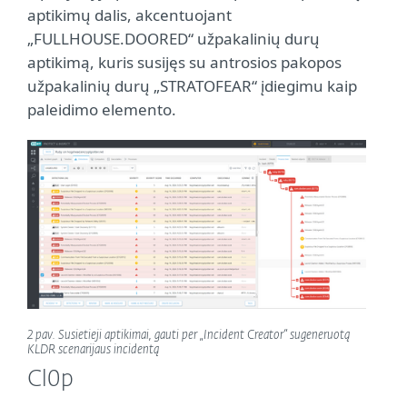
aptikimų dalis, akcentuojant
„FULLHOUSE.DOORED“ užpakalinių durų
aptikimą, kuris susijęs su antrosios pakopos
užpakalinių durų „STRATOFEAR“ įdiegimu kaip
paleidimo elemento.
2 pav. Susietieji aptikimai, gauti per „Incident Creator“ sugeneruotą
KLDR scenarijaus incidentą
Cl0p