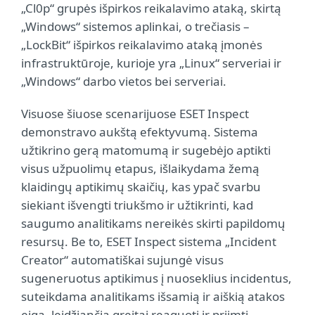
„Cl0p“ grupės išpirkos reikalavimo ataką, skirtą
„Windows“ sistemos aplinkai, o trečiasis –
„LockBit“ išpirkos reikalavimo ataką įmonės
infrastruktūroje, kurioje yra „Linux“ serveriai ir
„Windows“ darbo vietos bei serveriai.
Visuose šiuose scenarijuose ESET Inspect
demonstravo aukštą efektyvumą. Sistema
užtikrino gerą matomumą ir sugebėjo aptikti
visus užpuolimų etapus, išlaikydama žemą
klaidingų aptikimų skaičių, kas ypač svarbu
siekiant išvengti triukšmo ir užtikrinti, kad
saugumo analitikams nereikės skirti papildomų
resursų. Be to, ESET Inspect sistema „Incident
Creator“ automatiškai sujungė visus
sugeneruotus aptikimus į nuoseklius incidentus,
suteikdama analitikams išsamią ir aiškią atakos
eigą, leidžiančią greitai reaguoti ir priimti