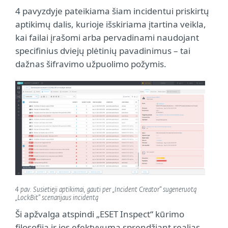
4 pavyzdyje pateikiama šiam incidentui priskirtų
aptikimų dalis, kurioje išskiriama įtartina veikla,
kai failai įrašomi arba pervadinami naudojant
specifinius dviejų plėtinių pavadinimus – tai
dažnas šifravimo užpuolimo požymis.
4 pav. Susietieji aptikimai, gauti per „Incident Creator“ sugeneruotą
„LockBit“ scenarijaus incidentą
Ši apžvalga atspindi „ESET Inspect“ kūrimo
filosofiją ir jos efektyvumą sprendžiant realias