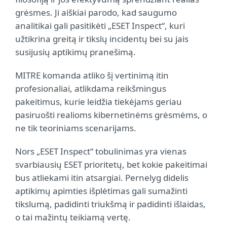
grėsmes. Ji aiškiai parodo, kad saugumo
analitikai gali pasitikėti „ESET Inspect“, kuri
užtikrina greitą ir tikslų incidentų bei su jais
susijusių aptikimų pranešimą.
MITRE komanda atliko šį vertinimą itin
profesionaliai, atlikdama reikšmingus
pakeitimus, kurie leidžia tiekėjams geriau
pasiruošti realioms kibernetinėms grėsmėms, o
ne tik teoriniams scenarijams.
Nors „ESET Inspect“ tobulinimas yra vienas
svarbiausių ESET prioritetų, bet kokie pakeitimai
bus atliekami itin atsargiai. Pernelyg didelis
aptikimų apimties išplėtimas gali sumažinti
tikslumą, padidinti triukšmą ir padidinti išlaidas,
o tai mažintų teikiamą vertę.