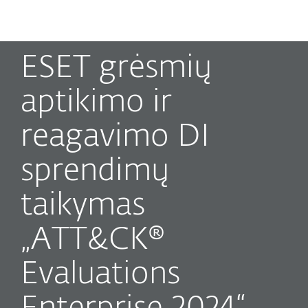
MENU
ESET grėsmių
aptikimo ir
reagavimo DI
sprendimų
taikymas
„ATT&CK®
Evaluations