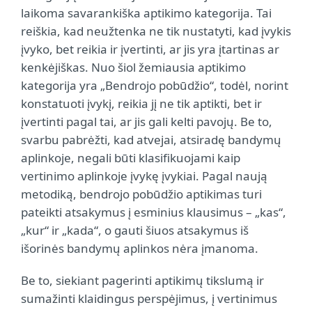
laikoma savarankiška aptikimo kategorija. Tai
reiškia, kad neužtenka ne tik nustatyti, kad įvykis
įvyko, bet reikia ir įvertinti, ar jis yra įtartinas ar
kenkėjiškas. Nuo šiol žemiausia aptikimo
kategorija yra „Bendrojo pobūdžio“, todėl, norint
konstatuoti įvykį, reikia jį ne tik aptikti, bet ir
įvertinti pagal tai, ar jis gali kelti pavojų. Be to,
svarbu pabrėžti, kad atvejai, atsiradę bandymų
aplinkoje, negali būti klasifikuojami kaip
vertinimo aplinkoje įvykę įvykiai. Pagal naują
metodiką, bendrojo pobūdžio aptikimas turi
pateikti atsakymus į esminius klausimus – „kas“,
„kur“ ir „kada“, o gauti šiuos atsakymus iš
išorinės bandymų aplinkos nėra įmanoma.
Be to, siekiant pagerinti aptikimų tikslumą ir
sumažinti klaidingus perspėjimus, į vertinimus