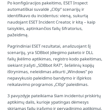
Po konfigūracijos pakeitimo, ESET Inspect
automatiškai suvaldė „Cl0p“ scenarijų ir
identifikavo du incidentus: vieną, sukurtą
naudojant ESET Incident Creator, ir kitą – kaip
taisyklės, aptinkančios failų šifratorius,
pažeidimą.
Pagrindiniai ESET rezultatai, analizuojant šį
scenarijų, yra SDBbot įdiegimo paketo ir DLL
failų įkėlimo aptikimas, registro kodo pakeitimas,
siekiant įrašyti „SDBbot RAT“, šešėlinių kopijų
ištrynimas, neleidimas atkurti „Windows“ po
nepavykusio paleidimo bandymo ir išpirkos
reikalavimo programos „Cl0p“ paleidimas.
3 pavyzdyje pateikiama šiam incidentui priskirtų
aptikimų dalis, kurioje ypatingas dėmesys
skiriamas failų įrašymo ir pervadinimo aptikimui,