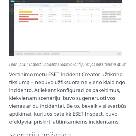
1 pav. „ESET Inspect“ incidentų rodinys konfigūracijos pakeitimams atlikti
Vertinimo metu ESET Incident Creator užtikrino
tikslumą – nebuvo užfiksuota nė vieno klaidingo
incidento. Atliekant konfigūracijos pakeitimus,
kiekvienam scenarijui buvo sugeneruoti vos
vienas ar du incidentai. Be to, beveik visi svarbūs
aptikimai, kuriuos pateikė ESET Inspect, buvo
efektyviai priskirti atitinkamiems incidentams.