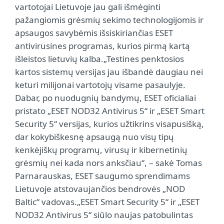
vartotojai Lietuvoje jau gali išmėginti
pažangiomis grėsmių sekimo technologijomis ir
apsaugos savybėmis išsiskiriančias ESET
antivirusines programas, kurios pirmą kartą
išleistos lietuvių kalba.„Testines penktosios
kartos sistemų versijas jau išbandė daugiau nei
keturi milijonai vartotojų visame pasaulyje.
Dabar, po nuodugnių bandymų, ESET oficialiai
pristato „ESET NOD32 Antivirus 5“ ir „ESET Smart
Security 5“ versijas, kurios užtikrins visapusišką,
dar kokybiškesnę apsaugą nuo visų tipų
kenkėjiškų programų, virusų ir kibernetinių
grėsmių nei kada nors anksčiau“, – sakė Tomas
Parnarauskas, ESET saugumo sprendimams
Lietuvoje atstovaujančios bendrovės „NOD
Baltic“ vadovas.„ESET Smart Security 5“ ir „ESET
NOD32 Antivirus 5“ siūlo naujas patobulintas