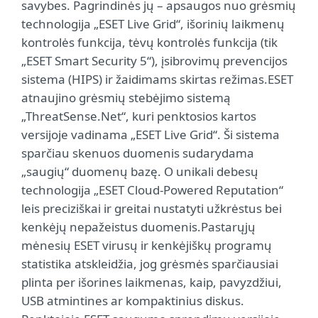
savybes. Pagrindinės jų – apsaugos nuo grėsmių
technologija „ESET Live Grid“, išorinių laikmenų
kontrolės funkcija, tėvų kontrolės funkcija (tik
„ESET Smart Security 5“), įsibrovimų prevencijos
sistema (HIPS) ir žaidimams skirtas režimas.ESET
atnaujino grėsmių stebėjimo sistemą
„ThreatSense.Net“, kuri penktosios kartos
versijoje vadinama „ESET Live Grid“. Ši sistema
sparčiau skenuos duomenis sudarydama
„saugių“ duomenų bazę. O unikali debesų
technologija „ESET Cloud-Powered Reputation“
leis preciziškai ir greitai nustatyti užkrėstus bei
kenkėjų nepažeistus duomenis.Pastarųjų
mėnesių ESET virusų ir kenkėjiškų programų
statistika atskleidžia, jog grėsmės sparčiausiai
plinta per išorines laikmenas, kaip, pavyzdžiui,
USB atmintines ar kompaktinius diskus.