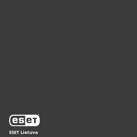
Namams
Verslui
ESET partneriams
ESET pagalba
Apie ESET
Vaizdo pristatymai
ESET Lietuva