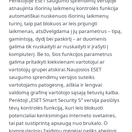
Penktojoje ESET saugumo sprendimų versijoje
atnaujinta išorinių laikmenų kontrolės funkcija
automatiškai nuskenuos išorinių laikmenų
turinį, taip pat blokuos ar leis prijungti
laikmenas, atsižvelgdama į jų parametrus – tipą,
gamintoją, dydį bei paskirtį – ar duomenis
galima tik nuskaityti ar nuskaityti ir įrašyti į
kompiuterį. Be to, šios funkcijos parametrus
galima pritaikyti kiekvienam vartotojui ar
vartotojų grupei atskirai.Naujosios ESET
saugumo sprendimų versijos suteiks
vartotojams patogesnę, aiškia ir lengvai
valdomą grafinę vartotojo sąsają lietuvių kalba.
Penktoji „ESET Smart Security 5“ versija pasiūlys
tėvų kontrolės funkciją, kuri leis blokuoti
potencialiai kenksmingas interneto svetaines,
tai pat sustiprintą apsaugą nuo brukalo. O
kompiuterinių žaidimų mėgėjai neliks abejingi