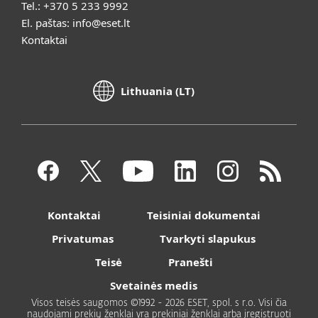
Tel.:
+370 5 233 9992
El. paštas:
info@eset.lt
Kontaktai
Lithuania (LT)
Kontaktai
Teisiniai dokumentai
Privatumas
Tvarkyti slapukus
Teisė
Pranešti
Svetainės medis
Visos teisės saugomos ©1992 - 2026 ESET, spol. s r.o. Visi čia
naudojami prekių ženklai yra prekiniai ženklai arba įregistruoti