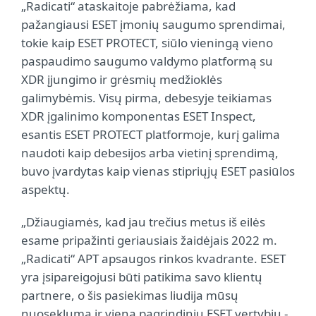
„Radicati“ ataskaitoje pabrėžiama, kad
pažangiausi ESET įmonių saugumo sprendimai,
tokie kaip ESET PROTECT, siūlo vieningą vieno
paspaudimo saugumo valdymo platformą su
XDR įjungimo ir grėsmių medžioklės
galimybėmis. Visų pirma, debesyje teikiamas
XDR įgalinimo komponentas ESET Inspect,
esantis ESET PROTECT platformoje, kurį galima
naudoti kaip debesijos arba vietinį sprendimą,
buvo įvardytas kaip vienas stipriųjų ESET pasiūlos
aspektų.
„Džiaugiamės, kad jau trečius metus iš eilės
esame pripažinti geriausiais žaidėjais 2022 m.
„Radicati“ APT apsaugos rinkos kvadrante. ESET
yra įsipareigojusi būti patikima savo klientų
partnere, o šis pasiekimas liudija mūsų
nuoseklumą ir vieną pagrindinių ESET vertybių -