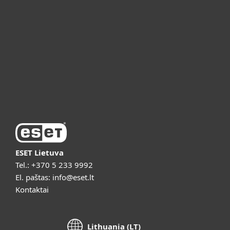
ESET partneriams
ESET pagalba
Apie ESET
Vaizdo pristatymai
ESET Lietuva
Tel.:
+370 5 233 9992
El. paštas:
info@eset.lt
Kontaktai
Lithuania (LT)