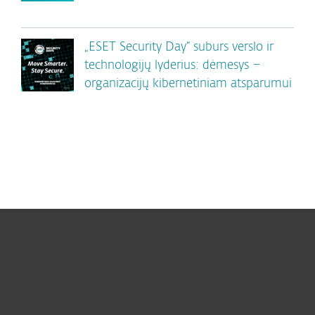
„ESET Security Day“ suburs verslo ir
technologijų lyderius: dėmesys –
organizacijų kibernetiniam atsparumui
Namams
Verslui