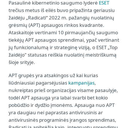
Pasaulinė kibernetinio saugumo lyderė
ESET
trečius metus iš eilės buvo pripažinta geriausiu
žaidėju „Radicati“ 2022 m. pažangių nuolatinių
grėsmių (APT) apsaugos rinkos kvadrante.
Ataskaitoje vertinami 10 pirmaujančių saugumo
tiekėjų APT apsaugos sprendimai, ypač vertinant
jų funkcionalumą ir strateginę viziją, o ESET „Top
žaidėjo" statusas reiškia nuolatinį meistriškumą
šioje srityje.
APT grupės yra atsakingos už kai kurias
liūdniausiai pagarsėjusias
kampanijas
,
nukreiptas prieš organizacijas visame pasaulyje,
todėl APT apsauga yra labai svarbi bet kokio
pobūdžio ir dydžio įmonėms. Apsauga nuo APT
yra daugiau nei paprastas antivirusinis ar
antivirusinės programinės įrangos sprendimas,
Radicati ją apibrėžia kaip „integruotų sprendimų