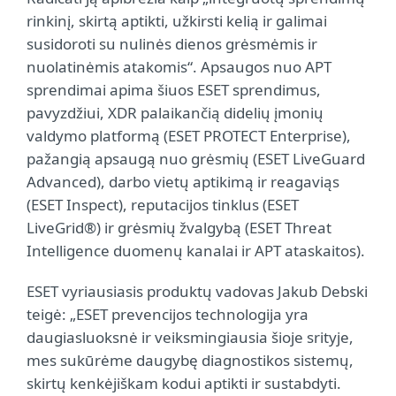
rinkinį, skirtą aptikti, užkirsti kelią ir galimai
susidoroti su nulinės dienos grėsmėmis ir
nuolatinėmis atakomis“. Apsaugos nuo APT
sprendimai apima šiuos ESET sprendimus,
pavyzdžiui, XDR palaikančią didelių įmonių
valdymo platformą (ESET PROTECT Enterprise),
pažangią apsaugą nuo grėsmių (ESET LiveGuard
Advanced), darbo vietų aptikimą ir reagaviąs
(ESET Inspect), reputacijos tinklus (ESET
LiveGrid®) ir grėsmių žvalgybą (ESET Threat
Intelligence duomenų kanalai ir APT ataskaitos).
ESET vyriausiasis produktų vadovas Jakub Debski
teigė: „ESET prevencijos technologija yra
daugiasluoksnė ir veiksmingiausia šioje srityje,
mes sukūrėme daugybę diagnostikos sistemų,
skirtų kenkėjiškam kodui aptikti ir sustabdyti.