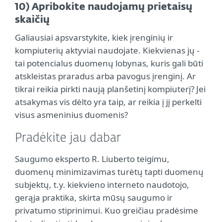
10) Apribokite naudojamų prietaisų
skaičių
Galiausiai apsvarstykite, kiek įrenginių ir
kompiuterių aktyviai naudojate. Kiekvienas jų -
tai potencialus duomenų lobynas, kuris gali būti
atskleistas praradus arba pavogus įrenginį. Ar
tikrai reikia pirkti naują planšetinį kompiuterį? Jei
atsakymas vis dėlto yra taip, ar reikia į jį perkelti
visus asmeninius duomenis?
Pradėkite jau dabar
Saugumo eksperto R. Liuberto teigimu,
duomenų minimizavimas turėtų tapti duomenų
subjektų, t.y. kiekvieno interneto naudotojo,
gerąja praktika, skirta mūsų saugumo ir
privatumo stiprinimui. Kuo greičiau pradėsime