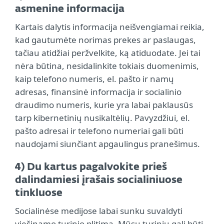
asmenine informacija
Kartais dalytis informacija neišvengiamai reikia,
kad gautumėte norimas prekes ar paslaugas,
tačiau atidžiai peržvelkite, ką atiduodate. Jei tai
nėra būtina, nesidalinkite tokiais duomenimis,
kaip telefono numeris, el. pašto ir namų
adresas, finansinė informacija ir socialinio
draudimo numeris, kurie yra labai paklausūs
tarp kibernetinių nusikaltėlių. Pavyzdžiui, el.
pašto adresai ir telefono numeriai gali būti
naudojami siunčiant apgaulingus pranešimus.
4) Du kartus pagalvokite prieš
dalindamiesi įrašais socialiniuose
tinkluose
Socialinėse medijose labai sunku suvaldyti
viešinamo turinio plitimą. Mūsų turiniu gali būti