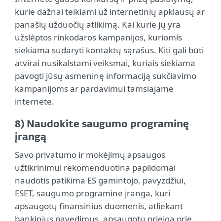
kurie dažnai teikiami už internetinių apklausų ar
panašių užduočių atlikimą. Kai kurie jų yra
užslėptos rinkodaros kampanijos, kuriomis
siekiama sudaryti kontaktų sąrašus. Kiti gali būti
atvirai nusikalstami veiksmai, kuriais siekiama
pavogti jūsų asmeninę informaciją sukčiavimo
kampanijoms ar pardavimui tamsiajame
internete.
8) Naudokite saugumo programinę
įrangą
Savo privatumo ir mokėjimų apsaugos
užtikrinimui rekomenduotina papildomai
naudotis patikima ES gamintojo, pavyzdžiui,
ESET, saugumo programine įranga, kuri
apsaugotų finansinius duomenis, atliekant
bankinius pavedimus, apsaugotų prieigą prie