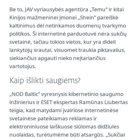
Be to, JAV vyriausybės agentūra „Temu“ ir kitai
Kinijos mažmeninei įmonei „Shein“ pareiškė
kaltinimus dėl netinkamos duomenų tvarkymo
politikos. Ši internetinė parduotuvė nėra sukčių
svetainė, tačiau tokios vietos, kur yra dideli
lankytojų srautai, visuomet traukia piktavalius,
siekiančius apgauti nieko neįtariančius
vartotojus.
Kaip išlikti saugiems?
„NOD Baltic“ vyresnysis kibernetinio saugumo
inžinierius ir ESET ekspertas Ramūnas Liubertas
teigia, kad matydami įvairiose internetinėse
svetainėse pateikiamas reklamas ir
elektroniniuose laiškuose siūlomas didžiules
nuolaidas, turėtumėme būti atsargūs. „Sukčiai