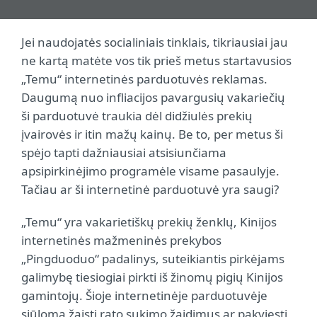
Jei naudojatės socialiniais tinklais, tikriausiai jau
ne kartą matėte vos tik prieš metus startavusios
„Temu“ internetinės parduotuvės reklamas.
Daugumą nuo infliacijos pavargusių vakariečių
ši parduotuvė traukia dėl didžiulės prekių
įvairovės ir itin mažų kainų. Be to, per metus ši
spėjo tapti dažniausiai atsisiunčiama
apsipirkinėjimo programėle visame pasaulyje.
Tačiau ar ši internetinė parduotuvė yra saugi?
„Temu“ yra vakarietiškų prekių ženklų, Kinijos
internetinės mažmeninės prekybos
„Pingduoduo“ padalinys, suteikiantis pirkėjams
galimybę tiesiogiai pirkti iš žinomų pigių Kinijos
gamintojų. Šioje internetinėje parduotuvėje
siūloma žaisti rato sukimo žaidimus ar pakviesti