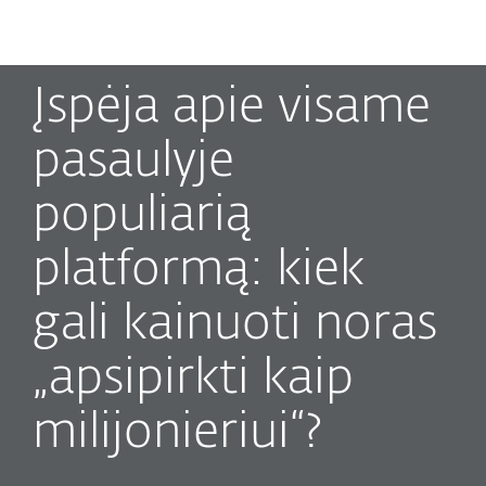
MENU
Įspėja apie visame
pasaulyje
populiarią
platformą: kiek
gali kainuoti noras
„apsipirkti kaip
milijonieriui“?