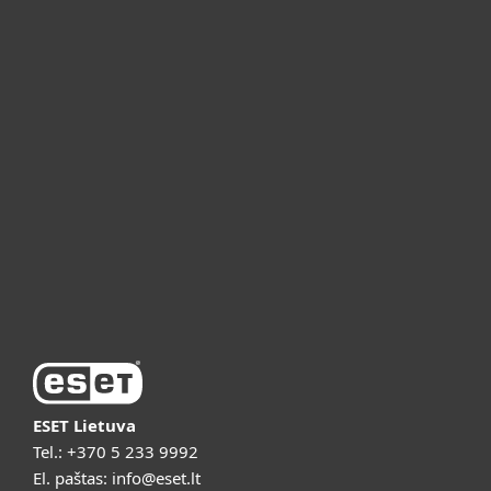
Namams
Verslui
ESET partneriams
ESET pagalba
Apie ESET
Vaizdo pristatymai
ESET Lietuva
Tel.:
+370 5 233 9992
El. paštas:
info@eset.lt