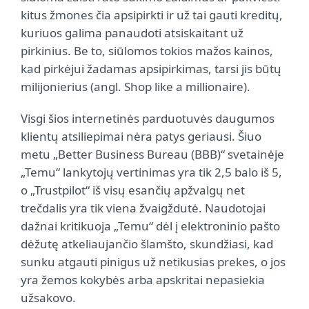
kitus žmones čia apsipirkti ir už tai gauti kreditų,
kuriuos galima panaudoti atsiskaitant už
pirkinius. Be to, siūlomos tokios mažos kainos,
kad pirkėjui žadamas apsipirkimas, tarsi jis būtų
milijonierius (angl. Shop like a millionaire).
Visgi šios internetinės parduotuvės daugumos
klientų atsiliepimai nėra patys geriausi. Šiuo
metu „Better Business Bureau (BBB)“ svetainėje
„Temu“ lankytojų vertinimas yra tik 2,5 balo iš 5,
o „Trustpilot“ iš visų esančių apžvalgų net
trečdalis yra tik viena žvaigždutė. Naudotojai
dažnai kritikuoja „Temu“ dėl į elektroninio pašto
dėžutę atkeliaujančio šlamšto, skundžiasi, kad
sunku atgauti pinigus už netikusias prekes, o jos
yra žemos kokybės arba apskritai nepasiekia
užsakovo.