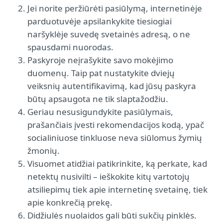
Jei norite peržiūrėti pasiūlymą, internetinėje
parduotuvėje apsilankykite tiesiogiai
naršyklėje suvedę svetainės adresą, o ne
spausdami nuorodas.
Paskyroje neįrašykite savo mokėjimo
duomenų. Taip pat nustatykite dviejų
veiksnių autentifikavimą, kad jūsų paskyra
būtų apsaugota ne tik slaptažodžiu.
Geriau nesusigundykite pasiūlymais,
prašančiais įvesti rekomendacijos kodą, ypač
socialiniuose tinkluose neva siūlomus žymių
žmonių.
Visuomet atidžiai patikrinkite, ką perkate, kad
netektų nusivilti – ieškokite kitų vartotojų
atsiliepimų tiek apie internetinę svetainę, tiek
apie konkrečią prekę.
Didžiulės nuolaidos gali būti sukčių pinklės.