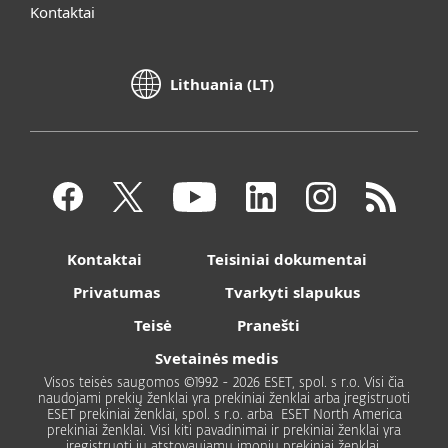
Kontaktai
Lithuania (LT)
Kontaktai
Teisiniai dokumentai
Privatumas
Tvarkyti slapukus
Teisė
Pranešti
Svetainės medis
Visos teisės saugomos ©1992 - 2026 ESET, spol. s r.o. Visi čia
naudojami prekių ženklai yra prekiniai ženklai arba įregistruoti
ESET prekiniai ženklai, spol. s r.o. arba ESET North America
prekiniai ženklai. Visi kiti pavadinimai ir prekiniai ženklai yra
įregistruoti jų atstovaujamų įmonių prekiniai ženklai.