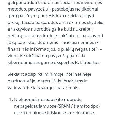
gali panaudoti tradicinius socialinės inžinerijos
metodus, pavyzdžiui, pastebėjus neįtikėtinai
gerą pasiūlymą norėsis kuo greičiau įsigyti
prekę, tačiau paspaudus ant reklamos skydelio
ar aktyvios nuorodos galite būti nukreipti į
netikrą svetainę, kurioje sukčiai gali pasisavinti
jūsų pateiktus duomenis – nuo asmeninės iki
finansinės informacijos, o prekių negausite“, –
vieną iš sukčiavimo pavyzdžių pateikia
kibernetinio saugumo ekspertas R. Liubertas.
Siekiant apsipirkti minimoje internetinėje
parduotuvėje, derėtų išlikti budriems ir
vadovautis šiais saugos patarimais:
Niekuomet nespauskite nuorodų
nepageidaujamuose (SPAM / šlamšto tipo)
elektroniniuose laiškuose ar reklamose.