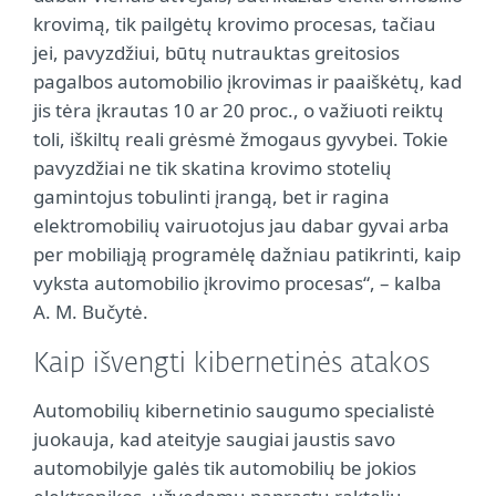
krovimą, tik pailgėtų krovimo procesas, tačiau
jei, pavyzdžiui, būtų nutrauktas greitosios
pagalbos automobilio įkrovimas ir paaiškėtų, kad
jis tėra įkrautas 10 ar 20 proc., o važiuoti reiktų
toli, iškiltų reali grėsmė žmogaus gyvybei. Tokie
pavyzdžiai ne tik skatina krovimo stotelių
gamintojus tobulinti įrangą, bet ir ragina
elektromobilių vairuotojus jau dabar gyvai arba
per mobiliąją programėlę dažniau patikrinti, kaip
vyksta automobilio įkrovimo procesas“, – kalba
A. M. Bučytė.
Kaip išvengti kibernetinės atakos
Automobilių kibernetinio saugumo specialistė
juokauja, kad ateityje saugiai jaustis savo
automobilyje galės tik automobilių be jokios