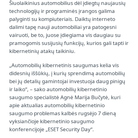
Šiuolaikinius automobilius dėl įdiegtų naujausių
technologijų ir programinės įrangos galima
palyginti su kompiuteriais. Daiktų interneto
dalimi tapę nauji automobiliai yra patogesni
vairuoti, be to, juose įdiegiama vis daugiau su
pramogomis susijusių funkcijų, kurios gali tapti ir
kibernetinių atakų taikiniu.
„Automobilių kibernetinis saugumas kelia vis
didesnių iššūkių, į kurių sprendimą automobilių
bei jų detalių gamintojai investuoja daug pinigų
ir laiko“, – sako automobilių kibernetinio
saugumo specialistė Agnė Marija Bučytė, kuri
apie aktualias automobilių kibernetinio
saugumo problemas kalbės rugsėjo 7 dieną
vyksiančioje kibernetinio saugumo
konferencijoje „ESET Security Day“.