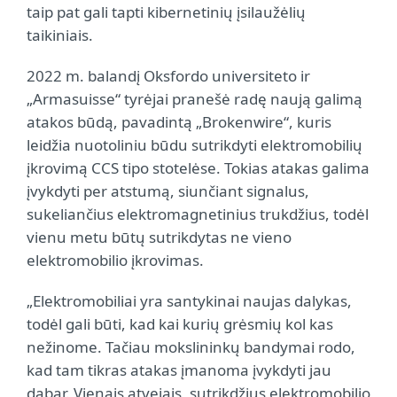
taip pat gali tapti kibernetinių įsilaužėlių
taikiniais.
2022 m. balandį Oksfordo universiteto ir
„Armasuisse“ tyrėjai pranešė radę naują galimą
atakos būdą, pavadintą „Brokenwire“, kuris
leidžia nuotoliniu būdu sutrikdyti elektromobilių
įkrovimą CCS tipo stotelėse. Tokias atakas galima
įvykdyti per atstumą, siunčiant signalus,
sukeliančius elektromagnetinius trukdžius, todėl
vienu metu būtų sutrikdytas ne vieno
elektromobilio įkrovimas.
„Elektromobiliai yra santykinai naujas dalykas,
todėl gali būti, kad kai kurių grėsmių kol kas
nežinome. Tačiau mokslininkų bandymai rodo,
kad tam tikras atakas įmanoma įvykdyti jau
dabar. Vienais atvejais, sutrikdžius elektromobilio