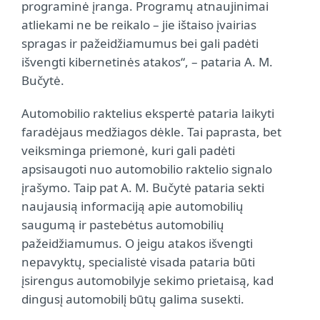
programinė įranga. Programų atnaujinimai
atliekami ne be reikalo – jie ištaiso įvairias
spragas ir pažeidžiamumus bei gali padėti
išvengti kibernetinės atakos“, – pataria A. M.
Bučytė.
Automobilio raktelius ekspertė pataria laikyti
faradėjaus medžiagos dėkle. Tai paprasta, bet
veiksminga priemonė, kuri gali padėti
apsisaugoti nuo automobilio raktelio signalo
įrašymo. Taip pat A. M. Bučytė pataria sekti
naujausią informaciją apie automobilių
saugumą ir pastebėtus automobilių
pažeidžiamumus. O jeigu atakos išvengti
nepavyktų, specialistė visada pataria būti
įsirengus automobilyje sekimo prietaisą, kad
dingusį automobilį būtų galima susekti.