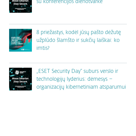
su konferencijos dienotvarke
8 priežastys, kodėl jūsų pašto dėžutę
užplūdo šlamšto ir sukčių laiškai: ko
imtis?
„ESET Security Day“ suburs verslo ir
technologijų lyderius: dėmesys –
organizacijų kibernetiniam atsparumui