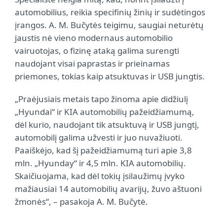
automobilius, reikia specifinių žinių ir sudėtingos
įrangos. A. M. Bučytės teigimu, saugiai neturėtų
jaustis nė vieno modernaus automobilio
vairuotojas, o fizinę ataką galima surengti
naudojant visai paprastas ir prieinamas
priemones, tokias kaip atsuktuvas ir USB jungtis.
„Praėjusiais metais tapo žinoma apie didžiulį
„Hyundai“ ir KIA automobilių pažeidžiamumą,
dėl kurio, naudojant tik atsuktuvą ir USB jungtį,
automobilį galima užvesti ir juo nuvažiuoti.
Paaiškėjo, kad šį pažeidžiamumą turi apie 3,8
mln. „Hyunday“ ir 4,5 mln. KIA automobilių.
Skaičiuojama, kad dėl tokių įsilaužimų įvyko
mažiausiai 14 automobilių avarijų, žuvo aštuoni
žmonės“, – pasakoja A. M. Bučytė.