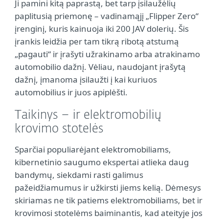
Ji pamini kitą paprastą, bet tarp įsilaužėlių
paplitusią priemonę – vadinamąjį „Flipper Zero“
įrenginį, kuris kainuoja iki 200 JAV dolerių. Šis
įrankis leidžia per tam tikrą ribotą atstumą
„pagauti“ ir įrašyti užrakinamo arba atrakinamo
automobilio dažnį. Vėliau, naudojant įrašytą
dažnį, įmanoma įsilaužti į kai kuriuos
automobilius ir juos apiplėšti.
Taikinys – ir elektromobilių
krovimo stotelės
Sparčiai populiarėjant elektromobiliams,
kibernetinio saugumo ekspertai atlieka daug
bandymų, siekdami rasti galimus
pažeidžiamumus ir užkirsti jiems kelią. Dėmesys
skiriamas ne tik patiems elektromobiliams, bet ir
krovimosi stotelėms baiminantis, kad ateityje jos