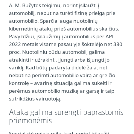
A. M. Bučytės teigimu, norint įsilaužti į
automobilį, nebūtina turėti fizinę prieigą prie
automobilio. Sparčiai auga nuotolinių
kibernetinių atakų prieš automobilius skaičius.
Pavyzdžiui, įsilaužimų į automobilius per API
2022 metais visame pasaulyje šoktelėjo net 380
proc. Nuotoliniu būdu automobilį galima
atrakinti ir užrakinti, įjungti arba išjungti jo
variklį. Kad būtų padaryta didelė žala, net
nebūtina perimti automobilio vairą ar greičio
kontrolę – avarinę situaciją galima sukelti ir
perėmus automobilio muziką ar garsą ir taip
sutrikdžius vairuotoją.
Ataką galima surengti paprastomis
priemonėmis
Specialistė neigia mitą, kad, norint įsilaužti į