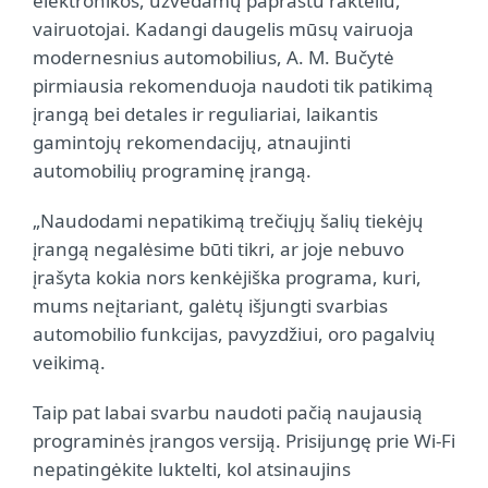
elektronikos, užvedamų paprastu rakteliu,
vairuotojai. Kadangi daugelis mūsų vairuoja
modernesnius automobilius, A. M. Bučytė
pirmiausia rekomenduoja naudoti tik patikimą
įrangą bei detales ir reguliariai, laikantis
gamintojų rekomendacijų, atnaujinti
automobilių programinę įrangą.
„Naudodami nepatikimą trečiųjų šalių tiekėjų
įrangą negalėsime būti tikri, ar joje nebuvo
įrašyta kokia nors kenkėjiška programa, kuri,
mums neįtariant, galėtų išjungti svarbias
automobilio funkcijas, pavyzdžiui, oro pagalvių
veikimą.
Taip pat labai svarbu naudoti pačią naujausią
programinės įrangos versiją. Prisijungę prie Wi-Fi
nepatingėkite luktelti, kol atsinaujins