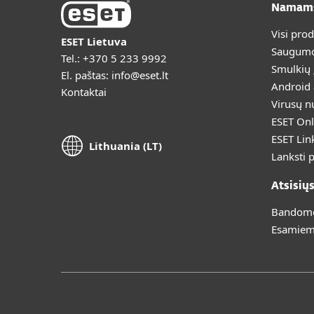
Namam
Visi pro
ESET Lietuva
Saugumo
Tel.:
+370 5 233 9992
Smulkių
El. paštas:
info@eset.lt
Android
Kontaktai
Virusų n
ESET Onl
ESET Lin
Lithuania (LT)
Lanksti 
Atsisių
Bandomoj
Esamiem