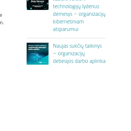
technologijų lyderius:
e
dėmesys – organizacijų
n.
kibernetiniam
atsparumui
Naujas sukčių taikinys
– organizacijų
debesijos darbo aplinka