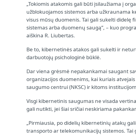
„Tokiomis atakomis gali būti įsilaužiama į o
užblokuojamos sistemos arba užkraunama ken
visus mūsų duomenis. Tai gali sukelti didelę fi
sistemas arba duomenų saugą”, – kuo programi
aiškina R. Liubertas.
Be to, kibernetinės atakos gali sukelti ir netu
darbuotojų psichologinė būklė.
Dar viena grėsmė nepakankamai saugant sav
organizacijos duomenims, kai kuriais atvejais
saugumo centrui (NKSC) ir kitoms institucijo
Visgi kibernetinis saugumas ne visada vertina
gali nutikti, jei šiai sričiai neskiriama pakan
„Pirmiausia, po didelių kibernetinių atakų gal
transporto ar telekomunikacijų sistemos. Tai 