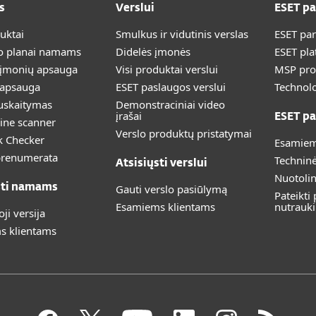
s
Verslui
ESET p
duktai
Smulkus ir vidutinis verslas
ESET pa
 planai namams
Didelės įmonės
ESET pla
 įmonių apsauga
Visi produktai verslui
MSP pr
 apsauga
ESET paslaugos verslui
Technolo
uskaitymas
Demonstraciniai video
įrašai
ESET pa
ine scanner
Verslo produktų pristatymai
k Checker
Esamiem
prenumerata
Technin
Atsisiųsti verslui
Nuotoli
sti namams
Gauti verslo pasiūlymą
Pateikti
Esamiems klientams
nutrauk
i versija
s klientams