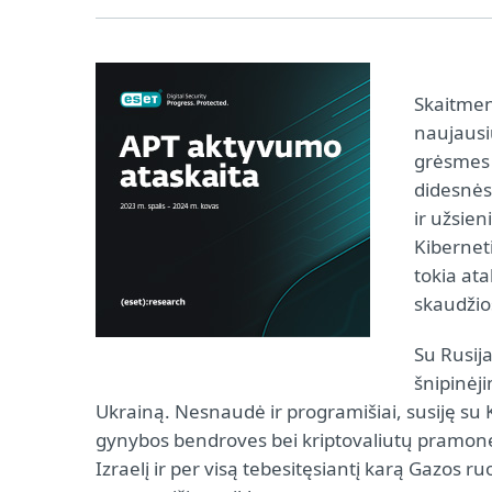
Skaitmen
naujausi
grėsmes k
didesnės
ir užsien
Kibernet
tokia ata
skaudžio
Su Rusij
šnipinėj
Ukrainą. Nesnaudė ir programišiai, susiję su Kin
gynybos bendroves bei kriptovaliutų pramonę.
Izraelį ir per visą tebesitęsiantį karą Gazos r