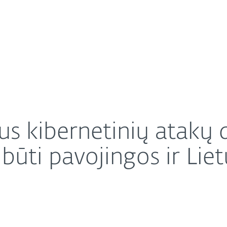
Apie ESET
Apie
kuo tokios atakos gali būti pavojingos ir Lietuvai?
Karjera
Kontaktai
us kibernetinių atakų
 būti pavojingos ir Liet