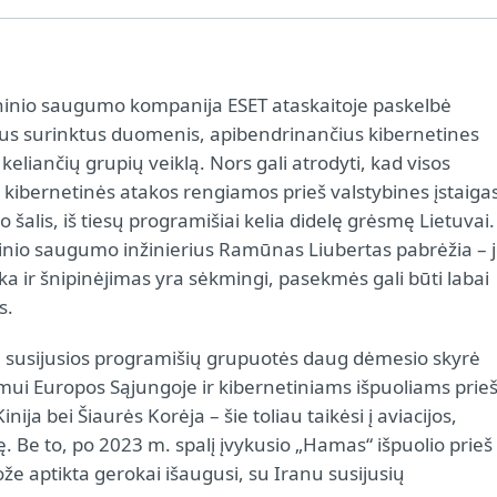
inio saugumo kompanija ESET ataskaitoje paskelbė
us surinktus duomenis, apibendrinančius kibernetines
eliančių grupių veiklą. Nors gali atrodyti, kad visos
 kibernetinės atakos rengiamos prieš valstybines įstaiga
io šalis, iš tiesų programišiai kelia didelę grėsmę Lietuvai.
inio saugumo inžinierius Ramūnas Liubertas pabrėžia – j
ka ir šnipinėjimas yra sėkmingi, pasekmės gali būti labai
s.
a susijusios programišių grupuotės daug dėmesio skyrė
imui Europos Sąjungoje ir kibernetiniams išpuoliams prie
ija bei Šiaurės Korėja – šie toliau taikėsi į aviacijos,
 Be to, po 2023 m. spalį įvykusio „Hamas“ išpuolio prieš
uože aptikta gerokai išaugusi, su Iranu susijusių