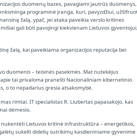
rganizacijos duomenų bazes, pavagiami jautrūs duomenys,
ksminga programinė įranga, kuri, pavyzdžiui, užšifruo
nansinę žalą, ypač, jei ataka paveikia verslo kritines
šiai gali būti pavojingi kiekvienam Lietuvos gyventojui
rtinę žalą, kai paveikiama organizacijos reputacija bei
o duomenis – teisinės pasekmės. Mat nutekėjus
 apie tai privaloma pranešti Nacionaliniam kibernetinio
ms, o to nepadarius gresia atsakomybė.
mas rimtai. IT specialistas R. Liubertas papasakojo, kas
kamai dėmesio.
i nukentėti Lietuvos kritinė infrastruktūra – energetikos,
galėtų sukelti didelių sutrikimų kasdieniniame gyvenime 