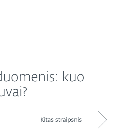
Platintojai
Parduotuvė
Lithuania (LT)
 duomenis: kuo
uvai?
Kitas straipsnis