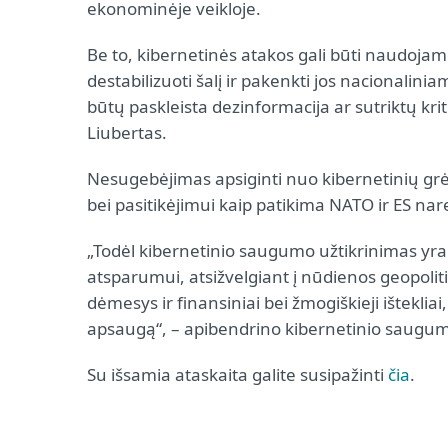
ekonominėje veikloje.
Be to, kibernetinės atakos gali būti naudojam
destabilizuoti šalį ir pakenkti jos nacionali
būtų paskleista dezinformacija ar sutriktų kri
Liubertas.
Nesugebėjimas apsiginti nuo kibernetinių grės
bei pasitikėjimui kaip patikima NATO ir ES nar
„Todėl kibernetinio saugumo užtikrinimas yr
atsparumui, atsižvelgiant į nūdienos geopolit
dėmesys ir finansiniai bei žmogiškieji ištekliai
apsaugą“, – apibendrino kibernetinio saugum
Su išsamia ataskaita galite susipažinti
čia
.