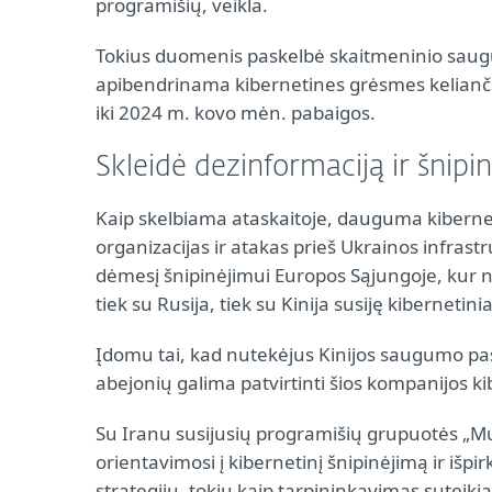
programišių, veikla.
Tokius duomenis paskelbė skaitmeninio saugu
apibendrinama kibernetines grėsmes kelianči
iki 2024 m. kovo mėn. pabaigos.
Skleidė dezinformaciją ir šnipi
Kaip skelbiama ataskaitoje, dauguma kiberne
organizacijas ir atakas prieš Ukrainos infrast
dėmesį šnipinėjimui Europos Sąjungoje, kur nuo
tiek su Rusija, tiek su Kinija susiję kibernetinia
Įdomu tai, kad nutekėjus Kinijos saugumo p
abejonių galima patvirtinti šios kompanijos ki
Su Iranu susijusių programišių grupuotės „M
orientavimosi į kibernetinį šnipinėjimą ir išp
strategijų, tokių kaip tarpininkavimas suteikia