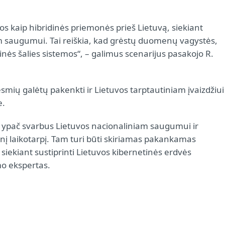
os kaip hibridinės priemonės prieš Lietuvą, siekiant
niam saugumui. Tai reiškia, kad grėstų duomenų vagystės,
tinės šalies sistemos“, – galimus scenarijus pasakojo R.
mių galėtų pakenkti ir Lietuvos tarptautiniam įvaizdžiui
e.
a ypač svarbus Lietuvos nacionaliniam saugumui ir
inį laikotarpį. Tam turi būti skiriamas pakankamas
, siekiant sustiprinti Lietuvos kibernetinės erdvės
o ekspertas.