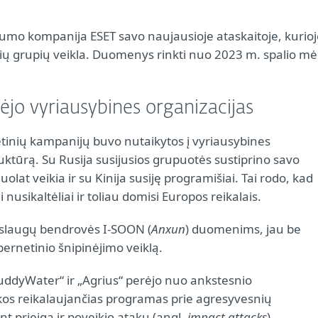
mo kompanija ESET savo naujausioje ataskaitoje, kurioj
ų grupių veikla. Duomenys rinkti nuo 2023 m. spalio mė
nėjo vyriausybines organizacijas
tinių kampanijų buvo nutaikytos į vyriausybines
ruktūrą. Su Rusija susijusios grupuotės sustiprino savo
lat veikia ir su Kinija susiję programišiai. Tai rodo, kad
i nusikaltėliai ir toliau domisi Europos reikalais.
aslaugų bendrovės I-SOON (
Anxun
) duomenims, jau be
bernetinio šnipinėjimo veiklą.
uddyWater“ ir „Agrius“ perėjo nuo ankstesnio
irkos reikalaujančias programas prie agresyvesnių
nt prieigą ir poveikio atakų (angl.
impact attacks
).