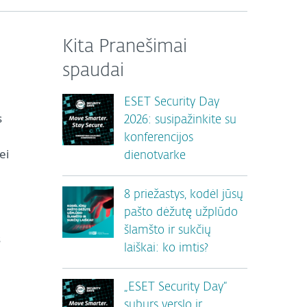
Kita Pranešimai
spaudai
ESET Security Day
s
2026: susipažinkite su
konferencijos
ei
dienotvarke
8 priežastys, kodėl jūsų
pašto dėžutę užplūdo
šlamšto ir sukčių
š
laiškai: ko imtis?
„ESET Security Day“
suburs verslo ir