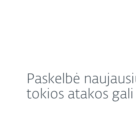
Namams
Verslui
Paskelbė naujausius kibernetinių atakų duomenis: 
Apie mus
Naujienos
Paskelbė naujausi
tokios atakos gali