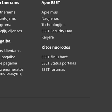
artneriams
Apie ESET
rtneriams
Apie mus
tintojams
Naujienos
ograma
Technologijos
gijų aljansas
ESET Security Day
Karjera
galba
Kitos nuorodos
s klientams
ė pagalba
ESET žinių bazė
nė pagalba
ESET Status portalas
 prenumeratos
ESET forumas
imo prašymą