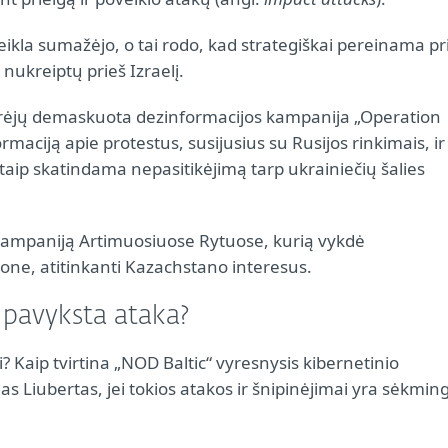
veikla sumažėjo, o tai rodo, kad strategiškai pereinama pr
ukreiptų prieš Izraelį.
 tyrėjų demaskuota dezinformacijos kampanija „Operation
maciją apie protestus, susijusius su Rusijos rinkimais, ir
 taip skatindama nepasitikėjimą tarp ukrainiečių šalies
 kampaniją Artimuosiuose Rytuose, kurią vykdė
one, atitinkanti Kazachstano interesus.
 pavyksta ataka?
? Kaip tvirtina „NOD Baltic“ vyresnysis kibernetinio
 Liubertas, jei tokios atakos ir šnipinėjimai yra sėkming