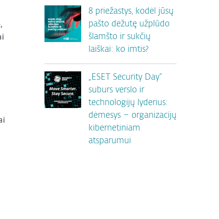
8 priežastys, kodėl jūsų
,
pašto dėžutę užplūdo
ai
šlamšto ir sukčių
laiškai: ko imtis?
„ESET Security Day“
suburs verslo ir
technologijų lyderius:
dėmesys – organizacijų
ai
kibernetiniam
atsparumui