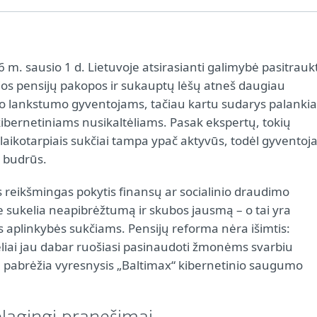
m. sausio 1 d. Lietuvoje atsirasianti galimybė pasitraukt
sios pensijų pakopos ir sukauptų lėšų atneš daugiau
io lankstumo gyventojams, tačiau kartu sudarys palankia
kibernetiniams nusikaltėliams. Pasak ekspertų, tokių
laikotarpiais sukčiai tampa ypač aktyvūs, todėl gyventoja
ti budrūs.
s reikšmingas pokytis finansų ar socialinio draudimo
e sukelia neapibrėžtumą ir skubos jausmą – o tai yra
s aplinkybės sukčiams. Pensijų reforma nėra išimtis:
ėliai jau dabar ruošiasi pasinaudoti žmonėms svarbiu
 – pabrėžia vyresnysis „Baltimax“ kibernetinio saugumo