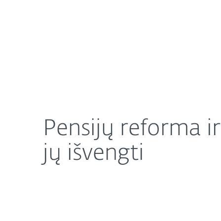
Namams
Verslui
Pensijų reforma ir sukčiai: 5 pavojingiausi metodai
Apie mus
Naujienos
Pensijų reforma ir
jų išvengti