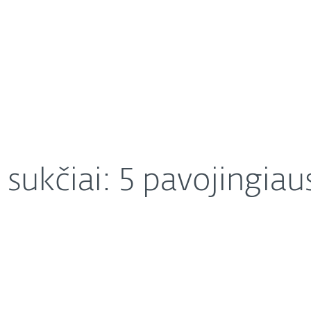
Apie ESET
Apie
 ir kaip jų išvengti
Karjera
Kontaktai
 sukčiai: 5 pavojingiau