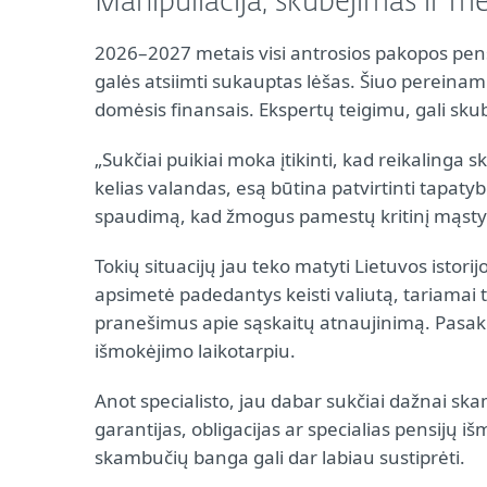
Manipuliacija, skubėjimas ir m
2026–2027 metais visi antrosios pakopos pens
galės atsiimti sukauptas lėšas. Šiuo pereinamu
domėsis finansais. Ekspertų teigimu, gali skubė
„Sukčiai puikiai moka įtikinti, kad reikalinga s
kelias valandas, esą būtina patvirtinti tapatybę
spaudimą, kad žmogus pamestų kritinį mąstym
Tokių situacijų jau teko matyti Lietuvos istori
apsimetė padedantys keisti valiutą, tariamai
pranešimus apie sąskaitų atnaujinimą. Pasak 
išmokėjimo laikotarpiu.
Anot specialisto, jau dabar sukčiai dažnai sk
garantijas, obligacijas ar specialias pensijų 
skambučių banga gali dar labiau sustiprėti.