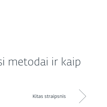
Platintojai
Parduotuvė
Lithuania (LT)
si metodai ir kaip
Kitas straipsnis