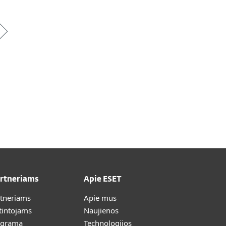
artneriams
Apie ESET
rtneriams
Apie mus
tintojams
Naujienos
ograma
Technologijos