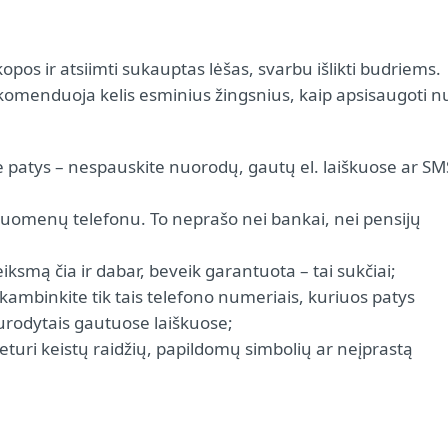
opos ir atsiimti sukauptas lėšas, svarbu išlikti budriems.
komenduoja kelis esminius žingsnius, kaip apsisaugoti n
e patys – nespauskite nuorodų, gautų el. laiškuose ar SM
 duomenų telefonu. To neprašo nei bankai, nei pensijų
eiksmą čia ir dabar, beveik garantuota – tai sukčiai;
– skambinkite tik tais telefono numeriais, kuriuos patys
nurodytais gautuose laiškuose;
eturi keistų raidžių, papildomų simbolių ar neįprastą