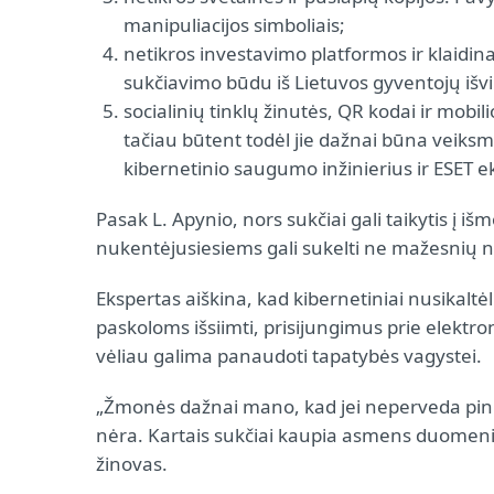
manipuliacijos simboliais;
netikros investavimo platformos ir klaidina
sukčiavimo būdu iš Lietuvos gyventojų išvil
socialinių tinklų žinutės, QR kodai ir mobi
tačiau būtent todėl jie dažnai būna veiksmi
kibernetinio saugumo inžinierius ir ESET e
Pasak L. Apynio, nors sukčiai gali taikytis į išm
nukentėjusiesiems gali sukelti ne mažesnių n
Ekspertas aiškina, kad kibernetiniai nusikaltė
paskoloms išsiimti, prisijungimus prie elekt
vėliau galima panaudoti tapatybės vagystei.
„Žmonės dažnai mano, kad jei neperveda pinigų
nėra. Kartais sukčiai kaupia asmens duomenis d
žinovas.