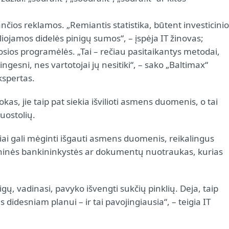
nčios reklamos. „Remiantis statistika, būtent investicinio
iojamos didelės pinigų sumos“, – įspėja IT žinovas;
liosios programėlės. „Tai – rečiau pasitaikantys metodai,
ngesni, nes vartotojai jų nesitiki“, – sako „Baltimax“
kspertas.
okas, jie taip pat siekia išvilioti asmens duomenis, o tai
uostolių.
liai gali mėginti išgauti asmens duomenis, reikalingus
roninės bankininkystės ar dokumentų nuotraukas, kurias
, vadinasi, pavyko išvengti sukčių pinklių. Deja, taip
idesniam planui – ir tai pavojingiausia“, – teigia IT