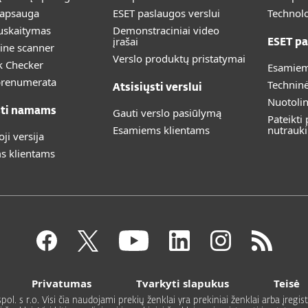
 apsauga
ESET paslaugos verslui
Technolo
uskaitymas
Demonstraciniai video
įrašai
ESET pa
ine scanner
Verslo produktų pristatymai
k Checker
Esamiem
prenumerata
Technin
Atsisiųsti verslui
Nuotoli
sti namams
Gauti verslo pasiūlymą
Pateikti
Esamiems klientams
nutrauk
i versija
s klientams
Privatumas
Tvarkyti slapukus
Teisė
. s r.o. Visi čia naudojami prekių ženklai yra prekiniai ženklai arba įregistr