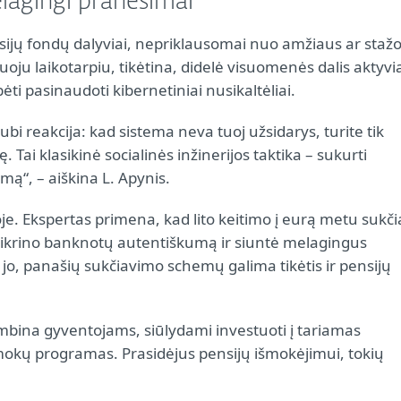
elagingi pranešimai
ijų fondų dalyviai, nepriklausomai nuo amžiaus ar stažo
oju laikotarpiu, tikėtina, didelė visuomenės dalis aktyvi
ti pasinaudoti kibernetiniai nusikaltėliai.
kubi reakcija: kad sistema neva tuoj užsidarys, turite tik
. Tai klasikinė socialinės inžinerijos taktika – sukurti
ą“, – aiškina L. Apynis.
joje. Ekspertas primena, kad lito keitimo į eurą metu sukči
 tikrino banknotų autentiškumą ir siuntė melagingus
jo, panašių sukčiavimo schemų galima tikėtis ir pensijų
ambina gyventojams, siūlydami investuoti į tariamas
išmokų programas. Prasidėjus pensijų išmokėjimui, tokių