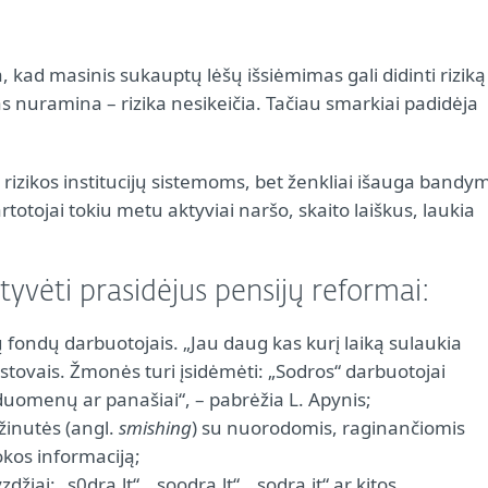
 kad masinis sukauptų lėšų išsiėmimas gali didinti riziką
s nuramina – rizika nesikeičia. Tačiau smarkiai padidėja
rizikos institucijų sistemoms, bet ženkliai išauga bandy
rtotojai tokiu metu aktyviai naršo, skaito laiškus, laukia
tyvėti prasidėjus pensijų reformai:
fondų darbuotojais. „Jau daug kas kurį laiką sulaukia
tstovais. Žmonės turi įsidėmėti: „Sodros“ darbuotojai
uomenų ar panašiai“, – pabrėžia L. Apynis;
 žinutės (angl.
smishing
) su nuorodomis, raginančiomis
okos informaciją;
žiai: „s0dra.lt“, „soodra.lt“, „sodra.it“ ar kitos