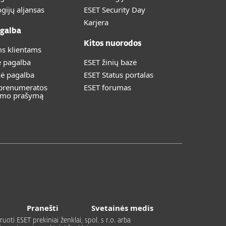
gijų aljansas
ESET Security Day
Karjera
galba
Kitos nuorodos
s klientams
ė pagalba
ESET žinių bazė
nė pagalba
ESET Status portalas
 prenumeratos
ESET forumas
imo prašymą
Pranešti
Svetainės medis
uoti ESET prekiniai ženklai, spol. s r.o. arba