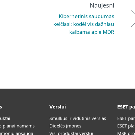
Naujesni
Kibernetinis saugumas
keičiasi: kodėl vis dažniau
kalbama apie MDR
s
Verslui
ESET p
duktai
Smulkus ir vidutinis verslas
ESET pa
 planai namams
Didelės įmonės
ESET pla
 įmonių apsauga
Visi produktai verslui
MSP pr