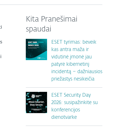
Kita Pranešimai
i
spaudai
s
ESET tyrimas: beveik
kas antra maža ir
i
vidutinė įmonė jau
patyrė kibernetinį
incidentą – dažniausios
priežastys nesikeičia
ESET Security Day
2026: susipažinkite su
konferencijos
dienotvarke