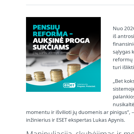
Nuo 2026 
iš antro
finansin
sąlygas 
reformų 
turi išlik
„Bet kok
sistemoj
palankio
nusikalt
momentu ir išvilioti jų duomenis ar pinigus“,
inžinierius ir ESET ekspertas Lukas Apynis.