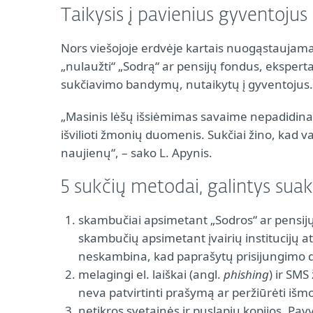
Taikysis į pavienius gyventojus
Nors viešojoje erdvėje kartais nuogąstaujama,
„nulaužti“ „Sodrą“ ar pensijų fondus, eksperta
sukčiavimo bandymų, nutaikytų į gyventojus.
„Masinis lėšų išsiėmimas savaime nepadidina 
išvilioti žmonių duomenis. Sukčiai žino, kad va
naujienų“, – sako L. Apynis.
5 sukčių metodai, galintys suak
skambučiai apsimetant „Sodros“ ar pensijų 
skambučių apsimetant įvairių institucijų a
neskambina, kad paprašytų prisijungimo d
melagingi el. laiškai (angl.
phishing
) ir SMS
neva patvirtinti prašymą ar peržiūrėti išm
netikros svetainės ir puslapių kopijos. Pavyzd