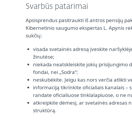
Svarbūs patarimai
Apsisprendus pasitraukti iš antros pensijų pak
Kibernetinio saugumo ekspertas L. Apynis re
sukčių:
visada svetainės adresą įveskite naršyklėj
žinutėse;
niekada neatskleiskite jokių prisijungimo
fondai, nei „Sodra“;
neskubėkite. Jeigu kas nors verčia atlikti v
informaciją tikrinkite oficialiais kanalais 
randate oficialiuose tinklalapiuose, o ne 
atkreipkite dėmesį, ar svetainės adresas n
struktūrą.