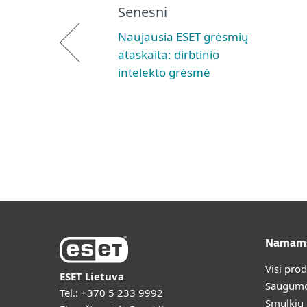
Senesni
Naujausia ESET grėsmių
ataskaita: dirbtinio
intelekto grėsmė
Namam
Visi pro
ESET Lietuva
Saugumo
Tel.:
+370 5 233 9992
Smulkių