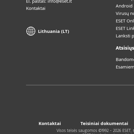
El. paštas:
info@eset.lt
Android
Kontaktai
Virusų n
ESET Onl
ESET Lin
Lithuania (LT)
Lanksti 
Atsisių
Bandomoj
Esamiem
Kontaktai
Teisiniai dokumentai
Visos teisės saugomos ©1992 - 2026 ESET, spol