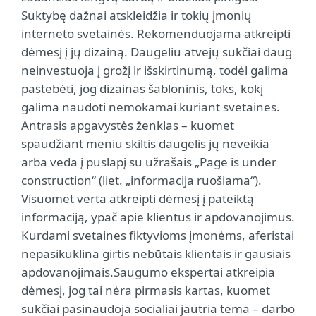
Suktybę dažnai atskleidžia ir tokių įmonių
interneto svetainės. Rekomenduojama atkreipti
dėmesį į jų dizainą. Daugeliu atvejų sukčiai daug
neinvestuoja į grožį ir išskirtinumą, todėl galima
pastebėti, jog dizainas šabloninis, toks, kokį
galima naudoti nemokamai kuriant svetaines.
Antrasis apgavystės ženklas – kuomet
spaudžiant meniu skiltis daugelis jų neveikia
arba veda į puslapį su užrašais „Page is under
construction“ (liet. „informacija ruošiama“).
Visuomet verta atkreipti dėmesį į pateiktą
informaciją, ypač apie klientus ir apdovanojimus.
Kurdami svetaines fiktyvioms įmonėms, aferistai
nepasikuklina girtis nebūtais klientais ir gausiais
apdovanojimais.Saugumo ekspertai atkreipia
dėmesį, jog tai nėra pirmasis kartas, kuomet
sukčiai pasinaudoja socialiai jautria tema – darbo