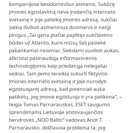
kompanijose besidominčius asmenis. Sukūrę
įmonės egzistavimą neva įrodančią interneto
svetainę ir joje pateikę įmonės adresą, sukčiai
siekia išvilioti asmeninius duomenis ir netgi
pinigus.„Tai gana plačiai paplitęs sukčiavimo
būdas už Atlanto, kuris mūsų šalį pasiekė
pakankamai neseniai. Siekdami suvilioti aukas,
aferistai pasinaudoja informacinėmis
technologijomis kaip priedanga nelegaliai
veiklai. Tam jiems tereikia sukurti fiktyvios
įmonės interneto svetainę ir joje nurodyti
egzistuojantį adresą, kad potenciali auka
patikėtų, jog įmonė egzistuoja ir yra patikima“, –
teigia Tomas Parnarauskas, ESET saugumo
sprendimams Lietuvoje atstovaujančios
bendrovės „NOD Baltic“ vadovas.Anot T.
Parnarausko, didžiausia problema ta, jog