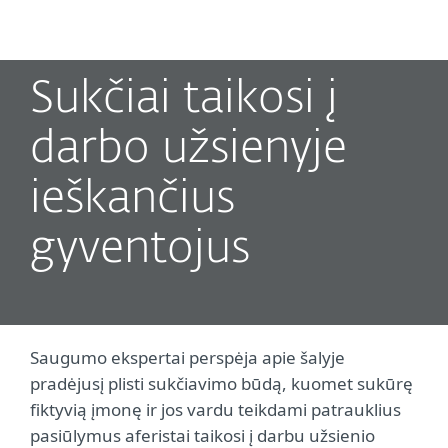
MENU
Sukčiai taikosi į
darbo užsienyje
ieškančius
gyventojus
Saugumo ekspertai perspėja apie šalyje
pradėjusį plisti sukčiavimo būdą, kuomet sukūrę
fiktyvią įmonę ir jos vardu teikdami patrauklius
pasiūlymus aferistai taikosi į darbu užsienio