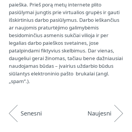
paieška. Prieš porą metų internete plito
pasiūlymai jungtis prie virtualios grupės ir gauti
išskirtinius darbo pasiūlymus. Darbo ieškančius
ar naujomis praturtėjimo galimybėmis
besidominčius asmenis sukčiai vilioja ir per
legalias darbo paieškos svetaines, jose
patalpindami fiktyvius skelbimus. Dar vienas,
daugeliui gerai žinomas, tačiau bene dažniausiai
naudojamas būdas – įvairius uždarbio būdus
siūlantys elektroninio pašto brukalai (angl.
„spam“.).
Senesni
Naujesni