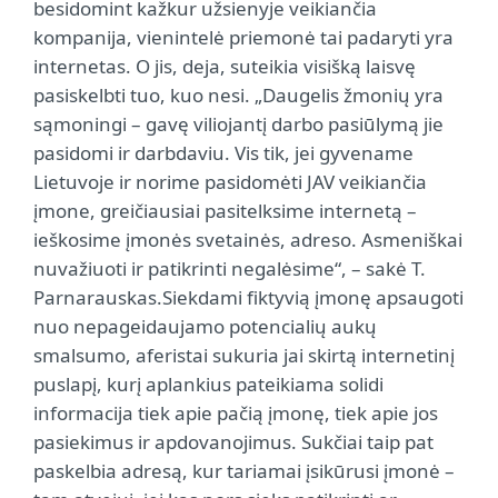
besidomint kažkur užsienyje veikiančia
kompanija, vienintelė priemonė tai padaryti yra
internetas. O jis, deja, suteikia visišką laisvę
pasiskelbti tuo, kuo nesi. „Daugelis žmonių yra
sąmoningi – gavę viliojantį darbo pasiūlymą jie
pasidomi ir darbdaviu. Vis tik, jei gyvename
Lietuvoje ir norime pasidomėti JAV veikiančia
įmone, greičiausiai pasitelksime internetą –
ieškosime įmonės svetainės, adreso. Asmeniškai
nuvažiuoti ir patikrinti negalėsime“, – sakė T.
Parnarauskas.Siekdami fiktyvią įmonę apsaugoti
nuo nepageidaujamo potencialių aukų
smalsumo, aferistai sukuria jai skirtą internetinį
puslapį, kurį aplankius pateikiama solidi
informacija tiek apie pačią įmonę, tiek apie jos
pasiekimus ir apdovanojimus. Sukčiai taip pat
paskelbia adresą, kur tariamai įsikūrusi įmonė –