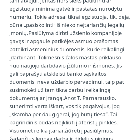
tam atvejui, jei kas nors sieks patikrinti ar
egzistuoja minima gatvė ir pastatas nurodytu
numeriu. Tokie adresai tikrai egzistuoja, tik, deja,
būna „pasiskolinti“ iš nieko neįtariančių legalių
įmonių.Pasiūlymą dirbti užsienio kompanijoje
gavęs ir apgaule patikėjęs asmuo prašomas
pateikti asmeninius duomenis, kurie reikalingi
įdarbinant. Tolimesnis žalos mastas priklauso
nuo naujojo darbdavio įžūlumo ir išmonės. Jis
gali paprašyti atskleisti banko sąskaitos
duomenis, neva uždarbio pervedimui, taip pat
susimokėti už tam tikrą darbui reikalingą
dokumentą ar įrangą.Anot T. Parnarausko,
sunerimti verta iškart, vos tik pagalvojus, jog
„skamba per daug gerai, jog būtų tiesa“. Tai
pagrindinis būdas neįkliūti į aferistų pinkles.
Visuomet reikia įtariai žiūrėti į pasiūlymus,
žadančius lengvą darbą ir didelius pinigus.