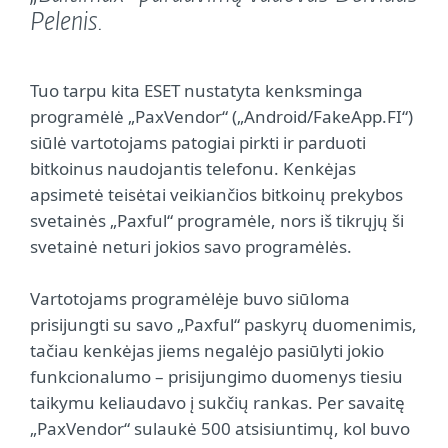
Pelenis.
Tuo tarpu kita ESET nustatyta kenksminga
programėlė „PaxVendor“ („Android/FakeApp.FI“)
siūlė vartotojams patogiai pirkti ir parduoti
bitkoinus naudojantis telefonu. Kenkėjas
apsimetė teisėtai veikiančios bitkoinų prekybos
svetainės „Paxful“ programėle, nors iš tikrųjų ši
svetainė neturi jokios savo programėlės.
Vartotojams programėlėje buvo siūloma
prisijungti su savo „Paxful“ paskyrų duomenimis,
tačiau kenkėjas jiems negalėjo pasiūlyti jokio
funkcionalumo – prisijungimo duomenys tiesiu
taikymu keliaudavo į sukčių rankas. Per savaitę
„PaxVendor“ sulaukė 500 atsisiuntimų, kol buvo