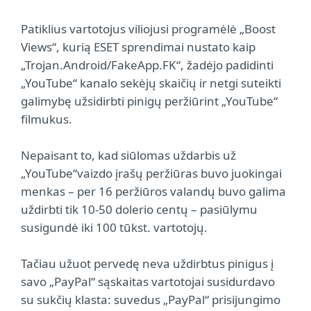
Patiklius vartotojus viliojusi programėlė „Boost
Views“, kurią ESET sprendimai nustato kaip
„Trojan.Android/FakeApp.FK“, žadėjo padidinti
„YouTube“ kanalo sekėjų skaičių ir netgi suteikti
galimybę užsidirbti pinigų peržiūrint „YouTube“
filmukus.
Nepaisant to, kad siūlomas uždarbis už
„YouTube“vaizdo įrašų peržiūras buvo juokingai
menkas – per 16 peržiūros valandų buvo galima
uždirbti tik 10-50 dolerio centų – pasiūlymu
susigundė iki 100 tūkst. vartotojų.
Tačiau užuot pervedę neva uždirbtus pinigus į
savo „PayPal“ sąskaitas vartotojai susidurdavo
su sukčių klasta: suvedus „PayPal“ prisijungimo