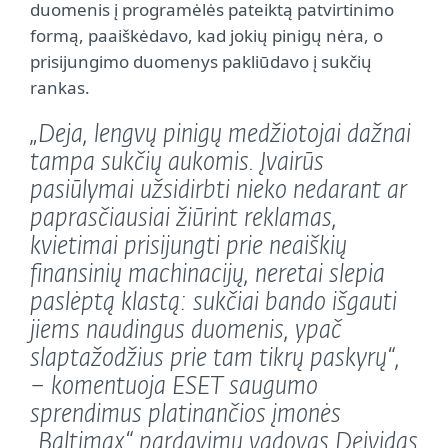
duomenis į programėlės pateiktą patvirtinimo
formą, paaiškėdavo, kad jokių pinigų nėra, o
prisijungimo duomenys pakliūdavo į sukčių
rankas.
„Deja, lengvų pinigų medžiotojai dažnai
tampa sukčių aukomis. Įvairūs
pasiūlymai užsidirbti nieko nedarant ar
paprasčiausiai žiūrint reklamas,
kvietimai prisijungti prie neaiškių
finansinių machinacijų, neretai slepia
paslėptą klastą: sukčiai bando išgauti
jiems naudingus duomenis, ypač
slaptažodžius prie tam tikrų paskyrų“,
– komentuoja ESET saugumo
sprendimus platinančios įmonės
„Baltimax“ pardavimų vadovas Deividas