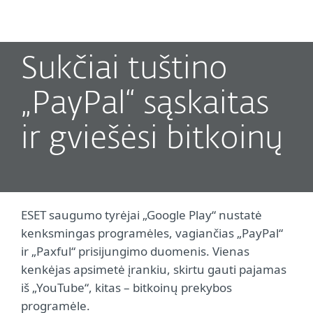
MENU
Sukčiai tuštino
„PayPal“ sąskaitas
ir gviešėsi bitkoinų
ESET saugumo tyrėjai „Google Play“ nustatė
kenksmingas programėles, vagiančias „PayPal“
ir „Paxful“ prisijungimo duomenis. Vienas
kenkėjas apsimetė įrankiu, skirtu gauti pajamas
iš „YouTube“, kitas – bitkoinų prekybos
programėle.