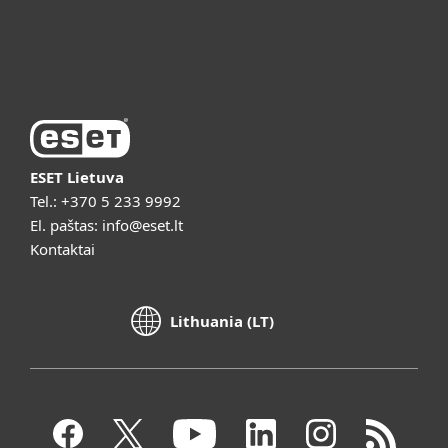
Vaizdo pristatymai
ESET Lietuva
Tel.:
+370 5 233 9992
El. paštas:
info@eset.lt
Kontaktai
Lithuania (LT)