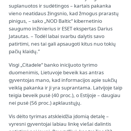
suplanuotos ir sudėtingos – kartais pakanka
vieno neatidaus žingsnio, kad žmogus prarastų
pinigus, – sako „NOD Baltic“ kibernetinio
saugumo inžinierius ir ESET ekspertas Darius
Jatautas. – Todėl labai svarbu dalytis savo
patirtimi, nes tai gali apsaugoti kitus nuo tokių
pačių klaidų.”
Visgi „Citadele“ banko inicijuoto tyrimo
duomenimis, Lietuvoje beveik kas antras
gyventojas mano, kad informacijos apie sukčių
veiklą pakanka ir ji yra suprantama. Latvijoje taip
teigia beveik pusė (40 proc.), o Estijoje – daugiau
nei pusė (56 proc.) apklaustųjų.
Vis dėlto tyrimas atskleidžia įdomią detalę –
vyresni gyventojai labiau linkę viešai dalintis