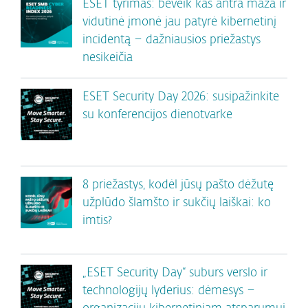
ESET tyrimas: beveik kas antra maža ir
vidutinė įmonė jau patyrė kibernetinį
incidentą – dažniausios priežastys
nesikeičia
ESET Security Day 2026: susipažinkite
su konferencijos dienotvarke
8 priežastys, kodėl jūsų pašto dėžutę
užplūdo šlamšto ir sukčių laiškai: ko
imtis?
„ESET Security Day“ suburs verslo ir
technologijų lyderius: dėmesys –