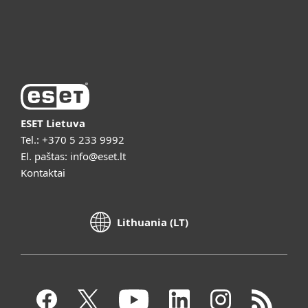
Vaizdo pristatymai
ESET Lietuva
Tel.:
+370 5 233 9992
El. paštas:
info@eset.lt
Kontaktai
Lithuania (LT)