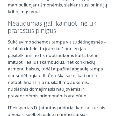
manipuliuojant žmonėmis, siekiant susilpninti jų
kritinį mąstymą.
Neatidumas gali kainuoti ne tik
prarastus pinigus
Sukčiavimo schemos tampa vis sudėtingesnės –
dirbtinio intelekto įrankiai šiandien jau
pasitelkiami ne tik nuotraukoms kurti, bet ir
imituoti realius skambučius, net konkrečių
asmenų balsus, todėl atpažinti apgaulę tampa
dar sudėtingiau. R. Čereška sako, kad norint
netapti finansinio nusikaltimo aukomis,
nuolatinis domėjimasis naujovėmis ir
prevencinėmis priemonėmis yra būtini.
IT ekspertas D. Jatautas priduria, kad kai kuriais
atvejais išgelbėti galėtų paprasčiausias