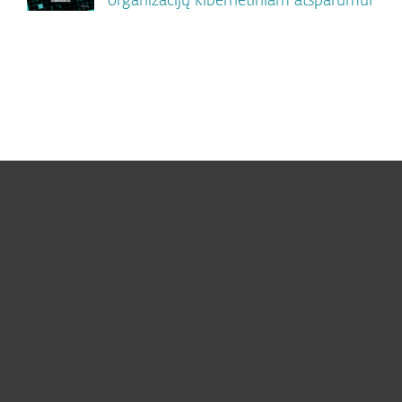
organizacijų kibernetiniam atsparumui
Namams
Verslui
ESET partneriams
ESET pagalba
Apie ESET