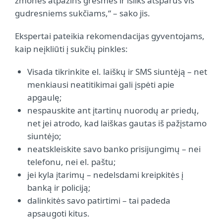
žmonės atpažins grėsmes ir išliks atsparūs vis
gudresniems sukčiams,“ – sako jis.
Ekspertai pateikia rekomendacijas gyventojams,
kaip neįkliūti į sukčių pinkles:
Visada tikrinkite el. laiškų ir SMS siuntėją – net
menkiausi neatitikimai gali įspėti apie
apgaulę;
nespauskite ant įtartinų nuorodų ar priedų,
net jei atrodo, kad laiškas gautas iš pažįstamo
siuntėjo;
neatskleiskite savo banko prisijungimų – nei
telefonu, nei el. paštu;
jei kyla įtarimų – nedelsdami kreipkitės į
banką ir policiją;
dalinkitės savo patirtimi – tai padeda
apsaugoti kitus.