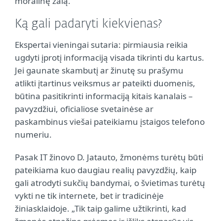
moralinę žalą.
Ką gali padaryti kiekvienas?
Ekspertai vieningai sutaria: pirmiausia reikia
ugdyti įprotį informaciją visada tikrinti du kartus.
Jei gaunate skambutį ar žinutę su prašymu
atlikti įtartinus veiksmus ar pateikti duomenis,
būtina pasitikrinti informaciją kitais kanalais –
pavyzdžiui, oficialiose svetainėse ar
paskambinus viešai pateikiamu įstaigos telefono
numeriu.
Pasak IT žinovo D. Jatauto, žmonėms turėtų būti
pateikiama kuo daugiau realių pavyzdžių, kaip
gali atrodyti sukčių bandymai, o švietimas turėtų
vykti ne tik internete, bet ir tradicinėje
žiniasklaidoje. „Tik taip galime užtikrinti, kad