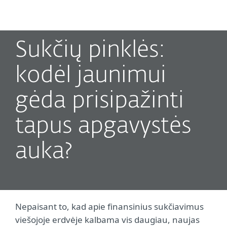
MENU
Sukčių pinklės:
kodėl jaunimui
gėda prisipažinti
tapus apgavystės
auka?
Nepaisant to, kad apie finansinius sukčiavimus
viešojoje erdvėje kalbama vis daugiau, naujas