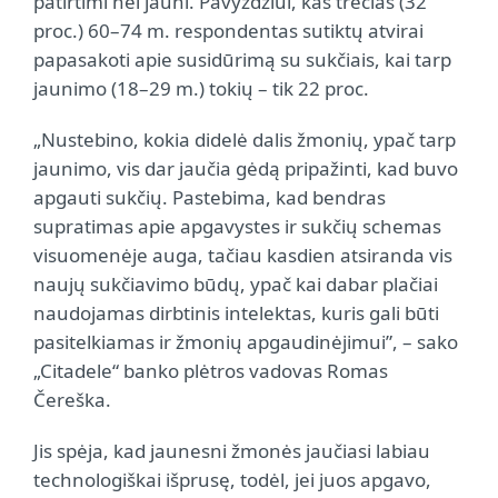
patirtimi nei jauni. Pavyzdžiui, kas trečias (32
proc.) 60–74 m. respondentas sutiktų atvirai
papasakoti apie susidūrimą su sukčiais, kai tarp
jaunimo (18–29 m.) tokių – tik 22 proc.
„Nustebino, kokia didelė dalis žmonių, ypač tarp
jaunimo, vis dar jaučia gėdą pripažinti, kad buvo
apgauti sukčių. Pastebima, kad bendras
supratimas apie apgavystes ir sukčių schemas
visuomenėje auga, tačiau kasdien atsiranda vis
naujų sukčiavimo būdų, ypač kai dabar plačiai
naudojamas dirbtinis intelektas, kuris gali būti
pasitelkiamas ir žmonių apgaudinėjimui”, – sako
„Citadele“ banko plėtros vadovas Romas
Čereška.
Jis spėja, kad jaunesni žmonės jaučiasi labiau
technologiškai išprusę, todėl, jei juos apgavo,