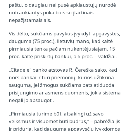
paštu, o daugiau nei pusė apklaustųjų nurodė
nutraukiantys pokalbius su įtartinais
nepažįstamaisiais.
Vis dėlto, sukčiams pavykus įvykdyti apgavystes,
dauguma (75 proc.), lietuvių mano, kad kaltė
pirmiausia tenka pačiam nukentėjusiajam. 15
proc. kaltę priskirtų bankui, o 6 proc. – valdžiai.
„Citadele“ banko atstovas R. Čereška sako, kad
nors bankai ir turi priemonių, kurios užtikrina
saugumą, jei žmogus sukčiams pats atiduoda
prisijungimo ar asmens duomenis, jokia sistema
negali jo apsaugoti.
„Pirmiausia turime būti atsakingi už savo
veiksmus ir visuomet būti budrūs,“ – pabrėžia jis
ir priduria, kad dauguma apgavysčių įvykdomos