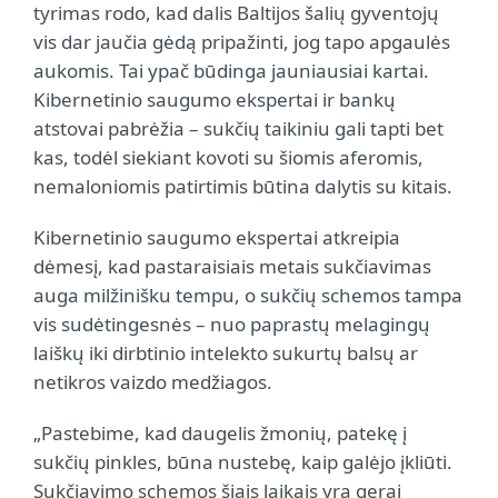
tyrimas rodo, kad dalis Baltijos šalių gyventojų
vis dar jaučia gėdą pripažinti, jog tapo apgaulės
aukomis. Tai ypač būdinga jauniausiai kartai.
Kibernetinio saugumo ekspertai ir bankų
atstovai pabrėžia – sukčių taikiniu gali tapti bet
kas, todėl siekiant kovoti su šiomis aferomis,
nemaloniomis patirtimis būtina dalytis su kitais.
Kibernetinio saugumo ekspertai atkreipia
dėmesį, kad pastaraisiais metais sukčiavimas
auga milžinišku tempu, o sukčių schemos tampa
vis sudėtingesnės – nuo paprastų melagingų
laiškų iki dirbtinio intelekto sukurtų balsų ar
netikros vaizdo medžiagos.
„Pastebime, kad daugelis žmonių, patekę į
sukčių pinkles, būna nustebę, kaip galėjo įkliūti.
Sukčiavimo schemos šiais laikais yra gerai