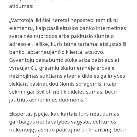
atidumas:
„Vartotojai iki šiol neretai nepastebi tam tikrų
elementų, kaip pasikeitusios banko internetinės
svetainės nuorodos arba pakitusio siuntėjo
adreso el. laiške, kuris būna tariamai atsiųstas iš
banko, aptarnaujančio klientą, atstovo.
Gyventojų pastabumo stoka arba dažniausiai
vyraujančių grėsmių skaitmeninėje erdvėje
nežinojimas sukčiams atveria dideles galimybes
siekiant pasinaudoti šiomis spragomis ir taip
sėkmingai išvilioti ne tik dideles sumas, bet ir
jautrius asmeninius duomenis.“
Ekspertas įspėja, kad kartais toks neatidumas
gali baigtis net tapatybės vagyste, dėl kurios
nukentėjęs asmuo patirtų ne tik finansinę, bet ir