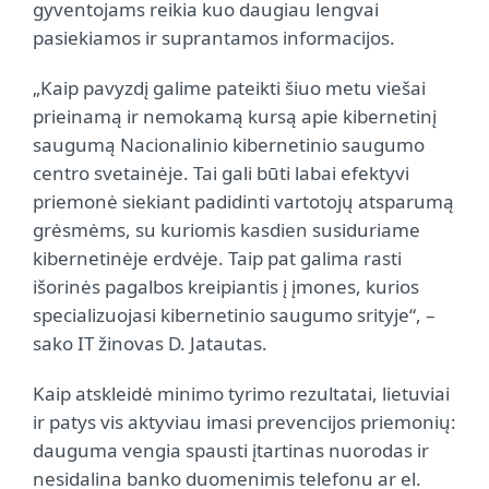
gyventojams reikia kuo daugiau lengvai
pasiekiamos ir suprantamos informacijos.
„Kaip pavyzdį galime pateikti šiuo metu viešai
prieinamą ir nemokamą kursą apie kibernetinį
saugumą Nacionalinio kibernetinio saugumo
centro svetainėje. Tai gali būti labai efektyvi
priemonė siekiant padidinti vartotojų atsparumą
grėsmėms, su kuriomis kasdien susiduriame
kibernetinėje erdvėje. Taip pat galima rasti
išorinės pagalbos kreipiantis į įmones, kurios
specializuojasi kibernetinio saugumo srityje“, –
sako IT žinovas D. Jatautas.
Kaip atskleidė minimo tyrimo rezultatai, lietuviai
ir patys vis aktyviau imasi prevencijos priemonių:
dauguma vengia spausti įtartinas nuorodas ir
nesidalina banko duomenimis telefonu ar el.