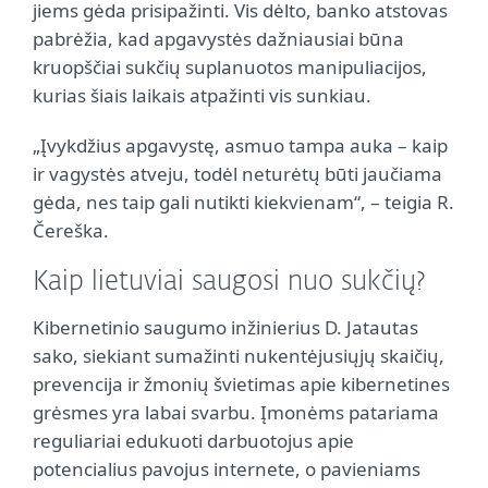
jiems gėda prisipažinti. Vis dėlto, banko atstovas
pabrėžia, kad apgavystės dažniausiai būna
kruopščiai sukčių suplanuotos manipuliacijos,
kurias šiais laikais atpažinti vis sunkiau.
„Įvykdžius apgavystę, asmuo tampa auka – kaip
ir vagystės atveju, todėl neturėtų būti jaučiama
gėda, nes taip gali nutikti kiekvienam“, – teigia R.
Čereška.
Kaip lietuviai saugosi nuo sukčių?
Kibernetinio saugumo inžinierius D. Jatautas
sako, siekiant sumažinti nukentėjusiųjų skaičių,
prevencija ir žmonių švietimas apie kibernetines
grėsmes yra labai svarbu. Įmonėms patariama
reguliariai edukuoti darbuotojus apie
potencialius pavojus internete, o pavieniams