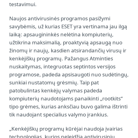
testavimui.
Naujos antivirusinės programos pasižymi
savybėmis, už kurias ESET yra vertinama jau ilgą
laiką: apsaugininkės nelėtina kompiuterių,
užtikrina maksimalią, proaktyvią apsaugą nuo
žinomų ir naujų, kasdien atsirandančių virusų ir
kenkėjiškų programų. Pažangus Atminties
nuskaitymas, integruotas septintos versijos
programose, padeda apsisaugoti nuo sudėtingų,
sunkiai nustatomų grėsmių. Taip pat
patobulintas kenkėjų valymas padeda
kompiuterių naudotojams panaikinti „rootkits“
tipo grėmes, kurias anksčiau buvo galima ištrinti
tik naudojant specialius valymo įrankius.
„Kenkėjiškų programų kūrėjai naudoja įvairias
technologijas, kurios neleidžia antivirusinių