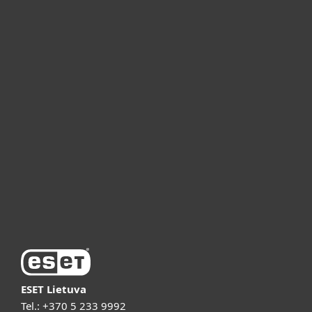
Namams
Verslui
ESET partneriams
ESET pagalba
Apie ESET
Vaizdo pristatymai
ESET Lietuva
Tel.:
+370 5 233 9992