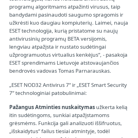
programų algoritmams atpažinti virusus, taip
bandydami pasinaudoti saugumo spragomis ir
užkrėsti kuo daugiau kompiuterių. Laimei, nauja
ESET technologija, kurią pristatome su naujų
antivirusinių programų BETA versijomis,
lengviau atpažįsta ir nustato sudėtingai
užprogramuotus virtualius kenkėjus“, - pasakoja
ESET sprendimams Lietuvoje atstovaujančios
bendrovės vadovas Tomas Parnarauskas.
„ESET NOD32 Antivirus 7“ ir „ESET Smart Security
7“ technologiniai patobulinimai:
Pažangus Atminties nuskaitymas
užkerta kelią
itin sudėtingoms, sunkiai atpažįstamoms
grėsmėms. Funkcija gali analizuoti iššifruotus,
„išskaidytus“ failus tiesiai atmintyje, todėl