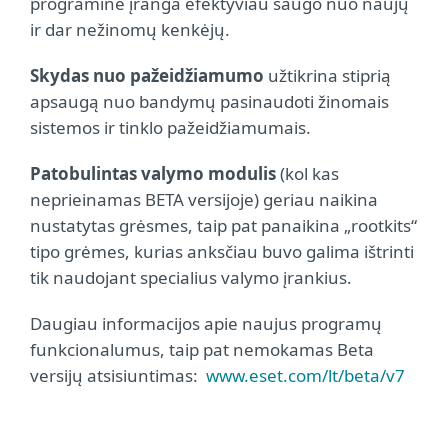
programinė įranga efektyviau saugo nuo naujų
ir dar nežinomų kenkėjų.
Skydas nuo pažeidžiamumo
užtikrina stiprią
apsaugą nuo bandymų pasinaudoti žinomais
sistemos ir tinklo pažeidžiamumais.
Patobulintas valymo modulis
(kol kas
neprieinamas BETA versijoje) geriau naikina
nustatytas grėsmes, taip pat panaikina „rootkits“
tipo grėmes, kurias anksčiau buvo galima ištrinti
tik naudojant specialius valymo įrankius.
Daugiau informacijos apie naujus programų
funkcionalumus, taip pat nemokamas Beta
versijų atsisiuntimas:
www.eset.com/lt/beta/v7