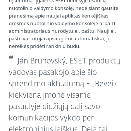
tęstinumą. Įgalinus ESET debesyje esančią
nuotolinio valdymo konsolę, nedelsiant gausite
pranešimą apie naujai aptiktas kenkėjiškas
grėsmes nuotolinio valdymo konsolėje arba IT
administratoriaus nurodytu el. paštu. Nauji el.
pašto vartotojai apsaugomi automatiškai, jų
nereikės pridėti rankiniu būdu.
Ján Brunovský, ESET produktų
vadovas pasakojo apie šio
sprendimo aktualumą - „Beveik
kiekviena įmonė visame
pasaulyje didžiąją dalį savo
komunikacijos vykdo per
elektroninius laiškus. Deja tai