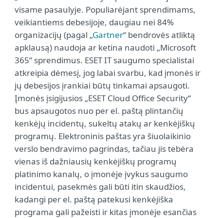
visame pasaulyje. Populiarėjant sprendimams,
veikiantiems debesijoje, daugiau nei 84%
organizacijų (pagal „
Gartner
“ bendrovės atliktą
apklausą) naudoja ar ketina naudoti „Microsoft
365“ sprendimus. ESET IT saugumo specialistai
atkreipia dėmesį, jog labai svarbu, kad įmonės ir
jų debesijos įrankiai būtų tinkamai apsaugoti.
Įmonės įsigijusios „ESET Cloud Office Security“
bus apsaugotos nuo per el. paštą plintančių
kenkėjų incidentų, sukeltų atakų ar kenkėjiškų
programų. Elektroninis paštas yra šiuolaikinio
verslo bendravimo pagrindas, tačiau jis tebėra
vienas iš dažniausių kenkėjiškų programų
platinimo kanalų, o įmonėje įvykus saugumo
incidentui, pasekmės gali būti itin skaudžios,
kadangi per el. paštą patekusi kenkėjiška
programa gali pažeisti ir kitas įmonėje esančias