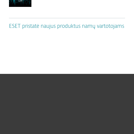
ESET pristatė naujus produktus namų vartotojams
Namams
Verslui
ESET partneriams