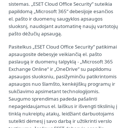
sistemas. „ESET Cloud Office Security“ suteikia
papildomą „Microsoft 365“ debesijoje esančios
el. pašto ir duomenų saugyklos apsaugos
sluoksnį, naudojant automatinę naujų vartotojų
pašto dėžučių apsaugą.
Pasitelkus „ESET Cloud Office Security“ patikimai
apsaugosite debesyje veikiančią el. pašto
paslaugą ir duomenų talpyklą - „Microsoft 365
Exchange Online“ ir „OneDrive“ su papildomu
apsaugos sluoksniu, pasižyminčiu patikrintomis
apsaugos nuo šlamšto, kenkėjiškų programų ir
sukčiavimo apsimetant technologijomis.
Saugumo sprendimas padeda pašalinti
nepageidaujamus el. laiškus ir išvengti tikslinių į
tinklą nukreiptų atakų, leidžiant darbuotojams
sutelkti dėmesį į savo darbą ir užtikrinti verslo