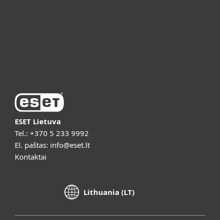
ESET pagalba
Apie ESET
Vaizdo pristatymai
ESET Lietuva
Tel.:
+370 5 233 9992
El. paštas:
info@eset.lt
Kontaktai
Lithuania (LT)