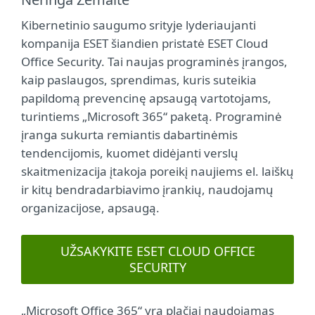
Kibernetinio saugumo srityje lyderiaujanti
kompanija ESET šiandien pristatė ESET Cloud
Office Security. Tai naujas programinės įrangos,
kaip paslaugos, sprendimas, kuris suteikia
papildomą prevencinę apsaugą vartotojams,
turintiems „Microsoft 365“ paketą. Programinė
įranga sukurta remiantis dabartinėmis
tendencijomis, kuomet didėjanti verslų
skaitmenizacija įtakoja poreikį naujiems el. laiškų
ir kitų bendradarbiavimo įrankių, naudojamų
organizacijose, apsaugą.
UŽSAKYKITE ESET CLOUD OFFICE
SECURITY
„Microsoft Office 365“ yra plačiai naudojamas