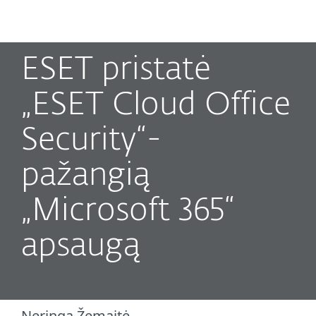
MENU
ESET pristatė
„ESET Cloud Office
Security“-
pažangią
„Microsoft 365“
apsaugą
Neringa Žemaitė