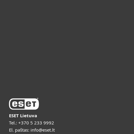
Namams
Verslui
ESET partneriams
ESET pagalba
Apie ESET
Vaizdo pristatymai
ESET Lietuva
Tel.:
+370 5 233 9992
El. paštas:
info@eset.lt