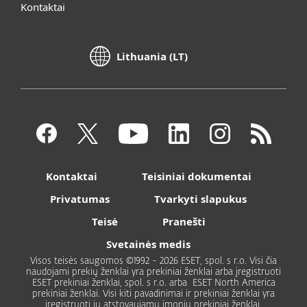
Kontaktai
Lithuania (LT)
Kontaktai
Teisiniai dokumentai
Privatumas
Tvarkyti slapukus
Teisė
Pranešti
Svetainės medis
Visos teisės saugomos ©1992 - 2026 ESET, spol. s r.o. Visi čia
naudojami prekių ženklai yra prekiniai ženklai arba įregistruoti
ESET prekiniai ženklai, spol. s r.o. arba ESET North America
prekiniai ženklai. Visi kiti pavadinimai ir prekiniai ženklai yra
įregistruoti jų atstovaujamų įmonių prekiniai ženklai.