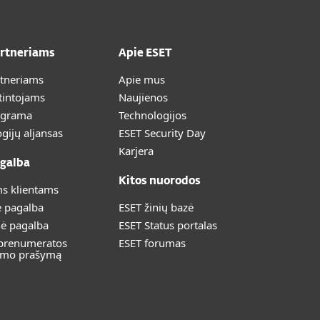
artneriams
Apie ESET
rtneriams
Apie mus
tintojams
Naujienos
ograma
Technologijos
gijų aljansas
ESET Security Day
Karjera
galba
Kitos nuorodos
s klientams
ė pagalba
ESET žinių bazė
nė pagalba
ESET Status portalas
 prenumeratos
ESET forumas
imo prašymą