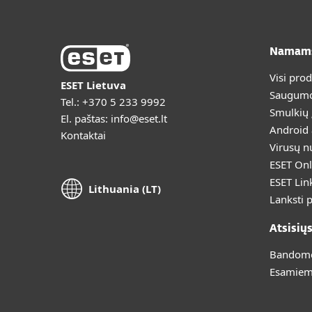
Namam
Visi pro
ESET Lietuva
Saugumo
Tel.:
+370 5 233 9992
Smulkių
El. paštas:
info@eset.lt
Android
Kontaktai
Virusų n
ESET Onl
ESET Lin
Lithuania (LT)
Lanksti 
Atsisių
Bandomoj
Esamiem