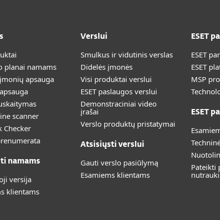
s
Verslui
ESET p
duktai
Smulkus ir vidutinis verslas
ESET pa
 planai namams
Didelės įmonės
ESET pla
 įmonių apsauga
Visi produktai verslui
MSP pr
 apsauga
ESET paslaugos verslui
Technolo
uskaitymas
Demonstraciniai video
įrašai
ESET pa
ine scanner
Verslo produktų pristatymai
k Checker
Esamiem
prenumerata
Technin
Atsisiųsti verslui
Nuotoli
sti namams
Gauti verslo pasiūlymą
Pateikti
Esamiems klientams
nutrauk
i versija
s klientams