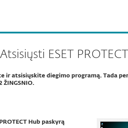
Apie
s verslui
PROTECT
ESET
Kodėl
Paslaugos
Partneriams
ESET
Atsisiųsti ESET PROTEC
e ir atsisiųskite diegimo programą. Tada per
 2 ŽINGSNIO.
 PROTECT Hub paskyrą