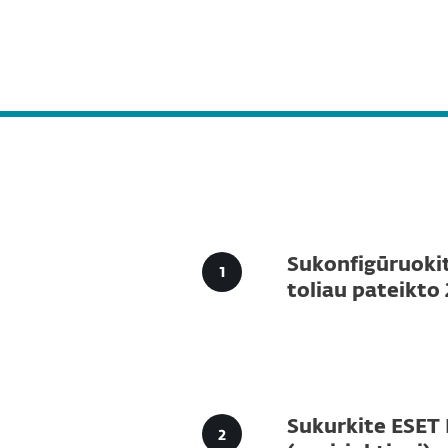
Namams
Verslui
LT
Verslui
Atsisiųsti saugumo sprendimu
Platforma
Sprendimai
Sukonfigūruokit
toliau pateikto
Sukurkite ESET