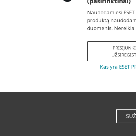
(pasirinktinai)
Naudodamiesi ESET P
produktą naudodami
duomenis. Nereikia 
PRISIJUNK
UŽSIREGIS
Kas yra ESET 
SUŽ