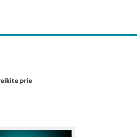
Lithuania
Platintojai
Parduotuvė
(LT)
Pagalba verslui
Klientams
T
eikite prie