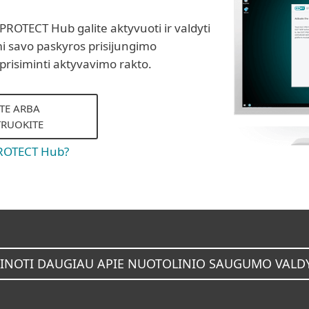
ROTECT Hub galite aktyvuoti ir valdyti
 savo paskyros prisijungimo
prisiminti aktyvavimo rakto.
ITE ARBA
TRUOKITE
PROTECT Hub?
INOTI DAUGIAU APIE NUOTOLINIO SAUGUMO VAL