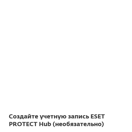
DOWNLOAD
Документация
Параметры загрузки
Back to simple download
Choose other product version
Создайте учетную запись ESET
PROTECT Hub (необязательно)