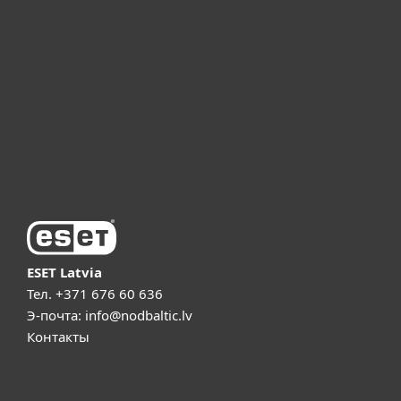
Для бизнеса
ESET Партнёры
ESET Поддержка
О компании ESET
ESET Latvia
Тел.
+371 676 60 636
Э-почта:
info@nodbaltic.lv
Контакты