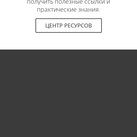
получить полезные ссылки и
практические знания.
ЦЕНТР РЕСУРСОВ
Для дома
Для бизнеса
ESET Партнёры
ESET Поддержка
О компании ESET