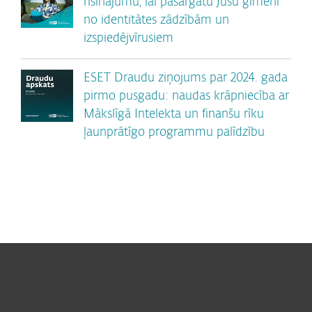
risinājumu, lai pasargātu Jūsu ģimeni
no identitātes zādzībām un
izspiedējvīrusiem
ESET Draudu ziņojums par 2024. gada
pirmo pusgadu: naudas krāpniecība ar
Mākslīgā Intelekta un finanšu rīku
ļaunprātīgo programmu palīdzību
For home