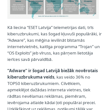
Kā liecina “ESET Latvija” telemetrijas dati, trīs
kiberuzbrukumi, kas šogad kļuvuši populārāki, ir
“Adware”, kas mēģina ievilināt bīstamās
internetvietnēs, kaitīga programma “Trojan” un
“OS Exploits” jeb vīruss, kas pārņem lietotāja
ierīces savā pārvaldībā.
“Adware” ir šogad Latvijā biežāk novērotais
kiberuzbrukuma veids
, kas veido 36% no
TOP50 kiberuzbrukumiem. Cilvēkiem,
apmeklējot dažādas interneta vietnes, tiek
rādītas nevēlamas reklāmas, piemēram,
ievērojama atlaide kādai ļoti populārai precei.
Uzklikšķinot uz reklāmas, notikumi tālāk var