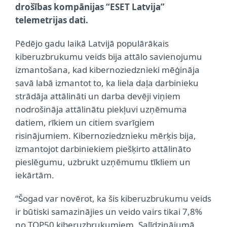
drošības kompānijas “ESET Latvija”
telemetrijas dati.
Pēdējo gadu laikā Latvijā populārākais
kiberuzbrukumu veids bija attālo savienojumu
izmantošana, kad kibernoziedznieki mēģināja
savā labā izmantot to, ka liela daļa darbinieku
strādāja attālināti un darba devēji viņiem
nodrošināja attālinātu piekļuvi uzņēmuma
datiem, rīkiem un citiem svarīgiem
risinājumiem. Kibernoziedznieku mērķis bija,
izmantojot darbiniekiem piešķirto attālināto
pieslēgumu, uzbrukt uzņēmumu tīkliem un
iekārtām.
“Šogad var novērot, ka šis kiberuzbrukumu veids
ir būtiski samazinājies un veido vairs tikai 7,8%
no TOP50 kiberuzbrukumiem. Salīdzinājumā