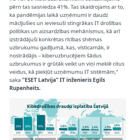
pērn tas sasniedza 41%. Tas skaidrojams ar to,
ka pandēmijas laikā uzņēmumi ir daudz
mācījušies un ieviesuši stingrākas IT drošības
politikas un aizsardzības mehānismus, kā arī
izstrādājuši konkrētas rīcības shēmas
uzbrukumu gadījumā, kas, visticamāk, ir
nostrādājis – kiberuzbrucējiem šādus
uzbrukumus ir grūtāk veikt un viņi meklē citus
veidus, kā piekļūt uzņēmumu IT sistēmām,”
saka
“ESET Latvija” IT inženieris Egils
Rupenheits.