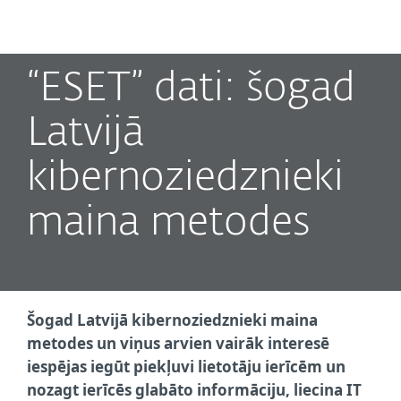
MENU
“ESET” dati: šogad
Latvijā
kibernoziedznieki
maina metodes
Šogad Latvijā kibernoziedznieki maina
metodes un viņus arvien vairāk interesē
iespējas iegūt piekļuvi lietotāju ierīcēm un
nozagt ierīcēs glabāto informāciju, liecina IT