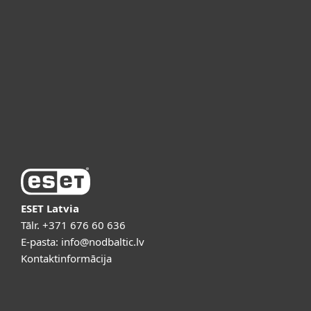
For business
Partneri
Atbalsts
Par ESET
ESET Latvia
Tālr.
+371 676 60 636
E-pasta:
info@nodbaltic.lv
Kontaktinformācija