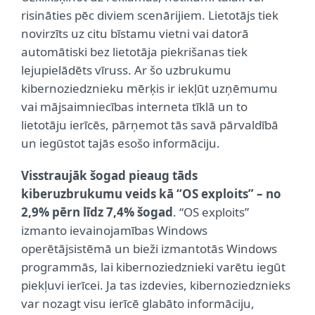
risināties pēc diviem scenārijiem. Lietotājs tiek
novirzīts uz citu bīstamu vietni vai datorā
automātiski bez lietotāja piekrišanas tiek
lejupielādēts vīruss. Ar šo uzbrukumu
kibernoziedznieku mērķis ir iekļūt uzņēmumu
vai mājsaimniecības interneta tīklā un to
lietotāju ierīcēs, pārņemot tās savā pārvaldībā
un iegūstot tajās esošo informāciju.
Visstraujāk šogad pieaug tāds
kiberuzbrukumu veids kā “OS exploits” – no
2,9% pērn līdz 7,4% šogad
. “OS exploits”
izmanto ievainojamības Windows
operētājsistēmā un bieži izmantotās Windows
programmās, lai kibernoziedznieki varētu iegūt
piekļuvi ierīcei. Ja tas izdevies, kibernoziedznieks
var nozagt visu ierīcē glabāto informāciju,