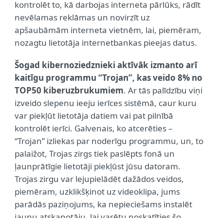
kontrolēt to, kā darbojas interneta pārlūks, rādīt
nevēlamas reklāmas un novirzīt uz
apšaubāmām interneta vietnēm, lai, piemēram,
nozagtu lietotāja internetbankas pieejas datus.
Šogad kibernoziedznieki aktīvāk izmanto arī
kaitīgu programmu “Trojan”, kas veido 8% no
TOP50 kiberuzbrukumiem
. Ar tās palīdzību viņi
izveido slepenu ieeju ierīces sistēmā, caur kuru
var piekļūt lietotāja datiem vai pat pilnībā
kontrolēt ierīci. Galvenais, ko atcerēties –
“Trojan” izliekas par noderīgu programmu, un, to
palaižot, Trojas zirgs tiek paslēpts fonā un
ļaunprātīgie lietotāji piekļūst jūsu datoram.
Trojas zirgu var lejupielādēt dažādos veidos,
piemēram, uzklikšķinot uz videoklipa, jums
parādās paziņojums, ka nepieciešams instalēt
jaunu atskaņotāju, lai varētu noskatīties šo