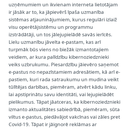
uzņēmumiem un ikvienam interneta lietotājam
ir jāsāk ar to, ka jāpievērš īpaša uzmanība
sistēmas atjauninājumiem, kurus regulāri izlaiž
visu operētājsistēmu un programmu
izstrādātāji, un tos jālejupielādē savās ierīcēs.
Lielu uzmanību jāvelta e-pastam, kas arī
turpmāk būs viens no biežāk izmantotajiem
veidiem, ar kura palīdzību kibernoziedznieki
veiks uzbrukumu. Piesardzību jāievēro saņemot
e-pastus no nepazīstamiem adresātiem, kā arī e-
pastiem, kuri rada satraukumu un mudina veikt
tūlītējas darbības, piemēram, atvērt kādu linku,
lai apstiprinātu savu identitāti, vai lejupielādēt
pielikumus. Tāpat jāatceras, ka kibernoziedznieki
izmanto aktualitātes sabiedrībā, piemēram, sūta
viltus e-pastus, piedāvājot vakcīnas vai zāles pret
Covid-19. Tāpat ir jāignorē reklāmas ar