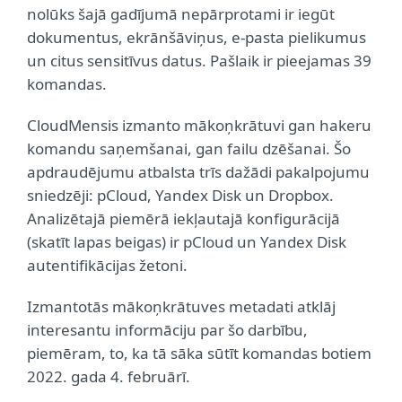
nolūks šajā gadījumā nepārprotami ir iegūt
dokumentus, ekrānšāviņus, e-pasta pielikumus
un citus sensitīvus datus. Pašlaik ir pieejamas 39
komandas.
CloudMensis izmanto mākoņkrātuvi gan hakeru
komandu saņemšanai, gan failu dzēšanai. Šo
apdraudējumu atbalsta trīs dažādi pakalpojumu
sniedzēji: pCloud, Yandex Disk un Dropbox.
Analizētajā piemērā iekļautajā konfigurācijā
(skatīt lapas beigas) ir pCloud un Yandex Disk
autentifikācijas žetoni.
Izmantotās mākoņkrātuves metadati atklāj
interesantu informāciju par šo darbību,
piemēram, to, ka tā sāka sūtīt komandas botiem
2022. gada 4. februārī.