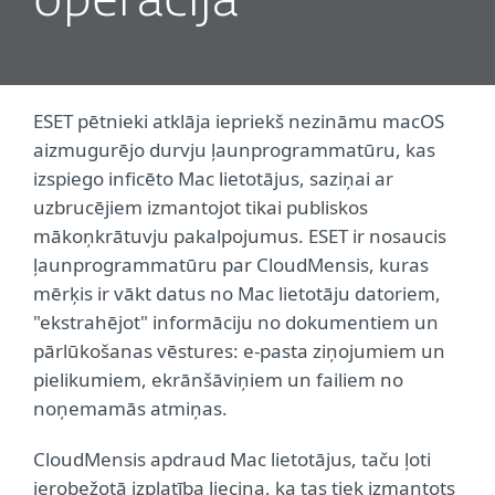
operācijā
ESET pētnieki atklāja iepriekš nezināmu macOS
aizmugurējo durvju ļaunprogrammatūru, kas
izspiego inficēto Mac lietotājus, saziņai ar
uzbrucējiem izmantojot tikai publiskos
mākoņkrātuvju pakalpojumus. ESET ir nosaucis
ļaunprogrammatūru par CloudMensis, kuras
mērķis ir vākt datus no Mac lietotāju datoriem,
"ekstrahējot" informāciju no dokumentiem un
pārlūkošanas vēstures: e-pasta ziņojumiem un
pielikumiem, ekrānšāviņiem un failiem no
noņemamās atmiņas.
CloudMensis apdraud Mac lietotājus, taču ļoti
ierobežotā izplatība liecina, ka tas tiek izmantots