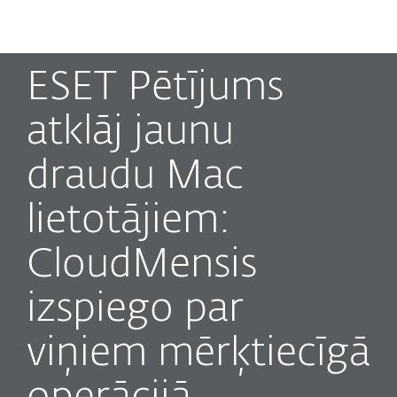
MENU
ESET Pētījums
atklāj jaunu
draudu Mac
lietotājiem:
CloudMensis
izspiego par
viņiem mērķtiecīgā