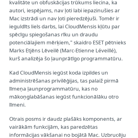
kvalitāte un obfuskācijas trūkums liecina, ka
autori, iespējams, nav ļoti labi iepazinušies ar
Mac izstrādi un nav ļoti pieredzējuši. Tomēr ir
ieguldīts liels darbs, lai CloudMensis kļūtu par
spēcīgu spiegošanas rīku un draudu
potenciālajiem mērķiem," skaidro ESET pētnieks
Marks Etjēns Lēveilē (Marc-Etienne Léveillé),
kurš analizēja šo ļaunprātīgo programmatūru.
Kad CloudMensis iegūst koda izpildes un
administrēšanas privilēģijas, tas palaiž pirmā
līmeņa ļaunprogrammatūru, kas no
mākoņglabāšanas iegūst funkcionālāku otro
līmeni.
Otrais posms ir daudz plašāks komponents, ar
vairākām funkcijām, kas paredzētas
informācijas vākšanai no bojātā Mac. Uzbrucēju