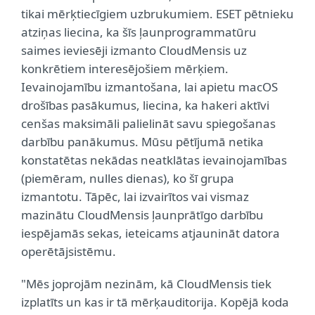
tikai mērķtiecīgiem uzbrukumiem. ESET pētnieku
atziņas liecina, ka šīs ļaunprogrammatūru
saimes ieviesēji izmanto CloudMensis uz
konkrētiem interesējošiem mērķiem.
Ievainojamību izmantošana, lai apietu macOS
drošības pasākumus, liecina, ka hakeri aktīvi
cenšas maksimāli palielināt savu spiegošanas
darbību panākumus. Mūsu pētījumā netika
konstatētas nekādas neatklātas ievainojamības
(piemēram, nulles dienas), ko šī grupa
izmantotu. Tāpēc, lai izvairītos vai vismaz
mazinātu CloudMensis ļaunprātīgo darbību
iespējamās sekas, ieteicams atjaunināt datora
operētājsistēmu.
"Mēs joprojām nezinām, kā CloudMensis tiek
izplatīts un kas ir tā mērķauditorija. Kopējā koda