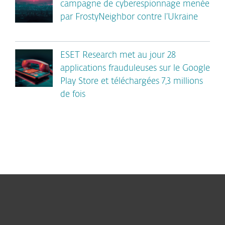
campagne de cyberespionnage menée
par FrostyNeighbor contre l’Ukraine
ESET Research met au jour 28
applications frauduleuses sur le Google
Play Store et téléchargées 7,3 millions
de fois
Particuliers