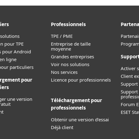
iers
Professionnels
Partena
 solutions
TPE / PME
Partenai
on pour TPE
Entreprise de taille
Progra
moyenne
s pour Android
Grandes entreprises
Suppor
en ligne
Voir nos solutions
our particuliers
Activer s
Nos services
Client ex
Licence pour professionnels
rgement pour
Support 
iers
Support
professi
ger une version
Téléchargement pour
ratuit
Forum E
professionnels
nt
ESET Sta
Obtenir une version d’essai
Déjà client