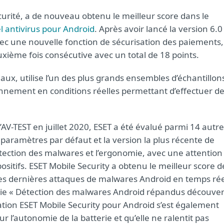
urité, a de nouveau obtenu le meilleur score dans le
el antivirus pour Android
. Après avoir lancé la version 6.0
c une nouvelle fonction de sécurisation des paiements,
uxième fois consécutive avec un total de 18 points.
aux, utilise l’un des plus grands ensembles d’échantillon
nement en conditions réelles permettant d’effectuer d
’AV-TEST en juillet 2020, ESET a été évalué parmi 14 autr
s paramètres par défaut et la version la plus récente de
détection des malwares et l’ergonomie, avec une attention
positifs. ESET Mobile Security a obtenu le meilleur score d
 les dernières attaques de malwares Android en temps rée
orie « Détection des malwares Android répandus découver
ation ESET Mobile Security pour Android s’est également
sur l’autonomie de la batterie et qu’elle ne ralentit pas