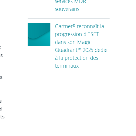
services MDR
souverains
Gartner® reconnaît la
progression d'ESET
dans son Magic
s
Quadrant™ 2025 dédié
es
à la protection des
terminaux
es
e
l
ts