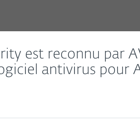
e étant le meilleur logiciel antivirus pour Android.
rity est reconnu par
logiciel antivirus pour 