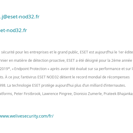
.j@eset-nod32.fr
et-nod32.fr
sécurité pour les entreprises et le grand public, ESET est aujourd’hui le 1er édit
nnier en matière de détection proactive, ESET a été désigné pour la 2ème année
019*, « Endpoint Protection » après avoir été évalué sur sa performance et sur 
nts. À ce jour, l’antivirus ESET NOD32 détient le record mondial de récompenses
98. La technologie ESET protège aujourd’hui plus d’un milliard d’internautes.
atforms, Peter Firstbrook, Lawrence Pingree, Dionisio Zumerle, Prateek Bhajanka
www.welivesecurity.com/fr/