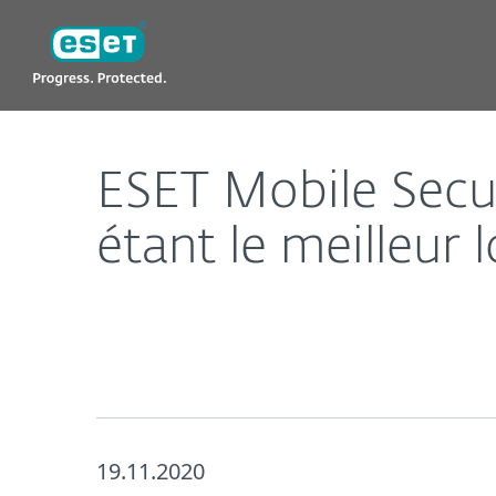
ESET
ESET Mobile Security est reconnu par AV-TEST comm
ESET Mobile Secu
étant le meilleur 
19.11.2020