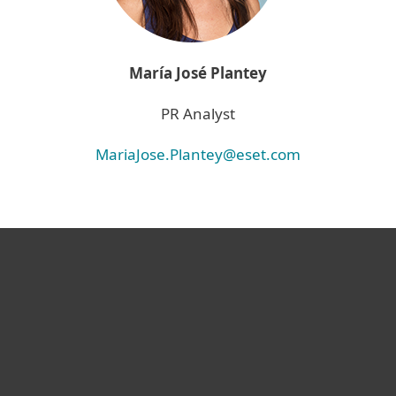
María José Plantey
PR Analyst
MariaJose.Plantey@eset.com
Hogar
Empresas
Partners