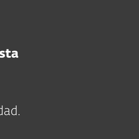
esas
Para Partners
scargar
¿Por qué ESET?
sta
dad.