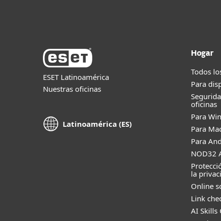
Hogar
Todos lo
ESET Latinoamérica
Para dis
Nuestras oficinas
Segurid
oficinas
Para Wi
Latinoamérica (ES)
Para Ma
Para And
NOD32 A
Protecci
la privac
Online s
Link che
AI Skills