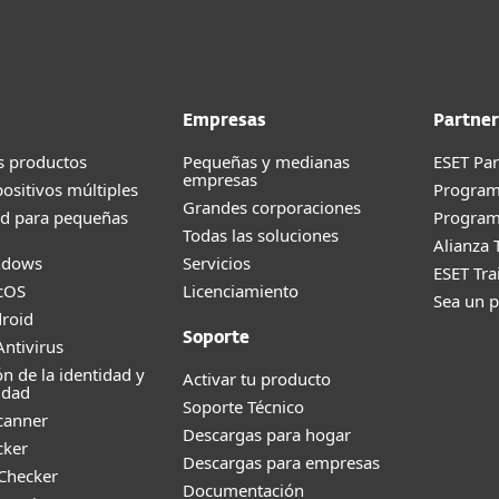
Empresas
Partner
s productos
Pequeñas y medianas
ESET Pa
empresas
positivos múltiples
Progra
Grandes corporaciones
ad para pequeñas
Program
Todas las soluciones
Alianza 
ndows
Servicios
ESET Tr
cOS
Licenciamiento
Sea un p
roid
Soporte
ntivirus
ón de la identidad y
Activar tu producto
idad
Soporte Técnico
canner
Descargas para hogar
cker
Descargas para empresas
 Checker
Documentación