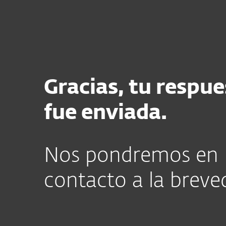
Para el Hogar
Para Empr
NI UY GT SV CR HN DO CAM
Soporte
Soporte Técnico Gracias
Protección para el Hogar
De
Gracias, tu respue
fue enviada.
Nos pondremos en
contacto a la breve