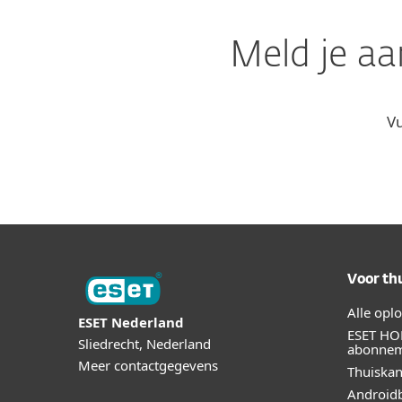
Meld je aa
Vu
Voor th
Alle opl
ESET Nederland
ESET HO
Sliedrecht, Nederland
abonne
Meer contactgegevens
Thuiskan
Androidb