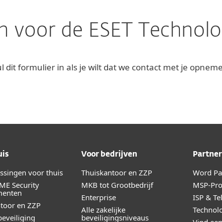
n voor de ESET Technolo
l dit formulier in als je wilt dat we contact met je opnem
uis
Voor bedrijven
Partner
ossingen voor thuis
Thuiskantoor en ZZP
Word Par
ME Security
MKB tot Grootbedrijf
MSP-Pr
menten
Enterprise
ISP & Te
toor en ZZP
Alle zakelijke
Technolo
eveiliging
beveiligingsniveaus