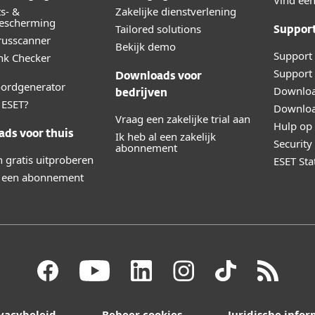
Vind een
ts- &
Zakelijke dienstverlening
bescherming
Tailored solutions
Suppor
irusscanner
Bekijk demo
Support 
ink Checker
Support 
Downloads voor
ordgenerator
Downloa
bedrijven
ESET?
Downloa
Vraag een zakelijke trial aan
Hulp op 
ds voor thuis
Ik heb al een zakelijk
Securit
abonnement
 gratis uitproberen
ESET Sta
l een abonnement
vacybeleid
Beheer cookies
Juridische infor