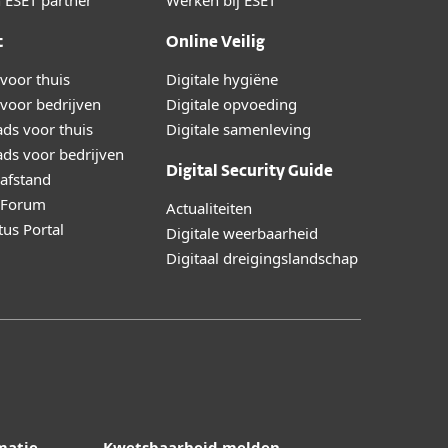
 ESET partner
Werken bij ESET
t
Online Veilig
voor thuis
Digitale hygiëne
voor bedrijven
Digitale opvoeding
ds voor thuis
Digitale samenleving
ds voor bedrijven
Digital Security Guide
afstand
y Forum
Actualiteiten
tus Portal
Digitale weerbaarheid
Digitaal dreigingslandschap
matie
Kwetsbaarheid melden