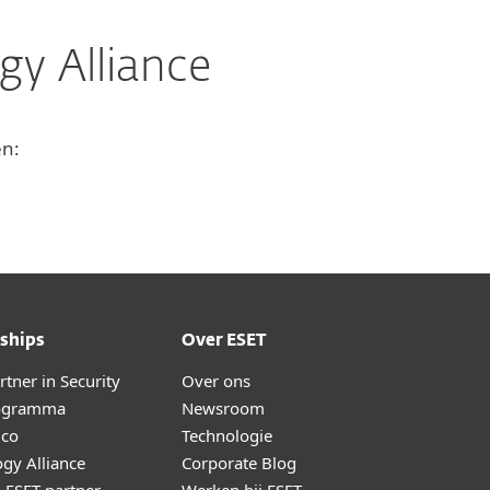
gy Alliance
en:
ships
Over ESET
tner in Security
Over ons
ogramma
Newsroom
lco
Technologie
gy Alliance
Corporate Blog