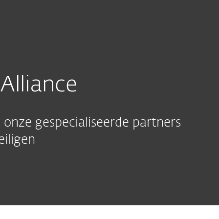
Eu
en
Voor IT-partners
Alliance
Cybe
Vind een
ramma
Integraties
partner
Alliance
onze gespecialiseerde partners
iligen