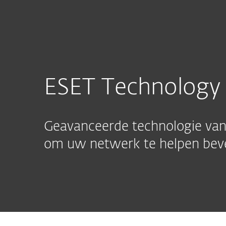
Voor thuis
Voor bedrijv
NL
Word Partner in Security
Technology 
MSP-
Partnerprog
programma
ESET Technology 
Geavanceerde technologie van 
om uw netwerk te helpen beve