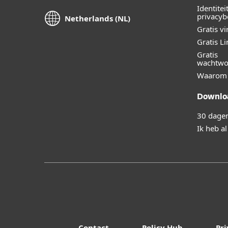
Identitei
privacy
Netherlands (NL)
Gratis v
Gratis L
Gratis
wachtwo
Waarom 
Downloa
30 dagen
Ik heb a
Contact
Policy Hub
Pri