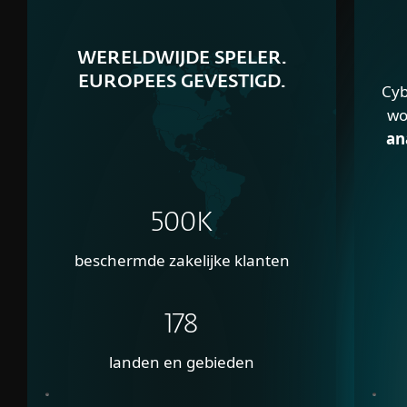
WERELDWIJDE SPELER.
EUROPEES GEVESTIGD.
Cyb
wo
an
500K
beschermde zakelijke klanten
178
landen en gebieden