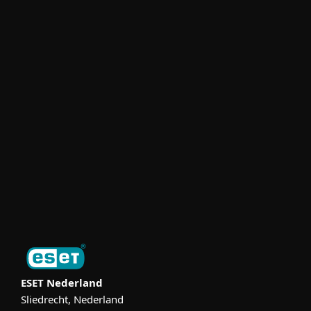
Voor bedrijven
MSP en partnerships
Support
Over ESET
Online Veilig
Digital Security Guide
ESET Nederland
Sliedrecht, Nederland