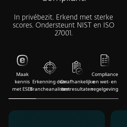
In privébezit. Erkend met sterke
scores. Ondersteunt NIST en ISO
27001.
Maak
Compliance
kennis
Erkenning door
Onafhankelijke
en wet- en
met ESET
brancheanalisten
testresultaten
regelgeving